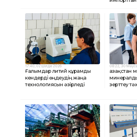
импортта
17:40, 02 Шілде 2026
08:22, 30 Мау
Ғалымдар литий құрамды
Қазақстан 
кендерді өңдеудің жаңа
минералды
технологиясын әзірледі
зерттеу тә