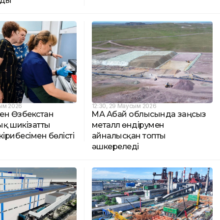
йды
сым 2026
12:30, 29 Маусым 2026
мен Өзбекстан
ҚМА Абай облысында заңсыз
қ шикізатты
металл өндірумен
жірибесімен бөлісті
айналысқан топты
әшкереледі