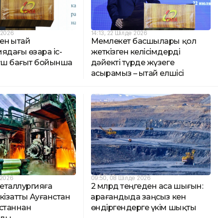
 2026
14:13, 22 Шілде 2026
ен Қытай
Мемлекет басшылары қол
ядағы өзара іс-
жеткізген келісімдерді
ш бағыт бойынша
дәйекті түрде жүзеге
асырамыз – Қытай елшісі
 2026
09:50, 08 Шілде 2026
металлургияға
2 млрд теңгеден аса шығын:
кізатты Ауғанстан
Қарағандыда заңсыз кен
зстаннан
өндіргендерге үкім шықты