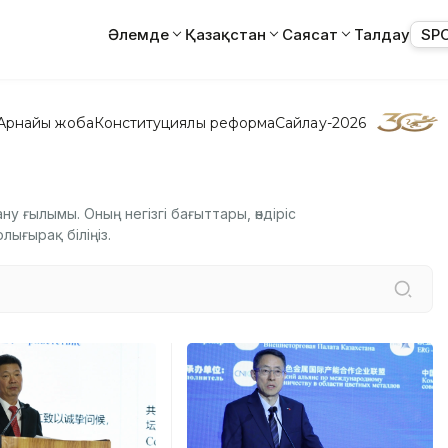
Әлемде
Қазақстан
Саясат
Талдау
SP
Арнайы жоба
Конституциялық реформа
Сайлау-2026
у ғылымы. Оның негізгі бағыттары, өндіріс
лығырақ біліңіз.