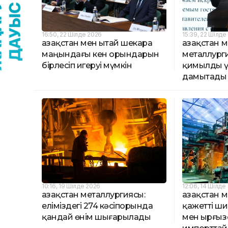
16:50, 22 Шілде 2026
15:39, 22 Шілде
Қазақстан мен Қытай шекара
Қазақстан м
маңындағы кен орындарын
металлурги
бірлесіп игеруі мүмкін
қимылды ү
дамытады
10:16, 19 Шілде 2026
12:06, 14 Шілде
Қазақстан металлургиясы:
Қазақстан 
еліміздегі 274 кәсіпорында
қажетті ши
қандай өнім шығарылады
мен Қырғы