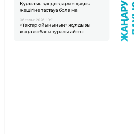
Құрылыс қалдықтарын қоқыс
жәшігіне тастауға бола ма
06 тамыз 2026, 19:11
«Тақтар ойынының» жұлдызы
жаңа жобасы туралы айтты