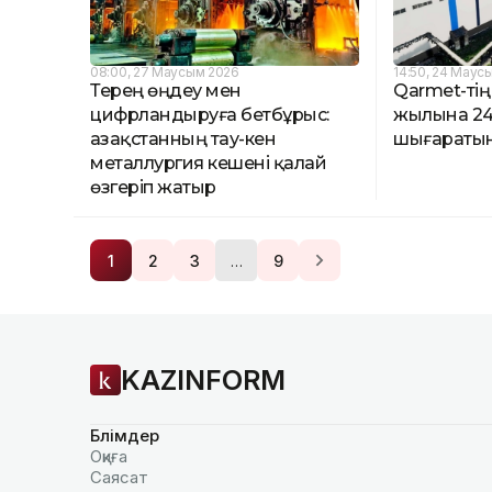
08:00, 27 Маусым 2026
14:50, 24 Маус
Терең өңдеу мен
Qarmet-тің
цифрландыруға бетбұрыс:
жылына 24
Қазақстанның тау-кен
шығараты
металлургия кешені қалай
өзгеріп жатыр
…
1
2
3
9
KAZINFORM
Бөлімдер
Оқиға
Саясат