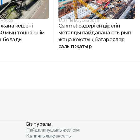
ым 2026
17:32, 18 Маусым 2026
 жаңа кешені
Qarmet өздері өндіретін
0 мың тонна өнім
металды пайдалана отырып
н болады
жаңа кокстық батареялар
салып жатыр
Біз туралы
Пайдаланушылық келiciм
Құпиялылық саясаты