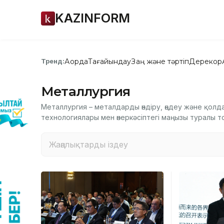
KAZINFORM
Ақорда
Тағайындау
Заң және тәртіп
Дерекқор
Тренд:
Металлургия
Металлургия – металдарды өндіру, өңдеу және қолдан
технологиялары мен өнеркәсіптегі маңызы туралы то