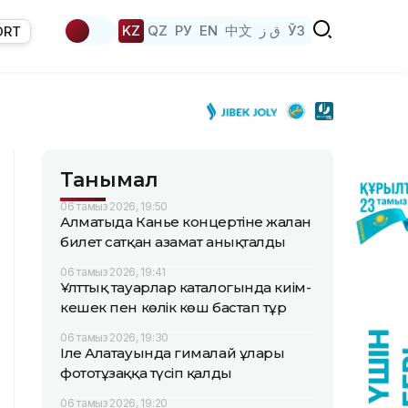
KZ
QZ
РУ
EN
中文
ق ز
ЎЗ
ORT
Танымал
06 тамыз 2026, 19:50
Алматыда Канье концертіне жалған
билет сатқан азамат анықталды
06 тамыз 2026, 19:41
Ұлттық тауарлар каталогында киім-
кешек пен көлік көш бастап тұр
06 тамыз 2026, 19:30
Іле Алатауында гималай ұлары
фототұзаққа түсіп қалды
06 тамыз 2026, 19:20