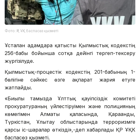
Фото: ҚР ҰҚК баспасөз қызметі
Ұсталған адамдарға қатысты Қылмыстық кодекстің
256-бабы бойынша сотқа дейінгі тергеп-тексеру
жүргізілуде.
Қылмыстық-процестік кодекстің 201-бабының 1-
бөлігіне сәйкес өзге ақпарат жария етуге
жатпайды.
«Биылғы тамызда Ұлттық қауіпсіздік комитеті
прокуратураның үйлестіруімен және полицияның
көмегімен Алматы қаласында, Қарағанды,
Түркістан, Ұлытау облыстарында терроризмге
қарсы іс-шаралар өткізді»,-деп хабарлады ҚР ҰҚК
баспасөз қызметі.