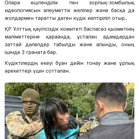
Оларға өшпенділік пен зорлық-зомбылық
идеологиясын әлеуметтік желілер және басқа да
жолдармен таратты деген күдік келтіріліп отыр..
ҚР Ұлттық қауіпсіздік комитеті баспасөз қызметінің
мәліметтеріне қарағанда, ұсталған адамдардан
заттай дәлелдер табылды және алынды, оның
ішінде 3 граната бар.
Күдіктілердің екеуі бұған дейін тонау және ұрлық
әрекеттері үшін сотталған.