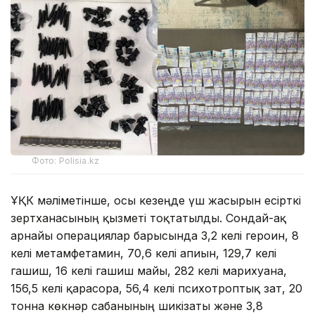
Фото: Polisia.kz
ҰҚК мәліметінше, осы кезеңде үш жасырын есірткі
зертханасының қызметі тоқтатылды. Сондай-ақ
арнайы операциялар барысында 3,2 келі героин, 8
келі метамфетамин, 70,6 келі апиын, 129,7 келі
гашиш, 16 келі гашиш майы, 282 келі марихуана,
156,5 келі қарасора, 56,4 келі психотроптық зат, 20
тонна көкнәр сабанының шикізаты және 3,8