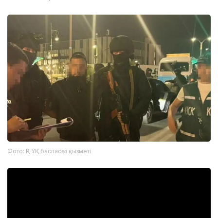
Фото: ҚР ҰҚК баспасөз қызметі