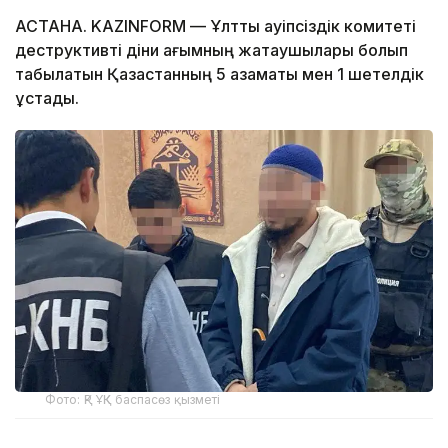
АСТАНА. KAZINFORM — Ұлттық қауіпсіздік комитеті
деструктивті діни ағымның жақтаушылары болып
табылатын Қазақстанның 5 азаматы мен 1 шетелдік
ұстады.
Фото: ҚР ҰҚК баспасөз қызметі