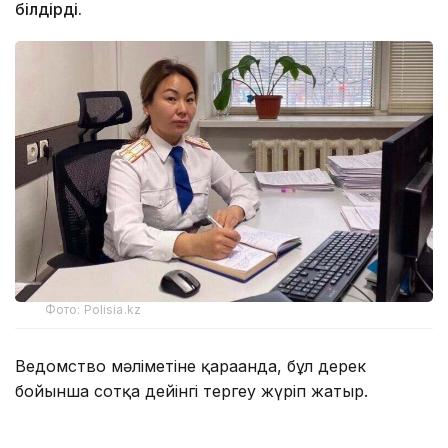
білдірді.
Фото: Polisia.kz
Ведомство мәліметіне қарағанда, бұл дерек
бойынша сотқа дейінгі тергеу жүріп жатыр.
— Сотқа дейінгі тергеп-тексеру амалдары