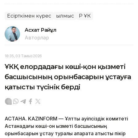
Есірткімен күрес
Қылмыс
ҚР ҰҚК
Асхат Райқұл
Авторлар
18:35, 03 Тамыз 2026
ҰКҚ елордадағы көші-қон қызметі
басшысының орынбасарын ұстауға
қатысты түсінік берді
АСТАНА. KAZINFORM — Ұлттық қауіпсіздік комитеті
Астанадағы көші-қон қызметі басшысының
орынбасарын ұстау туралы ақпаратқа қатысты пікір