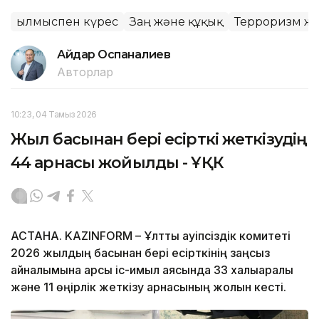
Қылмыспен күрес
Заң және құқық
Терроризм жә
Айдар Оспаналиев
Авторлар
10:23, 04 Тамыз 2026
Жыл басынан бері есірткі жеткізудің
44 арнасы жойылды - ҰҚК
АСТАНА. KAZINFORM – Ұлттық қауіпсіздік комитеті
2026 жылдың басынан бері есірткінің заңсыз
айналымына қарсы іс-қимыл аясында 33 халықаралық
және 11 өңірлік жеткізу арнасының жолын кесті.