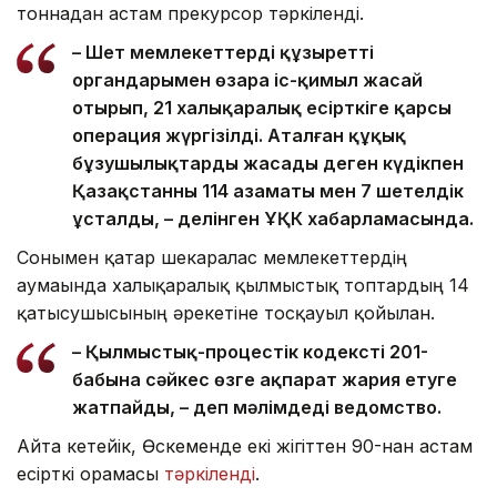
тоннадан астам прекурсор тәркіленді.
– Шет мемлекеттердің құзыретті
органдарымен өзара іс-қимыл жасай
отырып, 21 халықаралық есірткіге қарсы
операция жүргізілді. Аталған құқық
бұзушылықтарды жасады деген күдікпен
Қазақстанның 114 азаматы мен 7 шетелдік
ұсталды, – делінген ҰҚК хабарламасында.
Сонымен қатар шекаралас мемлекеттердің
аумағында халықаралық қылмыстық топтардың 14
қатысушысының әрекетіне тосқауыл қойылған.
– Қылмыстық-процестік кодекстің 201-
бабына сәйкес өзге ақпарат жария етуге
жатпайды, – деп мәлімдеді ведомство.
Айта кетейік, Өскеменде екі жігіттен 90-нан астам
есірткі орамасы
тәркіленді
.