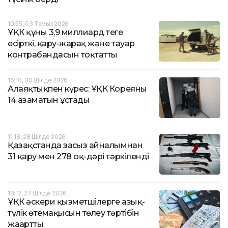
10:55, 03 Тамыз 2026
ҰҚК құны 3,9 миллиард теңге
есірткі, қару-жарақ және тауар
контрабандасын тоқтатты
16:10, 30 Шілде 2026
Алаяқтықпен күрес: ҰҚК Кореяның
14 азаматын ұстады
11:18, 28 Шілде 2026
Қазақстанда заңсыз айналымнан
31 қару мен 278 оқ-дәрі тәркіленді
18:12, 27 Шілде 2026
ҰҚК әскери қызметшілерге азық-
түлік өтемақысын төлеу тәртібін
жаңартты