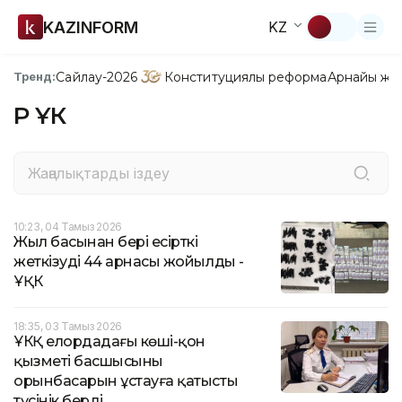
KAZINFORM
KZ
Сайлау-2026
Конституциялық реформа
Арнайы жо
Тренд:
ҚР ҰҚК
10:23, 04 Тамыз 2026
Жыл басынан бері есірткі
жеткізудің 44 арнасы жойылды -
ҰҚК
18:35, 03 Тамыз 2026
ҰКҚ елордадағы көші-қон
қызметі басшысының
орынбасарын ұстауға қатысты
түсінік берді