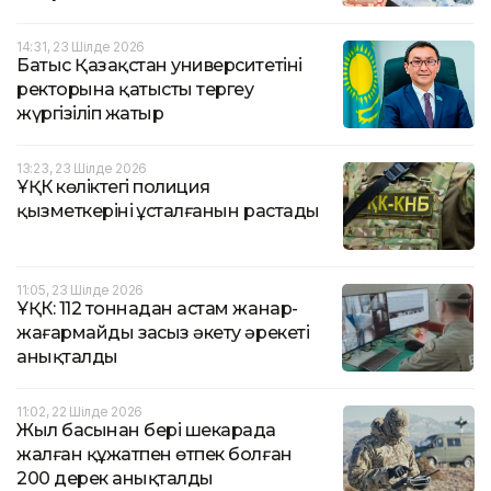
14:31, 23 Шілде 2026
Батыс Қазақстан университетінің
ректорына қатысты тергеу
жүргізіліп жатыр
13:23, 23 Шілде 2026
ҰҚК көліктегі полиция
қызметкерінің ұсталғанын растады
11:05, 23 Шілде 2026
ҰҚК: 112 тоннадан астам жанар-
жағармайды заңсыз әкету әрекеті
анықталды
11:02, 22 Шілде 2026
Жыл басынан бері шекарада
жалған құжатпен өтпек болған
200 дерек анықталды