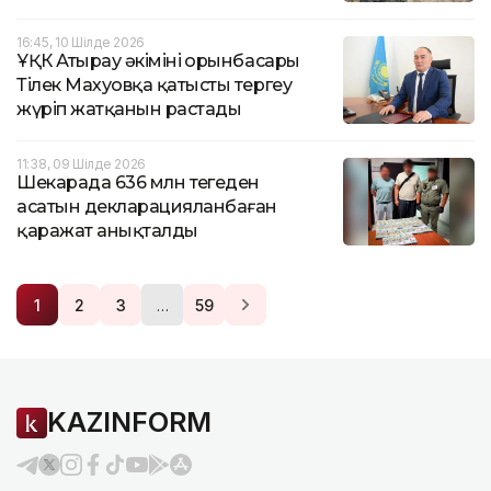
16:45, 10 Шілде 2026
ҰҚК Атырау әкімінің орынбасары
Тілек Махуовқа қатысты тергеу
жүріп жатқанын растады
11:38, 09 Шілде 2026
Шекарада 636 млн теңгеден
асатын декларацияланбаған
қаражат анықталды
…
1
2
3
59
KAZINFORM