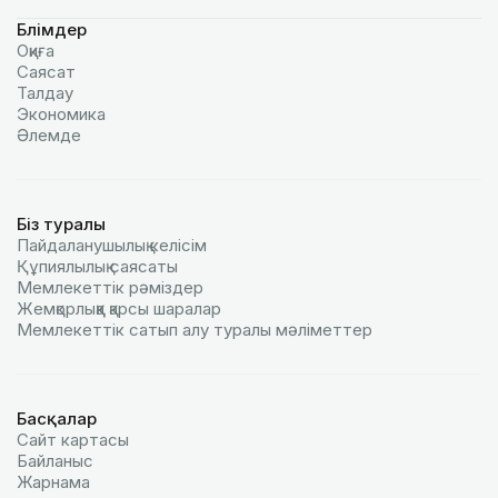
Бөлімдер
Оқиға
Саясат
Талдау
Экономика
Әлемде
Біз туралы
Пайдаланушылық келiciм
Құпиялылық саясаты
Мемлекеттік рәміздер
Жемқорлыққа қарсы шаралар
Мемлекеттік сатып алу туралы мәлiметтер
Басқалар
Сайт картасы
Байланыс
Жарнама