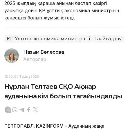
2025 жылдың қараша айынан бастап қазіргі
уақытқа дейін ҚР ұлттық экономика министрінің
кеңесшісі болып жұмыс істеді.
ҚР Ұлттық экономика министрлігі
Тағайындау
Назым Бөлесова
Авторлар
12:26, 05 Тамыз 2026
Нұрлан Телтаев СҚО Ақжар
ауданына әкім болып тағайындалды
ПЕТРОПАВЛ. KAZINFORM – Ауданның жаңа