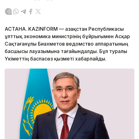
АСТАНА. KAZINFORM — Қазақстан Республикасы
ұлттық экономика министрінің бұйрығымен Асқар
Сақтағанұлы Биахметов ведомство аппаратының
басшысы лауазымына тағайындалды. Бұл туралы
Үкіметтің баспасөз қызметі хабарлайды.