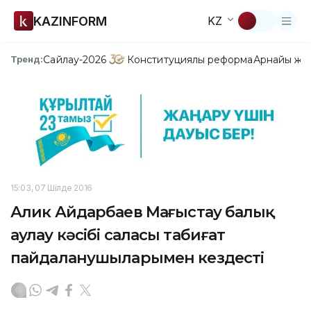
KAZINFORM
KZ
Сайлау-2026
Конституциялық реформа
Арнайы жо
Тренд:
15:03, 07 Шілде 2016
Алик Айдарбаев Маңғыстау балық
аулау кәсібі саласы табиғат
пайдаланушыларымен кездесті