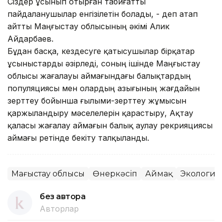
Сіздер ұсынып отырған табиғатты
пайдаланушылар енгізілетін болады, - деп атап
айтты Маңғыстау облысының әкімі Алик
Айдарбаев.
Бұдан басқа, кездесуге қатысушылар бірқатар
ұсыныстарды әзірледі, соның ішінде Маңғыстау
облысы жағалауы аймағындағы балықтардың
популяциясы мен олардың азығының жағдайын
зерттеу бойынша ғылыми-зерттеу жұмысын
қаржыландыру мәселелерін қарастыру, Ақтау
қаласы жағалау аймағын балық аулау рекрияциясы
аймағы ретінде бекіту талқыланды.
Маңғыстау облысы
Өнеркәсіп
Аймақ
Экология
без автора
Авторлар