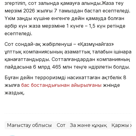
өзгертіліп, сот залында қамауға алынды.Жаза өтеу
мерзімі 2026 жылғы 7 тамыздан бастап есептеледі.
Үкім заңды күшіне енгенге дейін қамауда болған
әрбір күн жаза мерзіміне 1 күнге – 1,5 күн ретінде
есептеледі.
Сот сондай-ақ жәбірленуші – «Қазмұнайгаз»
ұлттық компаниясының азаматтық талабын ішінара
қанағаттандырды. Сотталғандардан компанияның
пайдасына 6 млрд 465 млн теңге өндірілетін болды.
Бұған дейін терроризмді насихаттаған ақтөбелік 8
жылға
бас бостандығынан айырылғаны
жөнінде
жаздық.
Маңғыстау облысы
Сот
Заң және құқық
Қаржы ж