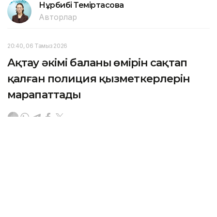
Нұрбибі Теміртасова
Авторлар
20:40, 06 Тамыз 2026
Ақтау әкімі баланың өмірін сақтап
қалған полиция қызметкерлерін
марапаттады
АҚТАУ. KAZINFORM — 6 тамызда Ақтау қаласының
әкімі Әбілқайыр Байпақов қызметтік міндетін үлгілі
атқарып, баланың өмірін сақтап қалған полиция
қызметкерлеріне құрмет көрсетті.