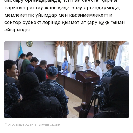
нарығын реттеу және қадағалау органдарында,
мемлекеттік ұйымдар мен квазимемлекеттік
сектор субъектілерінде қызмет атқару құқығынан
айырылды.
Фото: видеодан алынған скрин