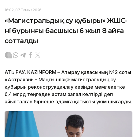
16:02, 07 Тамыз 2026
«Магистральдық су құбыры» ЖШС-
нің бұрынғы басшысы 6 жыл 8 айға
сотталды
АТЫРАУ. KAZINFORM – Атырау қаласының №2 соты
«Астрахань – Маңғышлақ» магистральдық су
құбырын реконструкциялау кезінде мемлекетке
6,4 млрд теңгеден астам залал келтірді деп
айыпталған бірнеше адамға қатысты үкім шығарды.