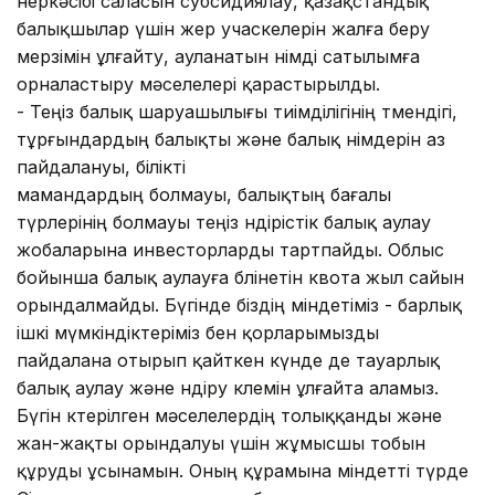
өнеркәсібі саласын субсидиялау, қазақстандық
балықшылар үшін жер учаскелерін жалға беру
мерзімін ұлғайту, ауланатын өнімді сатылымға
орналастыру мәселелері қарастырылды.
- Теңіз балық шаруашылығы тиімділігінің төмендігі,
тұрғындардың балықты және балық өнімдерін аз
пайдалануы, білікті
мамандардың болмауы, балықтың бағалы
түрлерінің болмауы теңіз өндірістік балық аулау
жобаларына инвесторларды тартпайды. Облыс
бойынша балық аулауға бөлінетін квота жыл сайын
орындалмайды. Бүгінде біздің міндетіміз - барлық
ішкі мүмкіндіктеріміз бен қорларымызды
пайдалана отырып қайткен күнде де тауарлық
балық аулау және өндіру көлемін ұлғайта аламыз.
Бүгін көтерілген мәселелердің толыққанды және
жан-жақты орындалуы үшін жұмысшы тобын
құруды ұсынамын. Оның құрамына міндетті түрде