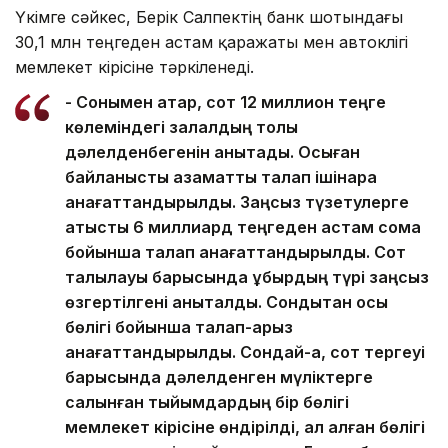
Үкімге сәйкес, Берік Салпектің банк шотындағы
30,1 млн теңгеден астам қаражаты мен автокөлігі
мемлекет кірісіне тәркіленеді.
- Сонымен қатар, сот 12 миллион теңге
көлеміндегі залалдың толық
дәлелденбегенін анықтады. Осыған
байланысты азаматтық талап ішінара
қанағаттандырылды. Заңсыз түзетулерге
қатысты 6 миллиард теңгеден астам сома
бойынша талап қанағаттандырылды. Сот
талқылауы барысында құбырдың түрі заңсыз
өзгертілгені анықталды. Сондықтан осы
бөлігі бойынша талап-арыз
қанағаттандырылды. Сондай-ақ, сот тергеуі
барысында дәлелденген мүліктерге
салынған тыйымдардың бір бөлігі
мемлекет кірісіне өндірілді, ал қалған бөлігі