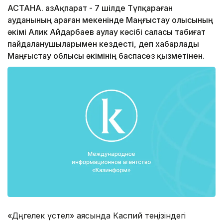
АСТАНА. ҚазАқпарат - 7 шілде Түпқараған
ауданының Қараған мекенінде Маңғыстау олысының
әкімі Алик Айдарбаев аулау кәсібі саласы табиғат
пайдаланушыларымен кездесті, деп хабарлады
Маңғыстау облысы әкімінің баспасөз қызметінен.
«Дөңгелек үстел» аясында Каспий теңізіндегі