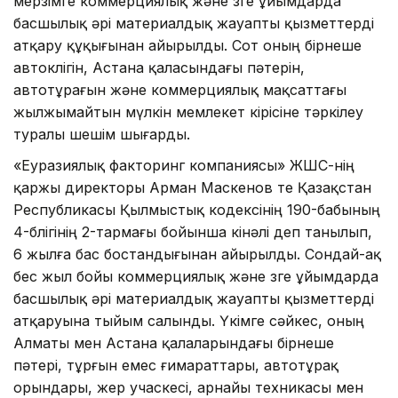
мерзімге коммерциялық және өзге ұйымдарда
басшылық әрі материалдық жауапты қызметтерді
атқару құқығынан айырылды. Сот оның бірнеше
автокөлігін, Астана қаласындағы пәтерін,
автотұрағын және коммерциялық мақсаттағы
жылжымайтын мүлкін мемлекет кірісіне тәркілеу
туралы шешім шығарды.
«Еуразиялық факторинг компаниясы» ЖШС-нің
қаржы директоры Арман Маскенов те Қазақстан
Республикасы Қылмыстық кодексінің 190-бабының
4-бөлігінің 2-тармағы бойынша кінәлі деп танылып,
6 жылға бас бостандығынан айырылды. Сондай-ақ
бес жыл бойы коммерциялық және өзге ұйымдарда
басшылық әрі материалдық жауапты қызметтерді
атқаруына тыйым салынды. Үкімге сәйкес, оның
Алматы мен Астана қалаларындағы бірнеше
пәтері, тұрғын емес ғимараттары, автотұрақ
орындары, жер учаскесі, арнайы техникасы мен