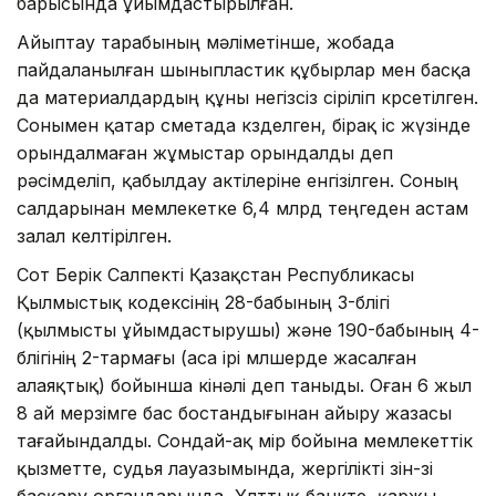
барысында ұйымдастырылған.
Айыптау тарабының мәліметінше, жобада
пайдаланылған шыныпластик құбырлар мен басқа
да материалдардың құны негізсіз өсіріліп көрсетілген.
Сонымен қатар сметада көзделген, бірақ іс жүзінде
орындалмаған жұмыстар орындалды деп
рәсімделіп, қабылдау актілеріне енгізілген. Соның
салдарынан мемлекетке 6,4 млрд теңгеден астам
залал келтірілген.
Сот Берік Салпекті Қазақстан Республикасы
Қылмыстық кодексінің 28-бабының 3-бөлігі
(қылмысты ұйымдастырушы) және 190-бабының 4-
бөлігінің 2-тармағы (аса ірі мөлшерде жасалған
алаяқтық) бойынша кінәлі деп таныды. Оған 6 жыл
8 ай мерзімге бас бостандығынан айыру жазасы
тағайындалды. Сондай-ақ өмір бойына мемлекеттік
қызметте, судья лауазымында, жергілікті өзін-өзі
басқару органдарында, Ұлттық банкте, қаржы