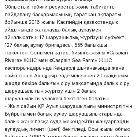
Облыстық табиғи ресурстар және табиғатты
пайдалану басқармасының таратқан ақпараты
бойынша 2016 жылы Каспийдің қазақстандық
айдынында жағалауда балық аулаумен
айналысатын 17 шаруашылық жүргізуші субъект,
127 балық аулау бригадасы, 555 балықшы
тіркелген. Сонымен қатар, биылғы жылы «Caspian
Rivera» ЖШС мен «Caspain Sea Farm» ЖШС
кәсіпорындарында Кендерлі шығанағында және
сәйкесінше Ақшұқыр елді-мекенінен 20 шақырым
жерде бекіре балығын өсіру мақсатында балық өсіру
шаруашылығын жүргізу үшін 2 балық
шаруашылығы учаскесі бекітілген болатын.
- Жыл сайын ҚР Ауыл шаруашылығы министрлігінің
Бұйрығымен балық аулау шаруашылықтарында
балық және басқа суда мекендейтін жануарларды
аулаудың лимиті (шегі) бекітіледі. Осы жылы облыс
бойынша 4090,3 тонна балық аулауға квота бөлінді.