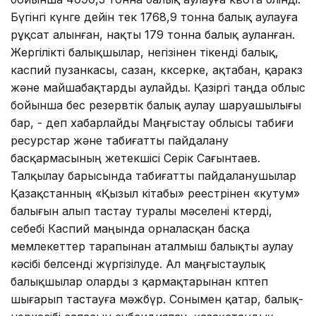
Бүгінгі күнге дейін тек 1768,9 тонна балық аулауға
рұқсат алынған, нақты 179 тонна балық ауланған.
Жергілікті балықшылар, негізінен тікенді балық,
каспий пузанкасы, сазан, көксерке, ақтабан, қаракөз
және майшабақтарды аулайды. Қазіргі таңда облыс
бойынша бес резервтік балық аулау шаруашылығы
бар, - деп хабарлайды Маңғыстау облысы табиғи
ресурстар және табиғатты пайдалану
басқармасының жетекшісі Серік Сағынтаев.
Талқылау барысында табиғатты пайдаланушылар
Қазақстанның «Қызыл кітабы» реестрінен «кутум»
балығын алып тастау туралы мәселені көтерді,
себебі Каспий маңында орналасқан басқа
мемлекеттер тарапынан аталмыш балықты аулау
кәсібі белсенді жүргізілуде. Ал маңғыстаулық
балықшылар оларды өз қармақтарынан көптеп
шығарып тастауға мәжбүр. Сонымен қатар, балық-