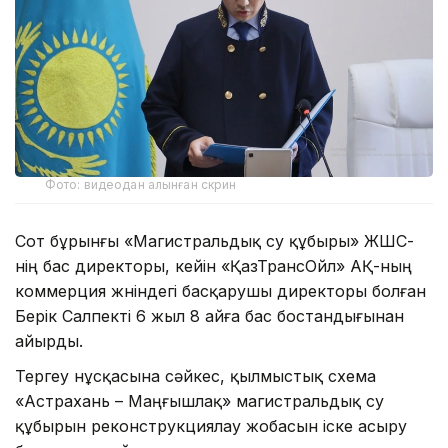
Фото: видеодан алынған скрин
Сот бұрынғы «Магистральдық су құбыры» ЖШС-
нің бас директоры, кейін «ҚазТрансОйл» АҚ-ның
коммерция жөніндегі басқарушы директоры болған
Берік Салпекті 6 жыл 8 айға бас бостандығынан
айырды.
Тергеу нұсқасына сәйкес, қылмыстық схема
«Астрахань – Маңғышлақ» магистральдық су
құбырын реконструкциялау жобасын іске асыру