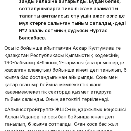
заңды иелеріне қайтарылды. Бұдан бөлек,
сотталушыларға тиесілі және азаматтық
талапты қамтамасыз ету үшін қажет өзге де
мүліктерге салынған тыйым сақталды,-деді
№2 қалалық сотының судьясы Нұртас
Бөлекбаев.
Осы іс бойынша айыпталған Асқар Күлтумиев те
Қазақстан Республикасы Қылмыстық кодексінің
190-бабының 4-бөлігінің 2-тармағы (аса ірі мөлшерде
жасалған алаяқтық) бойынша кінәлі деп танылып, 6
жылға бас бостандығынан айырылды. Сонымен
қатар оған өмір бойына мемлекеттік және
квазимемлекеттік секторда қызмет атқаруға
тыйым салынды. Оның автокөлігі тәркіленеді.
«Альянсстройгрупп» ЖШС-нің қаржылық кеңесшісі
Аслан Ищанов та осы бап бойынша кінәлі деп
танылып, 6 жылға сотталды. Оған қоса бес жыл