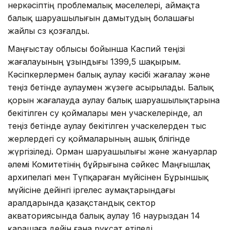
өнеркәсіптің проблемалық мәселелері, аймақта
балық шаруашылығын дамытудың болашағы
жайлы сөз қозғалды.
Маңғыстау облысы бойынша Каспий теңізі
жағалауының ұзындығы 1399,5 шақырым.
Кәсіпкерлермен балық аулау кәсібі жағалау және
теңіз бетінде аулаумен жүзеге асырылады. Балық
қорын жағалауда аулау балық шаруашылықтарына
бекітілген су қоймалары мен учаскелерінде, ал
теңіз бетінде аулау бекітілген учаскелерден тыс
жерлердегі су қоймаларының ашық бөлігінде
жүргізіледі. Орман шаруашылығы және жануарлар
әлемі Комитетінің бұйрығына сәйкес Маңғышлақ
архипелагі мен Түпқараған мүйісінен Бұрыншық
мүйісіне дейінгі іргелес аумақтарындағы
аралдарында қазақстандық сектор
акваториясында балық аулау 16 наурыздан 14
қарашаға дейін ғана рұқсат етіледі.