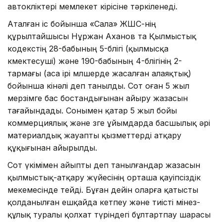
автокөліктері мемлекет кірісіне тәркіленеді.
Аталған іс бойынша «Сала» ЖШС-нің
құрылтайшысы Нұржан Аханов та Қылмыстық
кодекстің 28-бабының 5-бөлігі (қылмысқа
көмектесуші) және 190-бабының 4-бөлігінің 2-
тармағы (аса ірі мөлшерде жасалған алаяқтық)
бойынша кінәлі деп танылды. Сот оған 5 жыл
мерзімге бас бостандығынан айыру жазасын
тағайындады. Сонымен қатар 5 жыл бойы
коммерциялық және өзге ұйымдарда басшылық әрі
материалдық жауапты қызметтерді атқару
құқығынан айырылды.
Сот үкімімен айыпты деп танылғандар жазасын
қылмыстық-атқару жүйесінің орташа қауіпсіздік
мекемесінде өтейді. Бұған дейін оларға қатысты
қолданылған ешқайда кетпеу және тиісті мінез-
құлық туралы қолхат түріндегі бұлтартпау шарасы