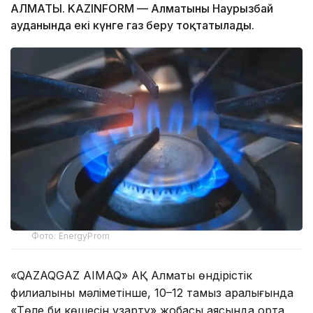
АЛМАТЫ. KAZINFORM — Алматының Наурызбай
ауданында екі күнге газ беру тоқтатылады.
Фото: EnergyProm
«QAZAQGAZ AIMAQ» АҚ Алматы өндірістік
филиалының мәліметінше, 10–12 тамыз аралығында
«Төле би көшесін ұзарту» жобасы аясында орта