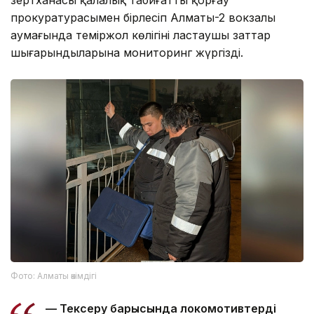
прокуратурасымен бірлесіп Алматы-2 вокзалы
аумағында теміржол көлігінің ластаушы заттар
шығарындыларына мониторинг жүргізді.
Фото: Алматы әкімдігі
— Тексеру барысында локомотивтердің