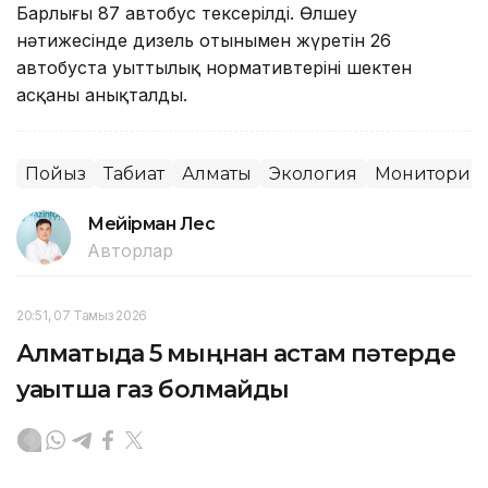
Барлығы 87 автобус тексерілді. Өлшеу
нәтижесінде дизель отынымен жүретін 26
автобуста уыттылық нормативтерінің шектен
асқаны анықталды.
Пойыз
Табиғат
Алматы
Экология
Мониторин
Мейірман Лес
Авторлар
20:51, 07 Тамыз 2026
Алматыда 5 мыңнан астам пәтерде
уақытша газ болмайды