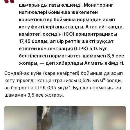
шығарынды газы өлшенді. Мониторинг
нәтижелері бойынша жекелеген
көрсеткіштер бойынша нормадан асып
кету фактілері анықталды. Атап айтқанда,
көміртегі оксидінің (CO) концентрациясы
17,45 болды, ал бір реттік шекті рұқсат
етілген концентрация (ШРК) 5,0. Бұл
белгіленген нормативтен шамамен 3,5 есе
жоғары, — деп хабарлады Алматы әкімдігі.
Сондай-ақ күйе (қара көміртегі) бойынша да асып
кету тіркелді: концентрациясы 0,528 мг/м³ болды,
ал бір реттік ШРК 0,15 мг/м³. Бұл да нормативтен
шамамен 3,5 есе жоғары.