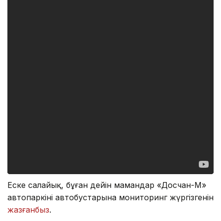
Еске салайық, бұған дейін мамандар «Досчан-М»
автопаркінің автобустарына мониторинг жүргізгенін
жазғанбыз
.