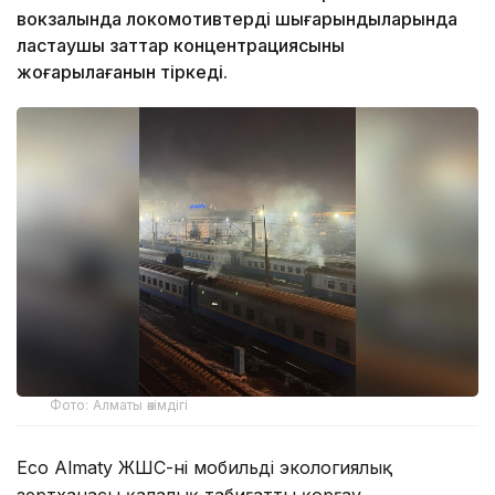
вокзалында локомотивтердің шығарындыларында
ластаушы заттар концентрациясының
жоғарылағанын тіркеді.
Фото: Алматы әкімдігі
Eco Almaty ЖШС-нің мобильді экологиялық
зертханасы қалалық табиғатты қорғау