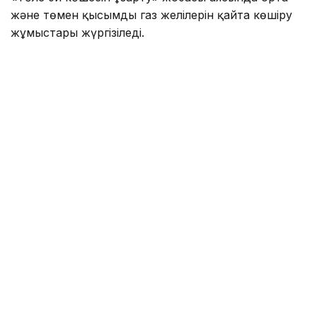
және төмен қысымды газ желілерін қайта көшіру
жұмыстары жүргізіледі.
Осыған байланысты көрсетілген кезеңде
Сабденов — Алатау — Әшімов — Райымбек
көшелерінің шекарасындағы тұрғын үйлер мен өзге
де нысандарға газ беру уақытша тоқтатылады.
Жалпы аудан бойынша 1 153 жеке тұрғын үй, 515
көппәтерлі тұрғын үй (барлығы 5 112 пәтер) және 5
өндірістік кәсіпорында газ болмайды.
Еске салайық, Алматыда МИБ пен ПИК қарыздары
коммуналдық төлем түбіртегінде
көрсетіледі
.
Газ
Алматы
Досбол Атажан
Авторлар