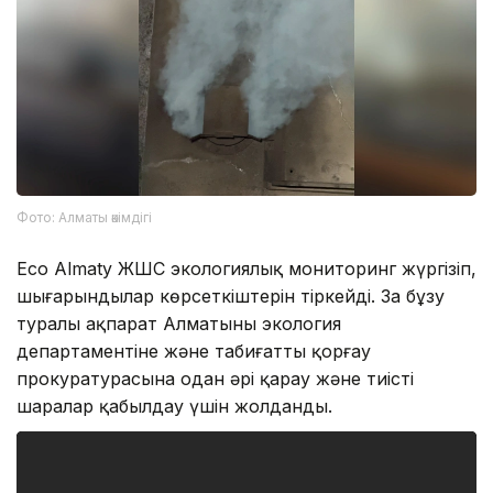
Фото: Алматы әкімдігі
Eco Almaty ЖШС экологиялық мониторинг жүргізіп,
шығарындылар көрсеткіштерін тіркейді. Заң бұзу
туралы ақпарат Алматының экология
департаментіне және табиғатты қорғау
прокуратурасына одан әрі қарау және тиісті
шаралар қабылдау үшін жолданды.