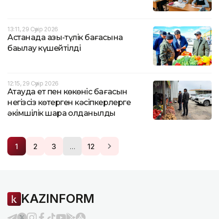
13:11, 29 Сәуір 2026
Астанада азық-түлік бағасына
бақылау күшейтілді
12:15, 29 Сәуір 2026
Ақтауда ет пен көкөніс бағасын
негізсіз көтерген кәсіпкерлерге
әкімшілік шара қолданылды
…
1
2
3
12
KAZINFORM