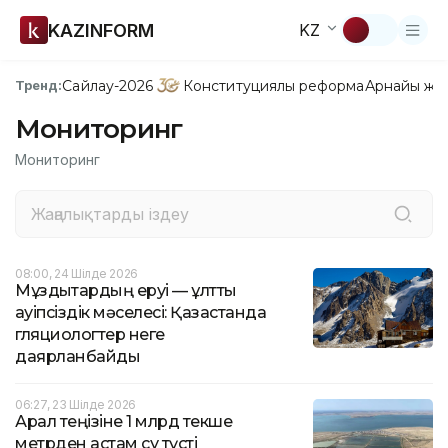
KAZINFORM
KZ
Сайлау-2026
Конституциялық реформа
Арнайы жо
Тренд:
Мониторинг
Мониторинг
08:00, 24 Шілде 2026
Мұздықтардың еруі — ұлттық
қауіпсіздік мәселесі: Қазақстанда
гляциологтер неге
даярланбайды
06:27, 23 Шілде 2026
Арал теңізіне 1 млрд текше
метрден астам су түсті