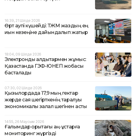
16:39, 21 Шілде 2026
Өрт қаупі күшейді: ТЖМ жаздың ең
қиын кезеңіне дайындалып жатыр
18:04, 09 Шілде 2026
Электронды қалдықтармен жұмыс:
Қазақстанда ГЭФ-ЮНЕП жобасы
басталады
07:30, 02 Шілде 2026
Қызылордада 17,9 мың гектар
жерде саяқ шегірткенің таралуы
экономикалық залал шегінен асты
14:55, 26 Маусым 2026
Ғалымдар қорықтағы аң-құстарға
мониторинг жүргізді