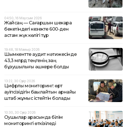
04:50, 16 Маусым 2026
Жайсаң — Сағаршын шекара
бекетіндегі кезекте 600-ден
астам жүк көлігі тұр
19:48, 18 Мамыр 2026
Шымкентте аудит нәтижесінде
43,3 млрд теңгенің заң
бұзушылығы әшкере болды
13:22, 30 Сәуір 2026
Цифрлық мониторинг: өрт
қауіпсізідігін бақылайтын арнайы
штаб жұмыс істейтін болады
10:30, 30 Сәуір 2026
Оқушылар арасында білім
мониторингі өткізіледі