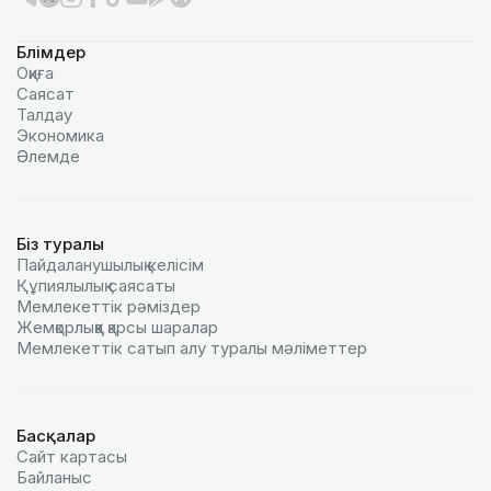
Бөлімдер
Оқиға
Саясат
Талдау
Экономика
Әлемде
Біз туралы
Пайдаланушылық келiciм
Құпиялылық саясаты
Мемлекеттік рәміздер
Жемқорлыққа қарсы шаралар
Мемлекеттік сатып алу туралы мәлiметтер
Басқалар
Сайт картасы
Байланыс