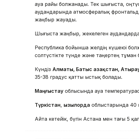
ауа райы болжанады. Тек шығыста, оңтү
аудандарында атмосфералық фронтальды 
жаңбыр жауады.
Шығыста жаңбыр, жекелеген аудандарда
Республика бойынша желдің күшеюі болж
солтүстікте түнде және таңертең тұман 
Күндіз
Алматы, Батыс Қазақстан, Атыра
35-38 градус қатты ыстық болады.
Маңғыстау
облысында ауа температурас
Түркістан
,
Қызылорда
облыстарында 40 г
Айта кетейік, бүгін Астана мен тағы 5 қ