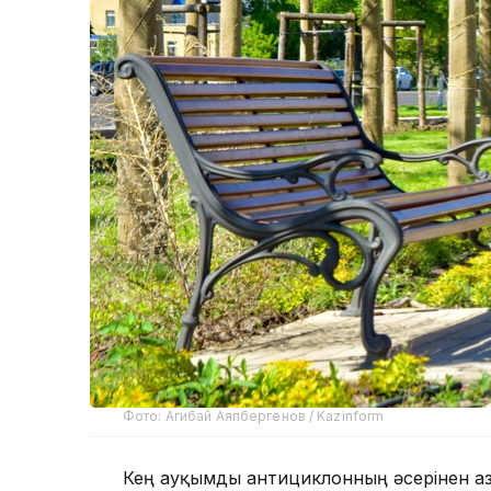
Фото: Агибай Аяпбергенов / Kazinform
Кең ауқымды антициклонның әсерінен Қ