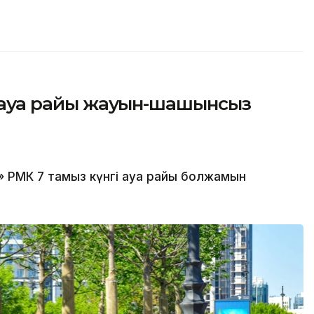
де ауа райы жауын-шашынсыз
 РМК 7 тамыз күнгі ауа райы болжамын