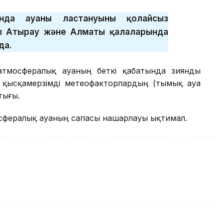
да ауаның ластануының қолайсыз
ы Атырау және Алматы қалаларында
да.
атмосфералық ауаның беткі қабатында зиянды
 қысқамерзімді метеофакторлардың (тымық ауа
тығы.
осфералық ауаның сапасы нашарлауы ықтимал.