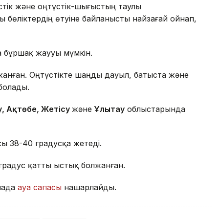
стік және оңтүстік-шығыстың таулы
бөліктердің өтуіне байланысты найзағай ойнап,
 бұршақ жаууы мүмкін.
анған. Оңтүстікте шаңды дауыл, батыста және
болады.
у, Ақтөбе, Жетісу
және
Ұлытау
облыстарында
ы 38-40 градусқа жетеді.
радус қатты ыстық болжанған.
алада
ауа сапасы
нашарлайды.