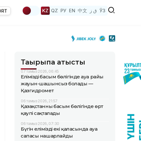
KZ
QZ
РУ
EN
中文
ق ز
ЎЗ
ORT
Тақырыпқа қатысты
07 тамыз 2026, 06:45
Еліміздің басым бөлігінде ауа райы
жауын-шашынсыз болады —
Қазгидромет
06 тамыз 2026, 21:57
Қазақстанның басым бөлігінде өрт
қаупі сақталады
06 тамыз 2026, 07:30
Бүгін еліміздің екі қаласында ауа
сапасы нашарлайды