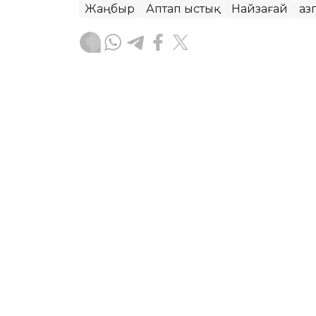
Жаңбыр
Аптап ыстық
Найзағай
Қа
Динара Маханова
Авторлар
04:16, 07 Тамыз 2026
Бүгін Астана мен тағы 5
АСТАНА. KAZINFORM — «Қазгидромет» 
болжамын жариялады.