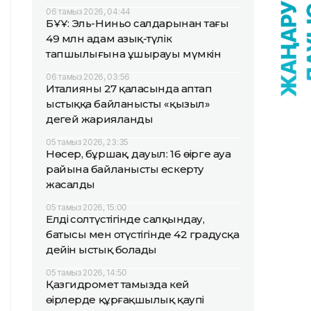
06 тамыз 2026, 04:44
БҰҰ: Эль-Ниньо салдарынан тағы
49 млн адам азық-түлік
тапшылығына ұшырауы мүмкін
06 тамыз 2026, 03:56
Италияның 27 қаласында аптап
ыстыққа байланысты «қызыл»
деңгей жарияланды
05 тамыз 2026, 23:35
Нөсер, бұршақ, дауыл: 16 өңірге ауа
райына байланысты ескерту
жасалды
05 тамыз 2026, 15:00
Елдің солтүстігінде салқындау,
батысы мен оңтүстігінде 42 градусқа
дейін ыстық болады
05 тамыз 2026, 14:50
Қазгидромет тамызда кей
өңірлерде құрғақшылық қаупі