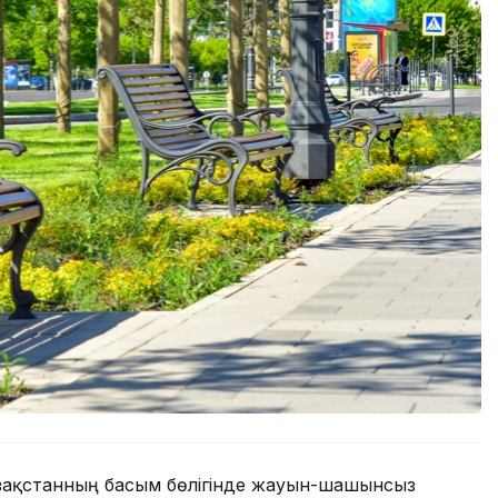
азақстанның басым бөлігінде жауын-шашынсыз