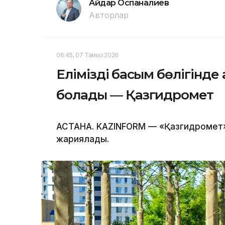
Айдар Оспаналиев
Авторлар
06:45, 07 Тамыз 2026
Еліміздің басым бөлігін
болады — Қазгидромет
АСТАНА. KAZINFORM — «Қазгидромет»
жариялады.