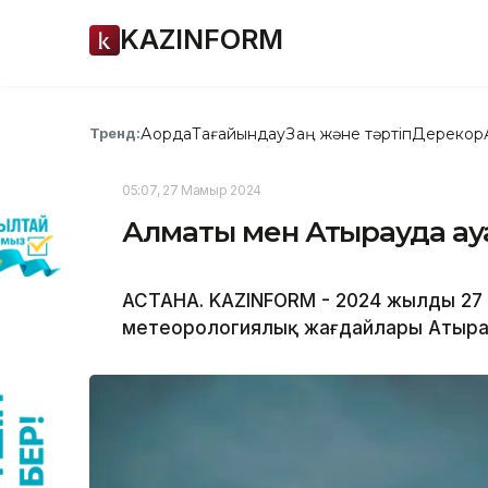
KAZINFORM
Ақорда
Тағайындау
Заң және тәртіп
Дерекқор
Тренд:
05:07, 27 Мамыр 2024
Алматы мен Атырауда ау
АСТАНА. KAZINFORM - 2024 жылдың 27
метеорологиялық жағдайлары Атырау