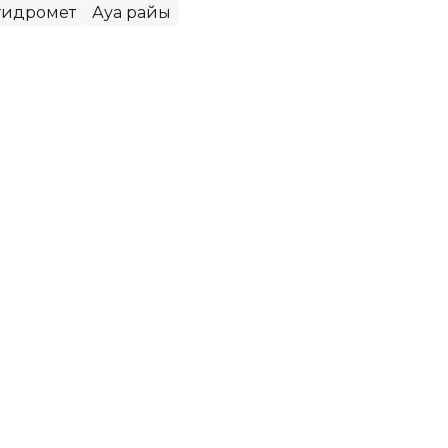
згидромет
Ауа райы
 қалада ауа сапасы нашарлайды
РМК еліміздегі ауа сапасына қатысты