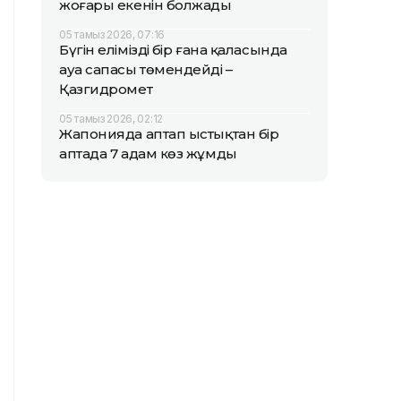
жоғары екенін болжады
05 тамыз 2026, 07:16
Бүгін еліміздің бір ғана қаласында
ауа сапасы төмендейді –
Қазгидромет
05 тамыз 2026, 02:12
Жапонияда аптап ыстықтан бір
аптада 7 адам көз жұмды