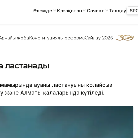
Әлемде
Қазақстан
Саясат
Талдау
SP
Арнайы жоба
Конституциялық реформа
Сайлау-2026
а ластанады
 мамырында ауаның ластануының қолайсыз
 және Алматы қалаларында күтіледі.