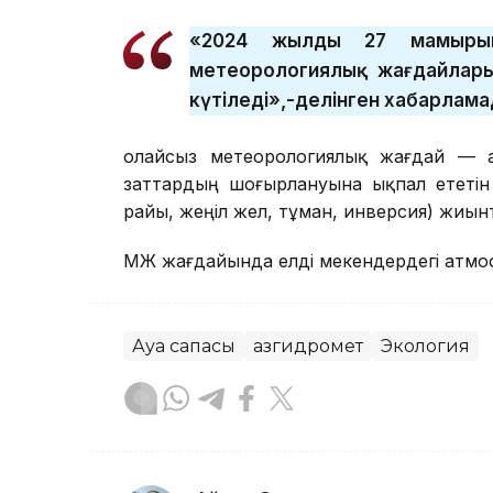
«2024 жылдың 27 мамырын
метеорологиялық жағдайлар
күтіледі»,-делінген хабарлама
Қолайсыз метеорологиялық жағдай — 
заттардың шоғырлануына ықпал ететін
райы, жеңіл жел, тұман, инверсия) жиын
ҚМЖ жағдайында елді мекендердегі атм
Ауа сапасы
Қазгидромет
Экология