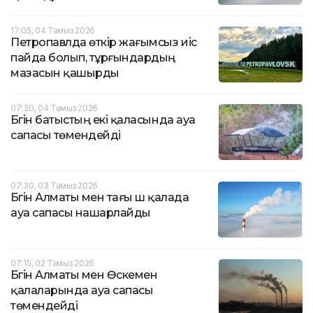
17:05, 04 Тамыз 2026
Петропавлда өткір жағымсыз иіс
пайда болып, тұрғындардың
мазасын қашырды
07:30, 04 Тамыз 2026
Бүгін батыстың екі қаласында ауа
сапасы төмендейді
07:30, 03 Тамыз 2026
Бүгін Алматы мен тағы үш қалада
ауа сапасы нашарлайды
07:15, 02 Тамыз 2026
Бүгін Алматы мен Өскемен
қалаларында ауа сапасы
төмендейді