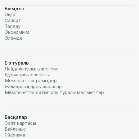
Бөлімдер
Оқиға
Саясат
Талдау
Экономика
Әлемде
Біз туралы
Пайдаланушылық келiciм
Құпиялылық саясаты
Мемлекеттік рәміздер
Жемқорлыққа қарсы шаралар
Мемлекеттік сатып алу туралы мәлiметтер
Басқалар
Сайт картасы
Байланыс
Жарнама