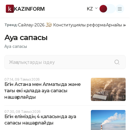
KAZINFORM
KZ
Сайлау-2026
Конституциялық реформа
Арнайы жо
Тренд:
Ауа сапасы
Ауа сапасы
07:14, 09 Тамыз 2026
Бүгін Астана мен Алматыда және
тағы екі қалада ауа сапасы
нашарлайды
07:30, 08 Тамыз 2026
Бүгін еліміздің 4 қаласында ауа
сапасы нашарлайды