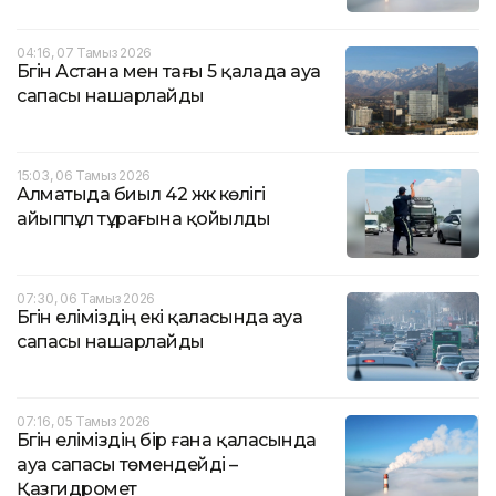
04:16, 07 Тамыз 2026
Бүгін Астана мен тағы 5 қалада ауа
сапасы нашарлайды
15:03, 06 Тамыз 2026
Алматыда биыл 42 жүк көлігі
айыппұл тұрағына қойылды
07:30, 06 Тамыз 2026
Бүгін еліміздің екі қаласында ауа
сапасы нашарлайды
07:16, 05 Тамыз 2026
Бүгін еліміздің бір ғана қаласында
ауа сапасы төмендейді –
Қазгидромет