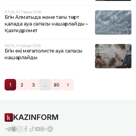
07:20, 01 Тамыз 2026
Бүгін Алматыда және тағы төрт
қалада ауа сапасы нашарлайды –
Қазгидромет
06:20, 31 Шілде 2026
Бүгін екі мегаполисте ауа сапасы
нашарлайды
…
1
2
3
80
KAZINFORM