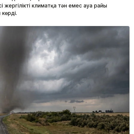
і жергілікті климатқа тән емес ауа райы
көрді.