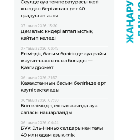
Сеулде ауа температурасы жеті
жылдан бері алғаш рет 40
градустан асты
07 тамыз 2026, 15:30
Демалыс күндері аптап ыстық
қайтып келеді
07 тамыз 2026, 06:45
Еліміздің басым бөлігінде ауа райы
жауын-шашынсыз болады —
Қазгидромет
06 тамыз 2026, 21:57
Қазақстанның басым бөлігінде өрт
қаупі сақталады
06 тамыз 2026, 07:30
Бүгін еліміздің екі қаласында ауа
сапасы нашарлайды
06 тамыз 2026, 04:44
БҰҰ: Эль-Ниньо салдарынан тағы
49 млн адам азық-түлік