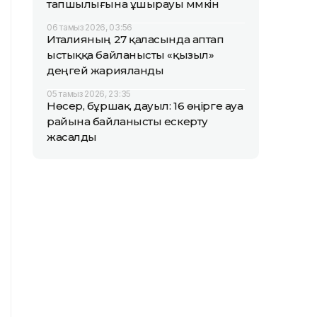
тапшылығына ұшырауы мүмкін
06 тамыз 2026, 03:56
Италияның 27 қаласында аптап
ыстыққа байланысты «қызыл»
деңгей жарияланды
05 тамыз 2026, 23:35
Нөсер, бұршақ, дауыл: 16 өңірге ауа
райына байланысты ескерту
жасалды