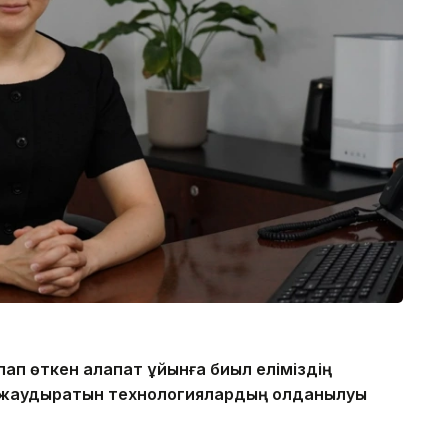
ап өткен алапат құйынға биыл еліміздің
 жаудыратын технологиялардың қолданылуы