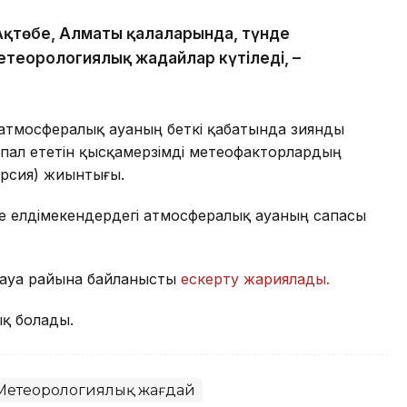
 Ақтөбе, Алматы қалаларында, түнде
теорологиялық жағдайлар күтіледі, –
атмосфералық ауаның беткі қабатында зиянды
пал ететін қысқамерзімді метеофакторлардың
ерсия) жиынтығы.
де елдімекендердегі атмосфералық ауаның сапасы
де ауа райына байланысты
ескерту жариялады.
қ болады.
Метеорологиялық жағдай