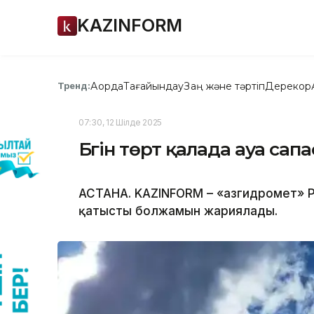
KAZINFORM
Ақорда
Тағайындау
Заң және тәртіп
Дерекқор
Тренд:
07:30, 12 Шілде 2025
Бүгін төрт қалада ауа са
АСТАНА. KAZINFORM – «Қазгидромет» 
қатысты болжамын жариялады.