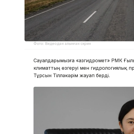
Фото: Видеодан алынған скрин
Сауалдарымызға «Қазгидромет» РМК Ғыл
климаттың өзгеруі мен гидрологиялық п
Тұрсын Тілләкәрім жауап берді.