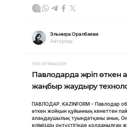
Эльмира Оралбаева
Авторлар
13:00, 08 Тамыз 2026
Павлодарда жүріп өткен 
жаңбыр жаудыру техноло
ПАВЛОДАР. KAZINFORM - Павлодар обл
өткен жойқын құйынның кенеттен па
алаңдаушылық туындатқаны анық. Оны
еліміздің оңтүстігінде қолданылған