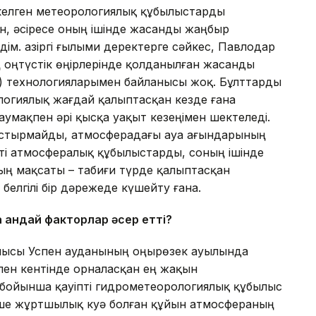
з келген метеорологиялық құбылыстарды
н, әсіресе оның ішінде жасанды жаңбыр
ім. Қазіргі ғылыми деректерге сәйкес, Павлодар
 оңтүстік өңірлерінде қолданылған жасанды
 технологияларымен байланысы жоқ. Бұлттарды
логиялық жағдай қалыптасқан кезде ғана
аумақпен әрі қысқа уақыт кезеңімен шектеледі.
астырмайды, атмосферадағы ауа ағындарының
пті атмосфералық құбылыстарды, соның ішінде
ң мақсаты – табиғи түрде қалыптасқан
белгілі бір дәрежеде күшейту ғана.
 қандай факторлар әсер етті?
блысы Успен ауданының Қоңырөзек ауылында
пен кентінде орналасқан ең жақын
 бойынша қауіпті гидрометеорологиялық құбылыс
мізше жұртшылық куә болған құйын атмосфераның