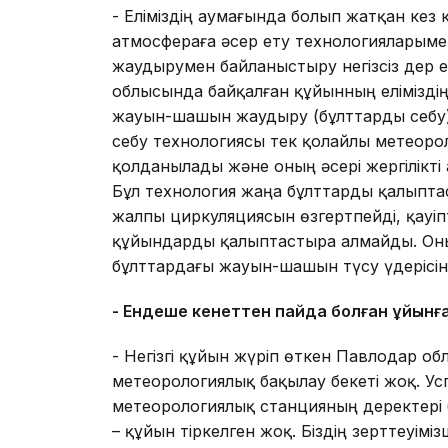
- Еліміздің аумағында болып жатқан ке
атмосфераға әсер ету технологияларыме
жаудырумен байланыстыру негізсіз дер ед
облысында байқалған құйынның еліміздің
жауын-шашын жаудыру (бұлттарды себу)
себу технологиясы тек қолайлы метеоро
қолданылады және оның әсері жергілікті 
Бұл технология жаңа бұлттарды қалыпт
жалпы циркуляциясын өзгертпейді, қауі
құйындарды қалыптастыра алмайды. Оны
бұлттардағы жауын-шашын түсу үдерісін 
- Ендеше кенеттен пайда болған құйынға
- Негізгі құйын жүріп өткен Павлодар о
метеорологиялық бақылау бекеті жоқ. Ус
метеорологиялық станцияның деректері
– құйын тіркелген жоқ. Біздің зерттеуі