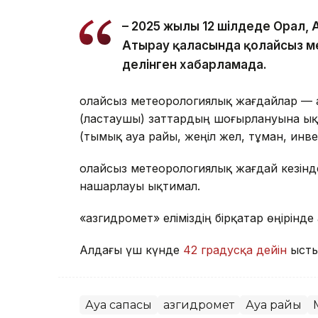
– 2025 жылғы 12 шілдеде Орал,
Атырау қаласында қолайсыз ме
делінген хабарламада.
Қолайсыз метеорологиялық жағдайлар — 
(ластаушы) заттардың шоғырлануына ық
(тымық ауа райы, жеңіл жел, тұман, инв
Қолайсыз метеорологиялық жағдай кезін
нашарлауы ықтимал.
«Қазгидромет» еліміздің бірқатар өңірін
Алдағы үш күнде
42 градусқа дейін
ысты
Ауа сапасы
Қазгидромет
Ауа райы