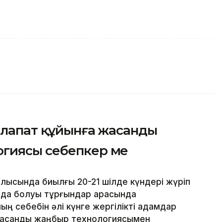
алапат құйынға жасанды
гиясы себепкер ме
ысында биылғы 20-21 шілде күндері жүріп
йда болуы тұрғындар арасында
ң себебін әлі күнге жергілікті адамдар
 жасанды жаңбыр технологиясымен