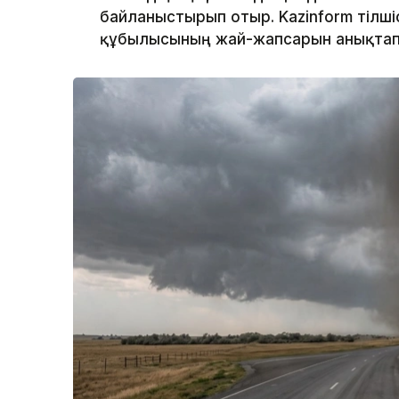
байланыстырып отыр. Kazinform тілшіс
құбылысының жай-жапсарын анықтап 