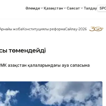
Әлемде
Қазақстан
Саясат
Талдау
SP
Арнайы жоба
Конституциялық реформа
Сайлау-2026
пасы төмендейді
РМК Қазақстан қалаларындағы ауа сапасына