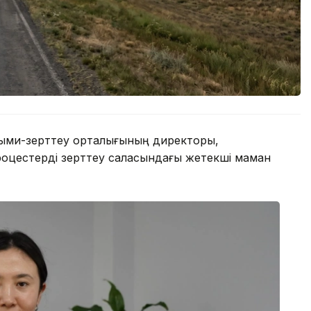
ыми-зерттеу орталығының директоры,
роцестерді зерттеу саласындағы жетекші маман