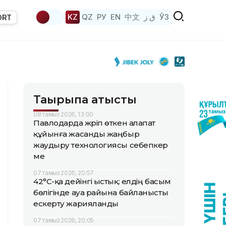
KZ
QZ
РУ
EN
中文
ق ز
ЎЗ
ORT
Тақырыпқа қатысты
08 тамыз 2026, 13:00
Павлодарда жүріп өткен алапат
құйынға жасанды жаңбыр
жаудыру технологиясы себепкер
ме
07 тамыз 2026, 20:57
42°C-қа дейінгі ыстық: елдің басым
бөлігінде ауа райына байланысты
ескерту жарияланды
07 тамыз 2026, 20:05