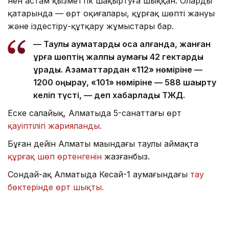
нен астам қызметтік шақыртуға шыққан. Олардың
қатарында — өрт оқиғалары, құрғақ шөптің жануы
және іздестіру-құтқару жұмыстары бар.
— Таулы аумақтарды қоса алғанда, жанған
құрғақ шөптің жалпы аумағы 42 гектарды
құрады. Азаматтардан «112» нөміріне —
1200 қоңырау, «101» нөміріне — 588 шақырту
келіп түсті, — деп хабарлады ТЖД.
Еске салайық, Алматыда 5-санаттағы өрт
қауіптілігі жарияланды.
Бұған дейін Алматы маңындағы таулы аймақта
құрғақ шөп өртенгенін
жазғанбыз.
Сондай-ақ Алматыда Кеңсай-1 аумағындағы
тау
бөктерінде өрт шықты.