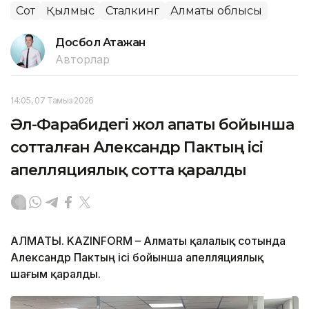
Сот
Қылмыс
Сталкинг
Алматы облысы
Досбол Атажан
Авторлар
14:05, 07 Тамыз 2026
Әл-Фарабидегі жол апаты бойынша
сотталған Александр Пактың ісі
апелляциялық сотта қаралды
АЛМАТЫ. KAZINFORM – Алматы қалалық сотында
Александр Пактың ісі бойынша апелляциялық
шағым қаралды.