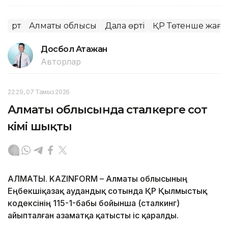
Өрт
Алматы облысы
Дала өрті
ҚР Төтенше жағд
Досбол Атажан
Авторлар
22:29, 07 Тамыз 2026
Алматы облысында сталкерге сот
үкімі шықты
АЛМАТЫ. KAZINFORM – Алматы облысының
Еңбекшіқазақ аудандық сотында ҚР Қылмыстық
кодексінің 115-1-бабы бойынша (сталкинг)
айыпталған азаматқа қатысты іс қаралды.