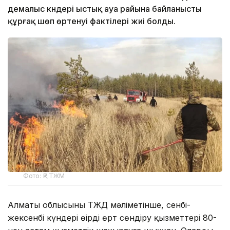
демалыс күндері ыстық ауа райына байланысты
құрғақ шөп өртенуі фактілері жиі болды.
Фото: ҚР ТЖМ
Алматы облысының ТЖД мәліметінше, сенбі-
жексенбі күндері өңірдің өрт сөндіру қызметтері 80-