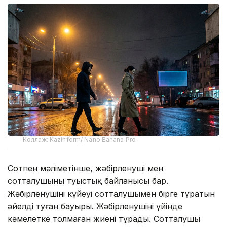
Коллаж: Kazinform/ Nano Banana Pro
Сотпен мәліметінше, жәбірленуші мен
сотталушының туыстық байланысы бар.
Жәбірленушінің күйеуі сотталушымен бірге тұратын
әйелдің туған бауыры. Жәбірленушінің үйінде
кәмелетке толмаған жиені тұрады. Сотталушы