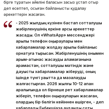
бірге тұратын әйелінің баласын заңсыз ұстап отыр
деп есептеп, осыған байланысты қудалау
әрекеттерін жасаған.
- 2025 жылдың күзінен бастап сотталушы
жәбірленушінің еркіне қарсы әрекеттер
жасады. Ол «WhatsApp» мессенджері
арқылы телефон қоңыраулары мен
хабарламалар жолдау арқылы байланыс
орнатуға тырысқан. Жәбірленушінің онымен
қарым-қатынас жасауды қаламағанына
қарамастан, сотталушы мәтіндік және
дауыстық хабарламалар жіберуді, оның
ішінде түнгі уақытта да мазалауды
жалғастырған. 2026 жылғы 10-12 ақпан
аралығында ол бірнеше рет хабарламалар
жіберіп, телефон қоңырауларын жасаған,
олардың бір бөлігін кейіннен өшірген, - деп
хабарлады Еңбекшіқазақ аудандық соты.