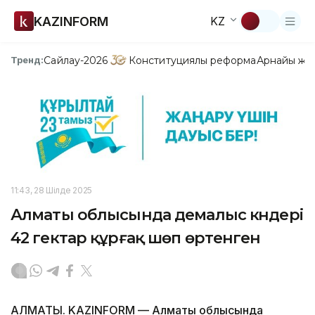
KAZINFORM
KZ
Сайлау-2026
Конституциялық реформа
Арнайы жо
Тренд:
11:43, 28 Шілде 2025
Алматы облысында демалыс күндері
42 гектар құрғақ шөп өртенген
АЛМАТЫ. KAZINFORM — Алматы облысында