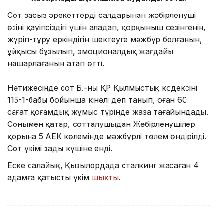
Сот заңсыз әрекеттердің салдарынан жәбірленуші
өзінің қауіпсіздігі үшін алаңдап, қорқыныш сезінгенін,
жүріп-тұру еркіндігін шектеуге мәжбүр болғанын,
ұйқысы бұзылып, эмоционалдық жағдайы
нашарлағанын атап өтті.
Нәтижесінде сот Б.-ны ҚР Қылмыстық кодексінің
115-1-бабы бойынша кінәлі деп танып, оған 60
сағат қоғамдық жұмыс түрінде жаза тағайындады.
Сонымен қатар, сотталушыдан Жәбірленушілер
қорына 5 АЕК көлемінде мәжбүрлі төлем өндірілді.
Сот үкімі заңды күшіне енді.
Еске салайық, Қызылордада сталкинг жасаған 4
адамға қатысты үкім
шықты
.