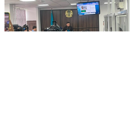
Фото: Kazinform
Апелляциялық сот отырысы 5 тамызда өтті.
Шағымды жол апатында қаза тапқан қыздың әкесі
түсірген. Ол моральдық зиянды өтеу өтемақысын
10 миллионнан 100 миллион теңгеге дейін
ұлғайтуды сұрады.
– Шағымда зардап шеккен тарап Алматы
қаласының Қылмыстық істер жөніндегі