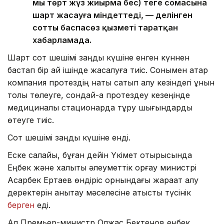
мың төрт жүз жиырма бес) теңге сомасына
шарт жасауға міндеттеді, — делінген
соттың баспасөз қызметі таратқан
хабарламада.
Шарт сот шешімі заңды күшіне енген күннен
бастап бір ай ішінде жасалуға тиіс. Сонымен қатар
компания протездің нақты сатып алу кезіндегі құнын
толық төлеуге, сондай-ақ протездеу кезеңінде
медициналық стационарда тұру шығындарды
өтеуге тиіс.
Сот шешімі заңды күшіне енді.
Еске салайық, бұған дейін Үкімет отырысында
Еңбек және халықты әлеуметтік қорғау министрі
Асқарбек Ертаев өндіріс орнындағы жарақат алу
деректерін анықтау мәселесіне қатысты түсінік
берген
еді.
Ал Премьер-министр Олжас Бектенов еңбек