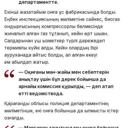
департаментте.
Екінші жазатайым оқиға құс фабрикасында болды.
Еңбек инспекциясының мәліметіне сәйкес, биогаз
қондырғысының компрессорлық бөлмесінде
жиналып қалған газ тұтанып, кейін өрт шыққан.
Салдарынан үш қызметкер түрлі дәрежедегі
термиялық күйік алды. Кейін олардың бірі
ауруханада қайтыс болды, ал қалған екеуі
ем қабылдап жатыр.
— Оқиғаның мән-жайы мен себептерін
анықтау үшін бұл дерек бойынша да
арнайы комиссия құрылды, — деп атап
өтті ведомствода.
Қарағанды облысы полиция департаментінің
мәліметінше, екі оқиға бойынша да қылмыстық істер
қозғалды.
— Маргарин зауытындағы оқиға бойынша