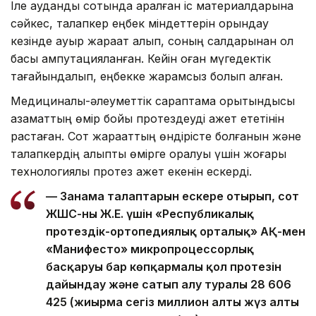
Іле аудандық сотында қаралған іс материалдарына
сәйкес, талапкер еңбек міндеттерін орындау
кезінде ауыр жарақат алып, соның салдарынан қол
басы ампутацияланған. Кейін оған мүгедектік
тағайындалып, еңбекке жарамсыз болып қалған.
Медициналық-әлеуметтік сараптама қорытындысы
азаматтың өмір бойы протездеуді қажет ететінін
растаған. Сот жарақаттың өндірісте болғанын және
талапкердің қалыпты өмірге оралуы үшін жоғары
технологиялық протез қажет екенін ескерді.
— Заңнама талаптарын ескере отырып, сот
ЖШС-ны Ж.Е. үшін «Республикалық
протездік-ортопедиялық орталық» АҚ-мен
«Манифесто» микропроцессорлық
басқаруы бар көпқармалы қол протезін
дайындау және сатып алу туралы 28 606
425 (жиырма сегіз миллион алты жүз алты