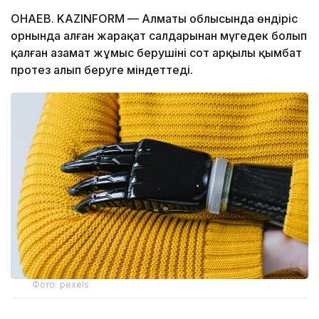
ҚОНАЕВ. KAZINFORM — Алматы облысында өндіріс
орнында алған жарақат салдарынан мүгедек болып
қалған азамат жұмыс берушіні сот арқылы қымбат
протез алып беруге міндеттеді.
Фото: pexels