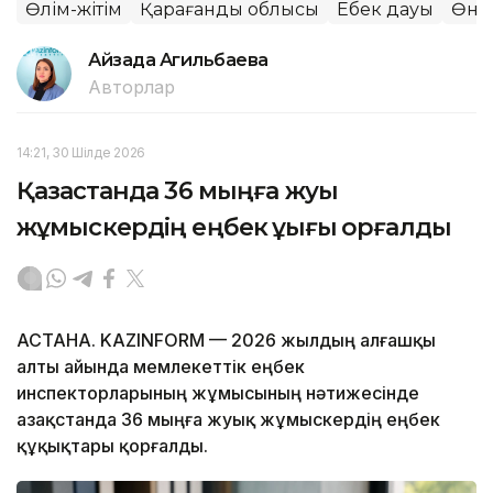
Өлім-жітім
Қарағанды облысы
Еңбек дауы
Өнді
Айзада Агильбаева
Авторлар
14:21, 30 Шілде 2026
Қазақстанда 36 мыңға жуық
жұмыскердің еңбек құқығы қорғалды
АСТАНА. KAZINFORM — 2026 жылдың алғашқы
алты айында мемлекеттік еңбек
инспекторларының жұмысының нәтижесінде
Қазақстанда 36 мыңға жуық жұмыскердің еңбек
құқықтары қорғалды.