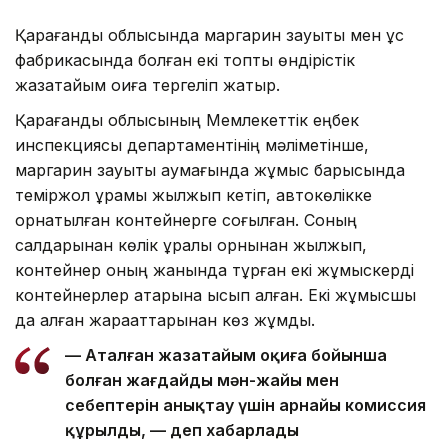
Қарағанды облысында маргарин зауыты мен құс
фабрикасында болған екі топтық өндірістік
жазатайым оқиға тергеліп жатыр.
Қарағанды облысының Мемлекеттік еңбек
инспекциясы департаментінің мәліметінше,
маргарин зауыты аумағында жұмыс барысында
теміржол құрамы жылжып кетіп, автокөлікке
орнатылған контейнерге соғылған. Соның
салдарынан көлік құралы орнынан жылжып,
контейнер оның жанында тұрған екі жұмыскерді
контейнерлер қатарына қысып қалған. Екі жұмысшы
да алған жарақаттарынан көз жұмды.
— Аталған жазатайым оқиға бойынша
болған жағдайдың мән-жайы мен
себептерін анықтау үшін арнайы комиссия
құрылды, — деп хабарлады