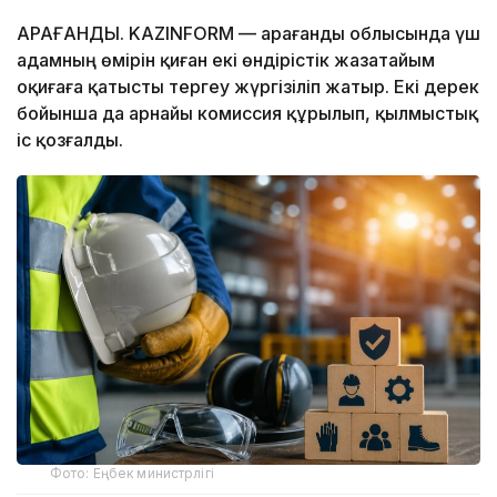
ҚАРАҒАНДЫ. KAZINFORM — Қарағанды облысында үш
адамның өмірін қиған екі өндірістік жазатайым
оқиғаға қатысты тергеу жүргізіліп жатыр. Екі дерек
бойынша да арнайы комиссия құрылып, қылмыстық
іс қозғалды.
Фото: Еңбек министрлігі