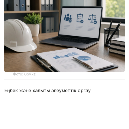
Фото: Gov.kz
Еңбек және халықты әлеуметтік қорғау
министрлігінің мәліметінше, 1 шілдедегі жағдай
бойынша мемлекеттік еңбек инспекторлары 3,6
мыңнан астам тексеру жүргізген. Тексеру
қорытындысында жұмыс берушілерге анықталған
заң бұзушылықтарды жою туралы нұсқамалар