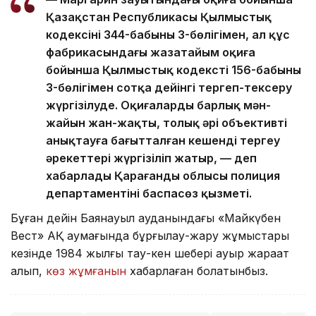
Қазақстан Республикасы Қылмыстық
кодексінің 344-бабының 3-бөлігімен, ал құс
фабрикасындағы жазатайым оқиға
бойынша Қылмыстық кодекстің 156-бабының
3-бөлігімен сотқа дейінгі тергеп-тексеру
жүргізілуде. Оқиғалардың барлық мән-
жайын жан-жақты, толық әрі объективті
анықтауға бағытталған кешенді тергеу
әрекеттері жүргізіліп жатыр, — деп
хабарлады Қарағанды облысы полиция
департаментінің баспасөз қызметі.
Бұған дейін Баянауыл ауданындағы «Майкүбен
Вест» АҚ аумағында бұрғылау-жару жұмыстары
кезінде 1984 жылғы тау-кен шебері ауыр жарақат
алып,
көз жұмғанын
хабарлаған болатынбыз.