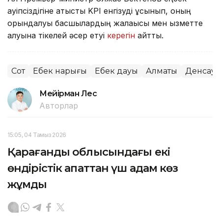
қауіпсіздігіне қатысты KPI енгізуді ұсынып, оның
орындалуы басшылардың жалақысы мен қызметте
қалуына тікелей әсер етуі
керегін
айтты.
Сот
Еңбек нарығы
Еңбек дауы
Алматы
Денсау
Мейірман Лес
Авторлар
15:05, 04 Тамыз 2026
Қарағанды облысындағы екі
өндірістік апаттан үш адам көз
жұмды