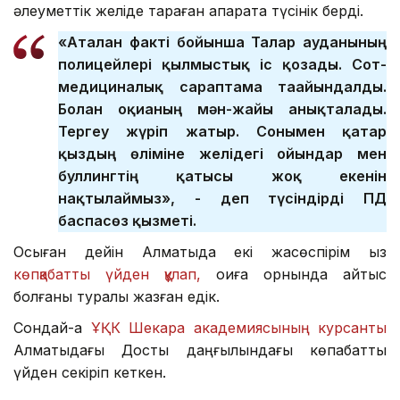
әлеуметтік желіде тараған ақпаратқа түсінік берді.
«Аталған факті бойынша Талғар ауданының
полицейлері қылмыстық іс қозғады. Сот-
медициналық сараптама тағайындалды.
Болған оқиғаның мән-жайы анықталады.
Тергеу жүріп жатыр. Сонымен қатар
қыздың өліміне желідегі ойындар мен
буллингтің қатысы жоқ екенін
нақтылаймыз», - деп түсіндірді ПД
баспасөз қызметі.
Осыған дейін Алматыда екі жасөспірім қыз
көпқабатты үйден құлап,
оқиға орнында қайтыс
болғаны туралы жазған едік.
Сондай-ақ
ҰҚК Шекара академиясының курсанты
Алматыдағы Достық даңғылындағы көпқабатты
үйден секіріп кеткен.