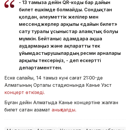
- 13 тамызға дейін QR-коды бар дайын
билет ешкімде болмайды. Сондықтан
қолдан, әлеуметтік желілер мен
мессенджерлер арқылы «дайын билет»
сату туралы ұсыныстар алаяқтық болуы
мүмкін. Бейтаныс адамдарға ақша
аудармаңыз және ақпаратты тек
ұйымдастырушылардың ресми арналары
арқылы тексеріңіз, - деп ескертті
департаменттен.
Еске салайық, 14 тамыз күні сағат 21:00-де
Алматының Орталық стадионында Канье Уэст
концерт өткізеді.
Бұған дейін Алматыда Канье концертіне жалған
билет сатқан азамат
анықталды.