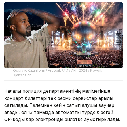
Коллаж: Kazinform / Freepik /ИИ / AFP 2024 / Kevork
Djansezian
Қалалық полиция департаментінің мәліметінше,
концерт билеттері тек ресми сервистер арқылы
сатылады. Төлемнен кейін сатып алушы ваучер
алады, ол 13 тамызда автоматты түрде бірегей
QR-коды бар электронды билетке ауыстырылады.