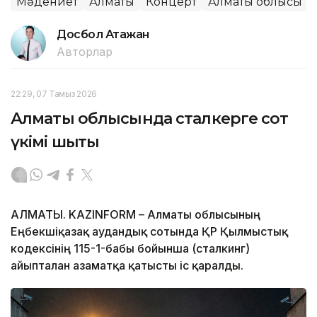
Мәдениет
Алматы
Концерт
Алматы облысы
Досбол Атажан
Авторлар
22:29, 07 Тамыз 2026
Алматы облысында сталкерге сот
үкімі шықты
АЛМАТЫ. KAZINFORM – Алматы облысының
Еңбекшіқазақ аудандық сотында ҚР Қылмыстық
кодексінің 115-1-бабы бойынша (сталкинг)
айыпталған азаматқа қатысты іс қаралды.