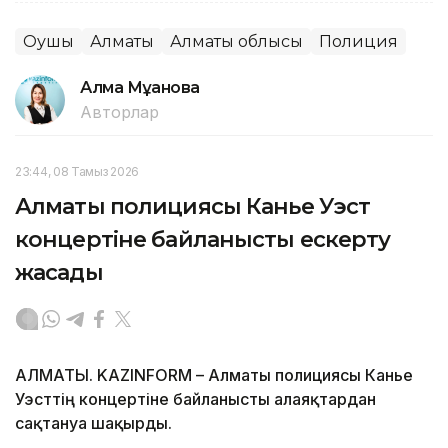
Оқушы
Алматы
Алматы облысы
Полиция
Алма Мұқанова
Авторлар
23:44, 08 Тамыз 2026
Алматы полициясы Канье Уэст
концертіне байланысты ескерту
жасады
АЛМАТЫ. KAZINFORM – Алматы полициясы Канье
Уэсттің концертіне байланысты алаяқтардан
сақтануға шақырды.