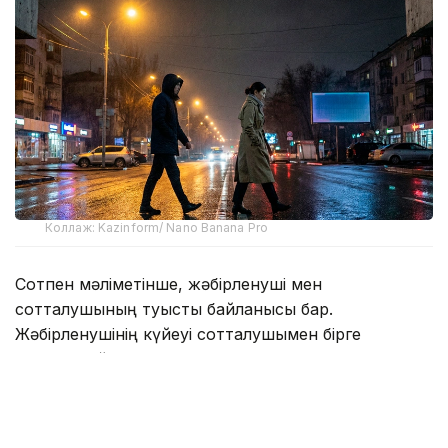
Коллаж: Kazinform/ Nano Banana Pro
Сотпен мәліметінше, жәбірленуші мен
сотталушының туыстық байланысы бар.
Жәбірленушінің күйеуі сотталушымен бірге
тұратын әйелдің туған бауыры. Жәбірленушінің
үйінде кәмелетке толмаған жиені тұрады.
Сотталушы бірге тұратын әйелінің баласын заңсыз
ұстап отыр деп есептеп, осыған байланысты