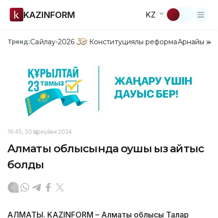
KAZINFORM
KZ
Сайлау-2026
Конституциялық реформа
Арнайы жо
Тренд:
16:45, 30 Қыркүйек 2024
Алматы облысында оқушы қыз қайтыс
болды
АЛМАТЫ. KAZINFORM – Алматы облысы Талғар