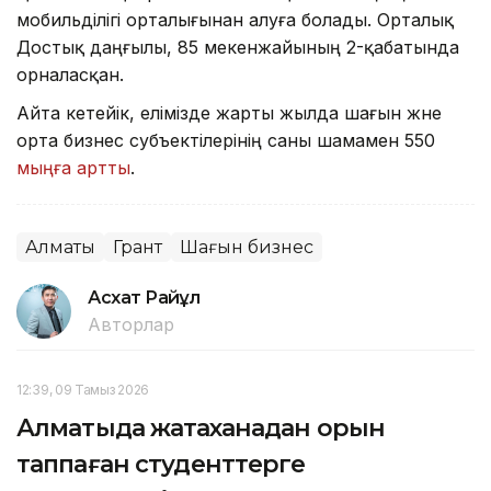
мобильділігі орталығынан алуға болады. Орталық
Достық даңғылы, 85 мекенжайының 2-қабатында
орналасқан.
Айта кетейік, елімізде жарты жылда шағын және
орта бизнес субъектілерінің саны шамамен 550
мыңға артты
.
Алматы
Грант
Шағын бизнес
Асхат Райқұл
Авторлар
12:39, 09 Тамыз 2026
Алматыда жатақханадан орын
таппаған студенттерге