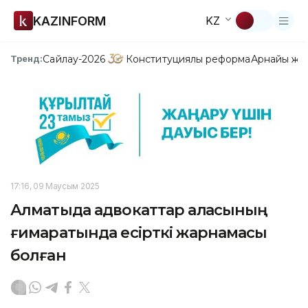
KAZINFORM
KZ
Сайлау-2026
Конституциялық реформа
Арнайы жо
Тренд:
17:16, 09 Маусым 2025
Алматыда адвокаттар алқасының
ғимаратында есірткі жарнамасы
болған