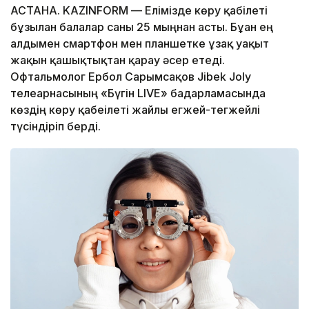
АСТАНА. KAZINFORM — Елімізде көру қабілеті
бұзылған балалар саны 25 мыңнан асты. Бұған ең
алдымен смартфон мен планшетке ұзақ уақыт
жақын қашықтықтан қарау әсер етеді.
Офтальмолог Ербол Сарымсақов Jibek Joly
телеарнасының «Бүгін LIVE» бағдарламасында
көздің көру қабеілеті жайлы егжей-тегжейлі
түсіндіріп берді.