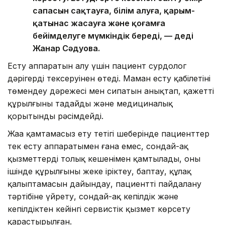
сапасын сақтауға, білім алуға, қарым-
қатынас жасауға және қоғамға
бейімделуге мүмкіндік береді, — деді
Жанар Сәдуова.
Есту аппаратын алу үшін пациент сурдолог
дәрігердің тексеруінен өтеді. Маман есту қабілетінің
төмендеу дәрежесі мен сипатын анықтап, қажетті
құрылғыны таңдайды және медициналық
қорытынды рәсімдейді.
Жаңа қамтамасыз ету тетігі шеңберінде пациенттер
тек есту аппаратымен ғана емес, сондай-ақ
қызметтердің толық кешенімен қамтылады, оның
ішінде құрылғыны жеке іріктеу, баптау, құлақ
қалыптамасын дайындау, пациентті пайдалану
тәртібіне үйрету, сондай-ақ кепілдік және
кепілдіктен кейінгі сервистік қызмет көрсету
қарастырылған.