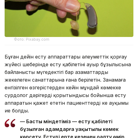
Фото: Pixabay.com
Бұған дейін есту аппараттары әлеуметтік қорғау
жүйесі шеңберінде есту қабілетінің ауыр бұзылысына
байланысты мүгедектігі бар азаматтардың
жекелеген санаттарына ғана берілетін. Заңнамаға
енгізілген өзгерістерден кейін мұндай көмекке
сурдолог дәрігердің қорытындысы бойынша есту
аппаратын қажет ететін пациенттердің кең ауқымы
ие болды.
— Басты міндетіміз — есту қабілеті
бұзылған адамдарға уақытылы көмек
көрсету. Естуді ерте кезеңнен оңалту өмір