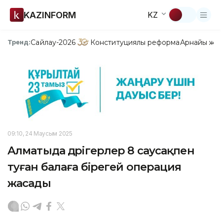
KAZINFORM
KZ
Сайлау-2026
Конституциялық реформа
Арнайы жо
Тренд:
09:10, 24 Маусым 2025
Алматыда дәрігерлер 8 саусақпен
туған балаға бірегей операция
жасады