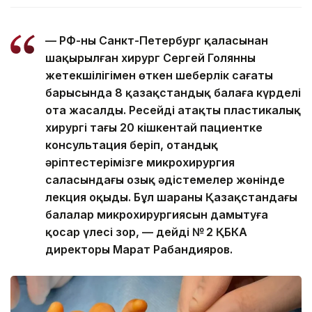
— РФ-ның Санкт-Петербург қаласынан
шақырылған хирург Сергей Голянның
жетекшілігімен өткен шеберлік сағаты
барысында 8 қазақстандық балаға күрделі
ота жасалды. Ресейдің атақты пластикалық
хирургі тағы 20 кішкентай пациентке
консультация беріп, отандық
әріптестерімізге микрохирургия
саласындағы озық әдістемелер жөнінде
лекция оқыды. Бұл шараның Қазақстандағы
балалар микрохирургиясын дамытуға
қосар үлесі зор, — дейді № 2 ҚБКА
директоры Марат Рабандияров.