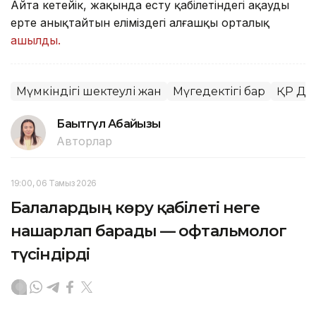
Айта кетейік, жақында есту қабілетіндегі ақауды
ерте анықтайтын еліміздегі алғашқы орталық
ашылды.
Мүмкіндігі шектеулі жан
Мүгедектігі бар
ҚР Ден
Бақытгүл Абайқызы
Авторлар
19:00, 06 Тамыз 2026
Балалардың көру қабілеті неге
нашарлап барады — офтальмолог
түсіндірді