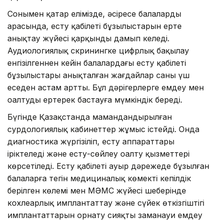
Сонымен қатар елімізде, әсіресе балалардың
арасында, есту қабілеті бұзылыстарын ерте
анықтау жүйесі қарқынды дамып келеді.
Аудиологиялық скринингке цифрлық бақылау
енгізілгеннен кейін балалардағы есту қабілеті
бұзылыстары анықталған жағдайлар саны үш
еседен астам артты. Бұл дәрігерлерге емдеу мен
оңалтуды ертерек бастауға мүмкіндік береді.
Бүгінде Қазақстанда мамандандырылған
сурдологиялық кабинеттер жұмыс істейді. Онда
диагностика жүргізіліп, есту аппараттары
іріктеледі және есту-сөйлеу оңалту қызметтері
көрсетіледі. Есту қабілеті ауыр дәрежеде бұзылған
балаларға тегін медициналық көмектің кепілдік
берілген көлемі мен МӘМС жүйесі шеңберінде
кохлеарлық имплантаттау және сүйек өткізгіштігі
имплантаттарын орнату сияқты заманауи емдеу