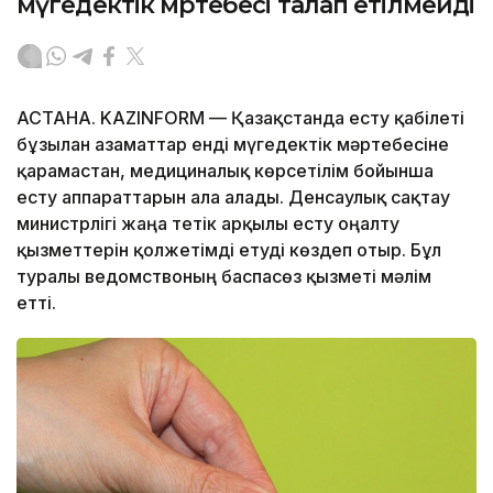
мүгедектік мәртебесі талап етілмейді
АСТАНА. KAZINFORM — Қазақстанда есту қабілеті
бұзылған азаматтар енді мүгедектік мәртебесіне
қарамастан, медициналық көрсетілім бойынша
есту аппараттарын ала алады. Денсаулық сақтау
министрлігі жаңа тетік арқылы есту оңалту
қызметтерін қолжетімді етуді көздеп отыр. Бұл
туралы ведомствоның баспасөз қызметі мәлім
етті.