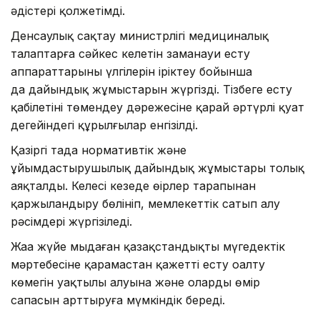
әдістері қолжетімді.
Денсаулық сақтау министрлігі медициналық
талаптарға сәйкес келетін заманауи есту
аппараттарының үлгілерін іріктеу бойынша
да дайындық жұмыстарын жүргізді. Тізбеге есту
қабілетінің төмендеу дәрежесіне қарай әртүрлі қуат
деңгейіндегі құрылғылар енгізілді.
Қазіргі таңда нормативтік және
ұйымдастырушылық дайындық жұмыстары толық
аяқталды. Келесі кезеңде өңірлер тарапынан
қаржыландыру бөлініп, мемлекеттік сатып алу
рәсімдері жүргізіледі.
Жаңа жүйе мыңдаған қазақстандықтың мүгедектік
мәртебесіне қарамастан қажетті есту оңалту
көмегін уақтылы алуына және олардың өмір
сапасын арттыруға мүмкіндік береді.