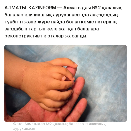
АЛМАТЫ. KAZINFORM — Алматыдағы № 2 қалалық
балалар клиникалық ауруханасында аяқ-қолдың
туабітті және жүре пайда болған кемістіктерінің
зардабын тартып келе жатқан балаларға
реконструктивтік оталар жасалды.
Фото: Алматыдағы №2 қалалық балалар клиникалық
ауруханасы