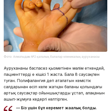
Фото: Алматыдағы №2 қалалық балалар клиникалық ауруханасы
Аурухананың баспасөз қызметінен мәлім еткендей,
пациенттердің ең кішісі 1 жаста. Бала 8 саусақпен
туған. Полифалангия деп аталатын кемістік
салдарынан өсіп келе жатқан баланың қолындағы
артық саусақтар ойыншықтарды ұстап, алақанын
ашып-жұмуға кедергі келтірген.
— Біз үшін бұл керемет жаңалық болды.