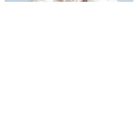
Фото: Pexels
Дәрігердің сөзінше, соңғы жылдары балалардың көзіне
түсетін салмақ айтарлықтай артқан.
Видеодан алынған скрин