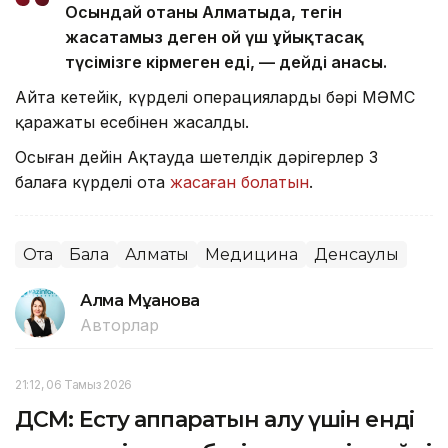
Осындай отаны Алматыда, тегін
жасатамыз деген ой үш ұйықтасақ
түсімізге кірмеген еді, — дейді анасы.
Айта кетейік, күрделі операциялардың бәрі МӘМС
қаражаты есебінен жасалды.
Осыған дейін Ақтауда шетелдік дәрігерлер 3
балаға күрделі ота
жасаған болатын
.
Ота
Бала
Алматы
Медицина
Денсаулық
Алма Мұқанова
Авторлар
21:12, 06 Тамыз 2026
ДСМ: Есту аппаратын алу үшін енді