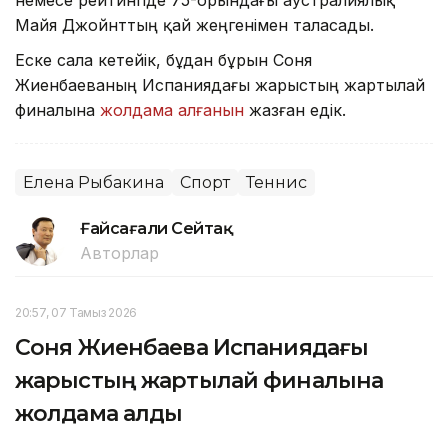
Майя Джойнттың қай жеңгенімен таласады.
Еске сала кетейік, бұдан бұрын Соня
Жиенбаеваның Испаниядағы жарыстың жартылай
финалына
жолдама алғанын
жазған едік.
Елена Рыбакина
Спорт
Теннис
Ғайсағали Сейтақ
Авторлар
20:57, 07 Тамыз 2026
Соня Жиенбаева Испаниядағы
жарыстың жартылай финалына
жолдама алды