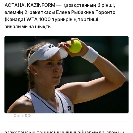
АСТАНА. KAZINFORM — Қазақстанның бірінші,
әлемнің 2-ракеткасы Елена Рыбакина Торонто
(Канада) WTA 1000 турнирінің төртінші
айналымына шықты.
Фото: ҚТФ
Қазақстандық теннисші үшінші айналымда әлемнің