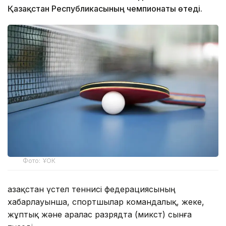
Қазақстан Республикасының чемпионаты өтеді.
Фото: ҰОК
Қазақстан үстел теннисі федерациясының
хабарлауынша, спортшылар командалық, жеке,
жұптық және аралас разрядта (микст) сынға