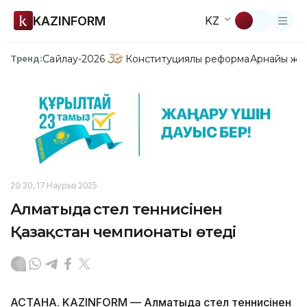
KAZINFORM
KZ
Сайлау-2026
Конституциялық реформа
Арнайы жо
Тренд:
20:30, 17 Наурыз 2025
Алматыда үстел теннисінен
Қазақстан чемпионаты өтеді
АСТАНА. KAZINFORM — Алматыда үстел теннисінен