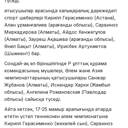
түседі.
Қатысушылар арасында халықаралық дәрежедегі
спорт шеберлері Кирилл Герасименко (Астана),
Алан Құрманғалиев (Қарағанды облысы), Сарвиноз
Миркадирова (Алматы), Айдос Кенжегұлов
(Алматы), Зауреш Ақашева (Қарағанды облысы),
Әнел Бақыт (Алматы), Ирисбек Артукметов
(Шымкент) бар.
Сондай-ақ ел біріншілігінде ҚР ұлттық құрама
командасының мүшелері, Әлем және Азия
чемпионаттарының қатысушылары Санжар
Жұбанов (Алматы), Искендер Харки (Жамбыл
облысы), Ангелина Романовская (Павлодар
облысы) сайысқа түседі.
Айта кетсек, 17-25 мамыр аралығында Қатарда
өтетін үстел теннисінен әлем чемпионатына
Кирилл Герасименко (жекелей сын), Сарвиноз