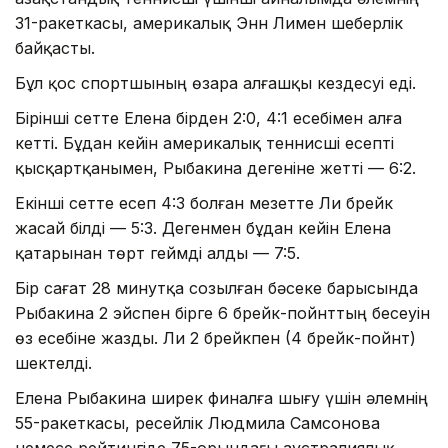
31-ракеткасы, америкалық Энн Лимен шеберлік
байқасты.
Бұл қос спортшының өзара алғашқы кездесуі еді.
Бірінші сетте Елена бірден 2:0, 4:1 есебімен алға
кетті. Бұдан кейін америкалық теннисші есепті
қысқартқанымен, Рыбакина дегеніне жетті — 6:2.
Екінші сетте есеп 4:3 болған мезетте Ли брейк
жасай білді — 5:3. Дегенмен бұдан кейін Елена
қатарынан төрт геймді алды — 7:5.
Бір сағат 28 минутқа созылған бәсеке барысында
Рыбакина 2 эйспен бірге 6 брейк-пойнттың бесеуін
өз есебіне жазды. Ли 2 брейкпен (4 брейк-пойнт)
шектелді.
Елена Рыбакина ширек финалға шығу үшін әлемнің
55-ракеткасы, ресейлік Людмила Самсонова
немесе рейтингіде 75-орындағы аустралиялық