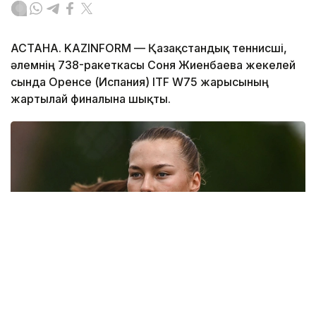
АСТАНА. KAZINFORM — Қазақстандық теннисші,
әлемнің 738-ракеткасы Соня Жиенбаева жекелей
сында Оренсе (Испания) ITF W75 жарысының
жартылай финалына шықты.
Фото: Қазақстан теннис федерациясы