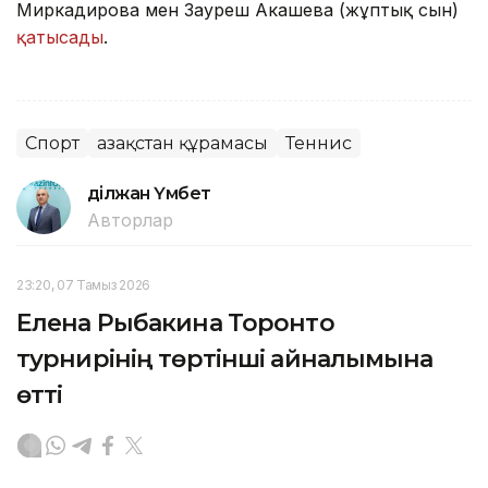
Миркадирова мен Зауреш Акашева (жұптық сын)
қатысады
.
Спорт
Қазақстан құрамасы
Теннис
Әділжан Үмбет
Авторлар
23:20, 07 Тамыз 2026
Елена Рыбакина Торонто
турнирінің төртінші айналымына
өтті