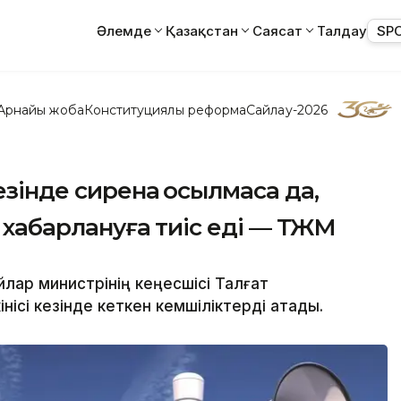
Әлемде
Қазақстан
Саясат
Талдау
SP
Арнайы жоба
Конституциялық реформа
Сайлау-2026
езінде сирена қосылмаса да,
і хабарлануға тиіс еді — ТЖМ
лар министрінің кеңесшісі Талғат
ісі кезінде кеткен кемшіліктерді атады.