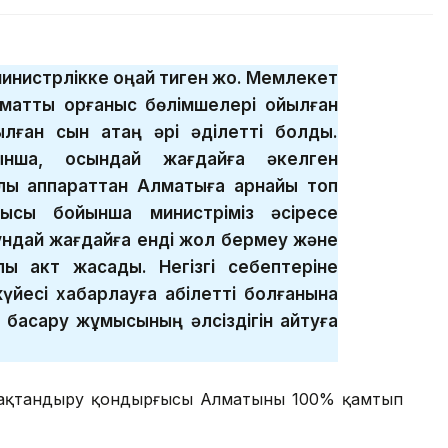
 министрлікке оңай тиген жоқ. Мемлекет
аттық қорғаныс бөлімшелері қойылған
ылған сын қатаң әрі әділетті болды.
ынша, осындай жағдайға әкелген
алық аппараттан Алматыға арнайы топ
дысы бойынша министріміз әсіресе
ұндай жағдайға енді жол бермеу және
лы акт жасады. Негізгі себептеріне
жүйесі хабарлауға қабілетті болғанына
басқару жұмысының әлсіздігін айтуға
 құлақтандыру қондырғысы Алматыны 100% қамтып