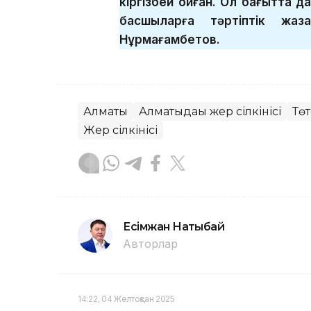
кіргізбей қойған. Ол бағытта д
басшыларға тәртіптік жа
Нұрмағамбетов.
Алматы
Алматыдағы жер сілкінісі
Төт
Жер сілкінісі
Есімжан Нақтыбай
Авторлар
14:22, 04 Желтоқсан 2025