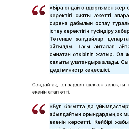
«Бірақ ондай қондырғымен жер с
керектігі сияқты қажетті ақпар
сирена дабылын қоспау туралы
істеу керектігін түсіндіру ха
Төтенше жағдайлар департа
айтылды. Тағы қайталап айт
сынақтан өткізіліп жатыр. Ол
халықты құлақтандыра алады. Сы
деді министр кеңесшісі.
Сондай-ақ, ол зардап шеккен халықты 
екенін атап өтті.
«Бұл бағытта да ұйымдастыр
қабылдайтын орындардың әкімш
екенін көрсетті. Кейбірі жабы