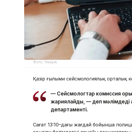
Фото: freepik
Қазір ғылыми сейсмологиялық орталық 
— Сейсмологтар комиссия қор
жариялайды, — деп мәлімдеді 
департаменті.
Сағат 13:10–дағы жағдай бойынша полиция
сөндіру бөлімдерінің арнайы техникалар