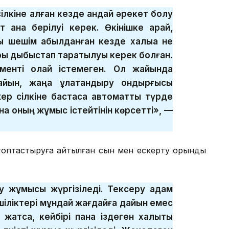
ілкіне қалған кезде қандай әрекет болу
ат қана берілуі керек. Өкінішке қарай,
 шешім қабылданған кезде халыққа не
бары дыбыстап таратылуы керек болған.
менті олай істемеген. Ол жайында
айын, жаңа құлақтандыру қондырғысы
 жер сілкіне бастаса автоматты түрде
нақ оның жұмыс істейтінін көрсетті», —
топтастыруға айтылған сын мен ескерту орынды
у жұмысы жүргізіледі. Тексеру адам
іліктері мұндай жағдайға дайын емес
қ жатса, кейбірі пана іздеген халықты