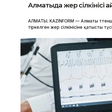
Алматыда жер сілкінісі қ
АЛМАТЫ. KAZINFORM — Алматы төтенше
тіркелген жер сілкінісіне қатысты түсі