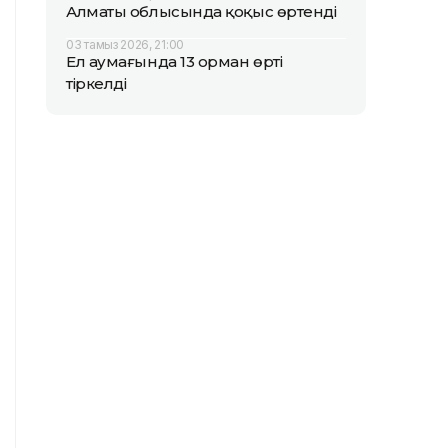
Алматы облысында қоқыс өртенді
03 тамыз 2026, 21:00
Ел аумағында 13 орман өрті
тіркелді