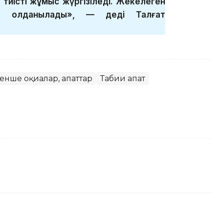
а тиісті жұмыс жүргізіледі. Жекелеген
за қолданылады», — деді Талғат
енше оқиғалар, апаттар
Табиғи апат