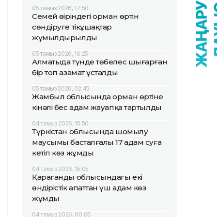
05 тамыз 2026, 17:50
Семей өңіріндегі орман өртін
сөндіруге тікұшақтар
жұмылдырылды
05 тамыз 2026, 16:25
Алматыда түнде төбелес шығарған
бір топ азамат ұсталды
05 тамыз 2026, 02:45
Жамбыл облысында орман өртіне
кінәлі бес адам жауапқа тартылды
04 тамыз 2026, 15:50
Түркістан облысында шомылу
маусымы басталғалы 17 адам суға
кетіп көз жұмды
04 тамыз 2026, 15:05
Қарағанды облысындағы екі
өндірістік апаттан үш адам көз
жұмды
04 тамыз 2026, 00:05