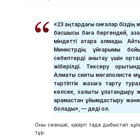
«23 қаңтардағы оқиғалар біздің
басшысы баға бергендей, азам
міндетті атқара алмады. Айт
Министрдің ұйғарымы бой
себептерді анықтау үшін орт
жіберілді. Тексеру қорытын
Алматы сияқты мегаполисте м
тәртіптік жазаға тарту тура
келсек, халықты құлақтандыру 
қарамастан ұйымдастыру және 
болады», — деді ол.
Оның сөзінше, қазіргі таңда дыбыстап
тұр.