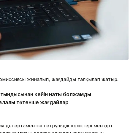
комиссиясы жиналып, жағдайды талқылап жатыр.
ытындысынан кейін нақты болжамды
қалалық төтенше жағдайлар
 департаментінің патрульдік көліктері мен өрт
ы қала аумағын аралап тексеру жұмыстарын