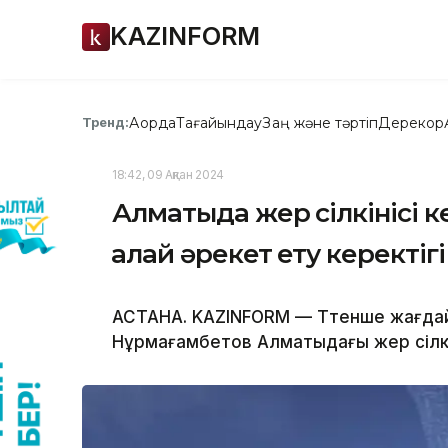
KAZINFORM
Ақорда
Тағайындау
Заң және тәртіп
Дерекқор
Тренд:
18:42, 09 Ақпан 2024
Алматыда жер сілкінісі к
қалай әрекет ету керектіг
АСТАНА. KAZINFORM — Төтенше жағдай
Нұрмағамбетов Алматыдағы жер сілкін