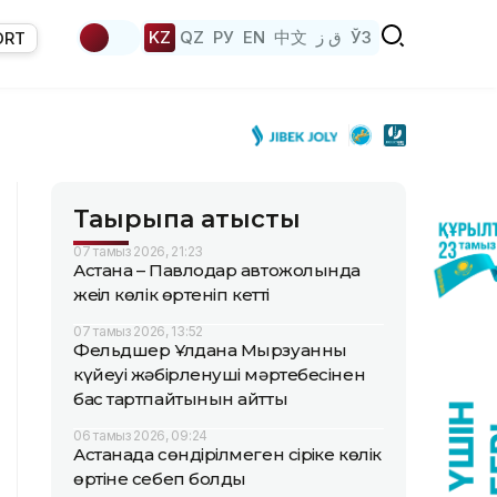
KZ
QZ
РУ
EN
中文
ق ز
ЎЗ
ORT
Тақырыпқа қатысты
07 тамыз 2026, 21:23
Астана – Павлодар автожолында
жеңіл көлік өртеніп кетті
07 тамыз 2026, 13:52
Фельдшер Ұлдана Мырзуанның
күйеуі жәбірленуші мәртебесінен
бас тартпайтынын айтты
06 тамыз 2026, 09:24
Астанада сөндірілмеген сіріңке көлік
өртіне себеп болды