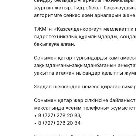
жүргізіп жатыр. Гидробекет бақылаушы
алгоритмге сәйкес өзен арналарын және
ТЖМ-нің «Қазселденқорғау» мемлекеттік 
гидротехникалық құрылымдардың, сондай
бақылауға алған.
Сонымен қатар тұрғындарды қамтамасыз
зақымданғаны-зақымданбағанын анықтау ү
уақытта аталған нысандар қалыпты жұмы
Зардап шеккендер немесе қираған ғимар
Сонымен қатар жер сілкінісіне байланыс
мақсатында «сенім телефоны» жұмыс іст
• 8 (727) 278 20 83;
• 8 (727) 278 20 84.