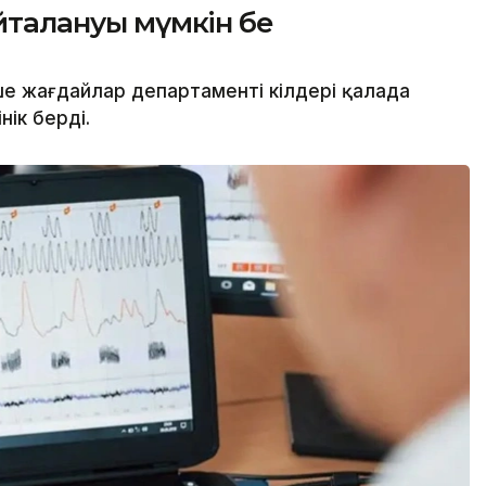
айталануы мүмкін бе
 жағдайлар департаменті өкілдері қалада
нік берді.