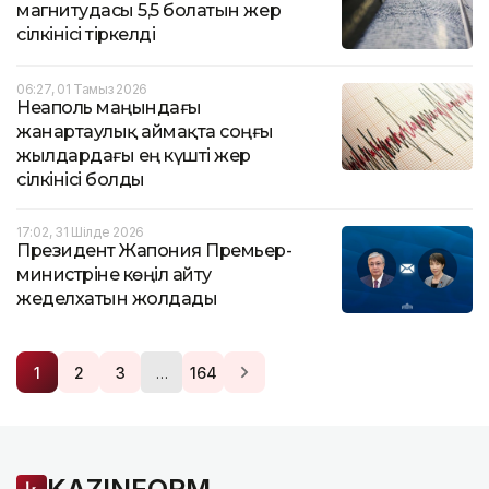
магнитудасы 5,5 болатын жер
сілкінісі тіркелді
06:27, 01 Тамыз 2026
Неаполь маңындағы
жанартаулық аймақта соңғы
жылдардағы ең күшті жер
сілкінісі болды
17:02, 31 Шілде 2026
Президент Жапония Премьер-
министріне көңіл айту
жеделхатын жолдады
…
1
2
3
164