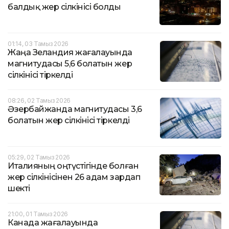
балдық жер сілкінісі болды
01:14, 03 Тамыз 2026
Жаңа Зеландия жағалауында
магнитудасы 5,6 болатын жер
сілкінісі тіркелді
08:26, 02 Тамыз 2026
Әзербайжанда магнитудасы 3,6
болатын жер сілкінісі тіркелді
05:29, 02 Тамыз 2026
Италияның оңтүстігінде болған
жер сілкінісінен 26 адам зардап
шекті
21:00, 01 Тамыз 2026
Канада жағалауында