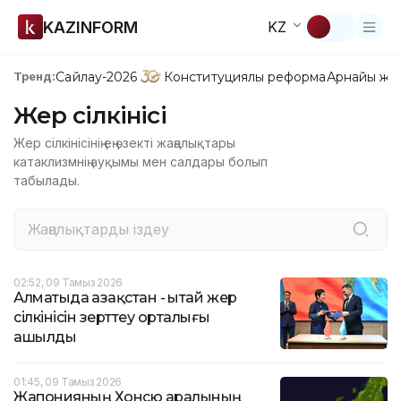
KAZINFORM
KZ
Сайлау-2026
Конституциялық реформа
Арнайы жо
Тренд:
Жер сілкінісі
Жер сілкінісінің ең өзекті жаңалықтары
катаклизмнің ауқымы мен салдары болып
табылады.
02:52, 09 Тамыз 2026
Алматыда Қазақстан - Қытай жер
сілкінісін зерттеу орталығы
ашылды
01:45, 09 Тамыз 2026
Жапонияның Хонсю аралының