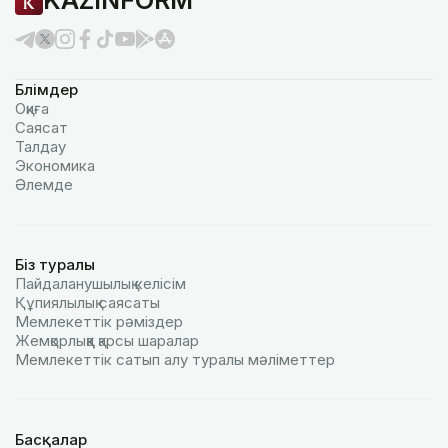
KAZINFORM
Бөлімдер
Оқиға
Саясат
Талдау
Экономика
Әлемде
Біз туралы
Пайдаланушылық келiciм
Құпиялылық саясаты
Мемлекеттік рәміздер
Жемқорлыққа қарсы шаралар
Мемлекеттік сатып алу туралы мәлiметтер
Басқалар