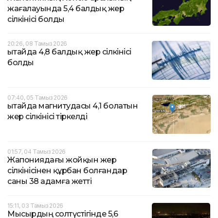
жағалауында 5,4 балдық жер
сілкінісі болды
20:26, 08 Тамыз 2026
Қытайда 4,8 балдық жер сілкінісі
болды
07:40, 05 Тамыз 2026
Қытайда магнитудасы 4,1 болатын
жер сілкінісі тіркелді
01:57, 04 Тамыз 2026
Жапониядағы жойқын жер
сілкінісінен құрбан болғандар
саны 38 адамға жетті
15:11, 03 Тамыз 2026
Мысырдың солтүстігінде 5,6