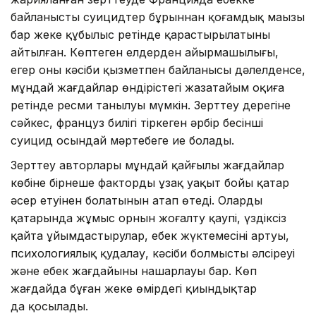
байланысты суицидтер бұрыннан қоғамдық маңызы
бар жеке құбылыс ретінде қарастырылатыны
айтылған. Көптеген елдерден айырмашылығы,
егер оның кәсіби қызметпен байланысы дәлелденсе,
мұндай жағдайлар өндірістегі жазатайым оқиға
ретінде ресми танылуы мүмкін. Зерттеу дерегіне
сәйкес, француз билігі тіркеген әрбір бесінші
суицид осындай мәртебеге ие болады.
Зерттеу авторлары мұндай қайғылы жағдайлар
көбіне бірнеше фактордың ұзақ уақыт бойы қатар
әсер етуінен болатынын атап өтеді. Олардың
қатарында жұмыс орнын жоғалту қаупі, үздіксіз
қайта ұйымдастырулар, еңбек жүктемесінің артуы,
психологиялық қудалау, кәсіби болмыстың әлсіреуі
және еңбек жағдайының нашарлауы бар. Көп
жағдайда бұған жеке өмірдегі қиындықтар
да қосылады.