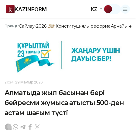
KAZINFORM
KZ
Сайлау-2026
Конституциялық реформа
Арнайы жо
Тренд:
21:34, 29 Мамыр 2026
Алматыда жыл басынан бері
бейресми жұмысқа қатысты 500-ден
астам шағым түсті