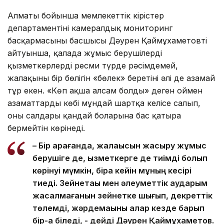
Алматы бойынша мемлекеттік кірістер
департаментінің камералдық мониторинг
басқармасының басшысы Дәурен Қаймұхаметовтің
айтуынша, қалада жұмыс берушілердің
қызметкерлерді ресми түрде рәсімдемей,
жалақының бір бөлігін «бөлек» беретіні әлі де азамай
тұр екен. «Көп ақша алсам болды» деген оймен
азаматтардың көбі мұндай шартқа келісе салып,
оның салдары қандай боларына бас қатыра
бермейтін көрінеді.
– Бір қарағанда, жалақысын жасыру жұмыс
берушіге де, қызметкерге де тиімді болып
көрінуі мүмкін, бірақ кейін мұның кесірі
тиеді. Зейнетақы мен әлеуметтік аударым
жасалмағанын зейнетке шығып, декреттік
төлемді, жәрдемақыны алар кезде барып
бір-ақ біледі, - дейді Дәурен Қаймұхаметов.