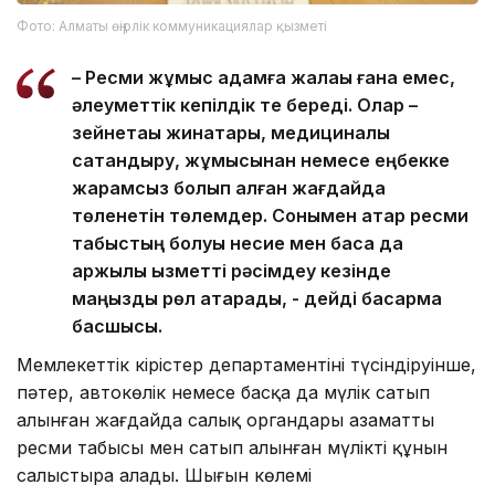
Фото: Алматы өңірлік коммуникациялар қызметі
– Ресми жұмыс адамға жалақы ғана емес,
әлеуметтік кепілдік те береді. Олар –
зейнетақы жинақтары, медициналық
сақтандыру, жұмысынан немесе еңбекке
жарамсыз болып қалған жағдайда
төленетін төлемдер. Сонымен қатар ресми
табыстың болуы несие мен басқа да
қаржылық қызметті рәсімдеу кезінде
маңызды рөл атқарады, - дейді басқарма
басшысы.
Мемлекеттік кірістер департаментінің түсіндіруінше,
пәтер, автокөлік немесе басқа да мүлік сатып
алынған жағдайда салық органдары азаматтың
ресми табысы мен сатып алынған мүліктің құнын
салыстыра алады. Шығын көлемі