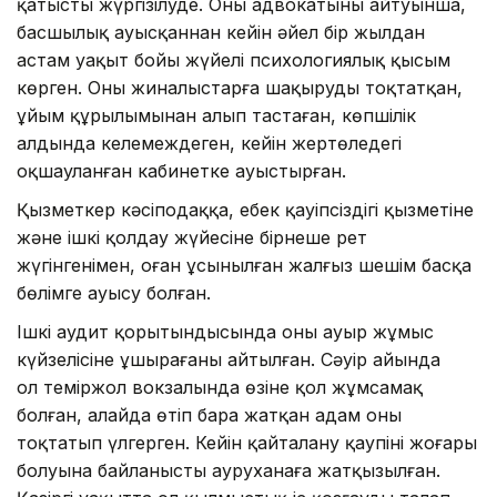
қатысты жүргізілуде. Оның адвокатының айтуынша,
басшылық ауысқаннан кейін әйел бір жылдан
астам уақыт бойы жүйелі психологиялық қысым
көрген. Оны жиналыстарға шақыруды тоқтатқан,
ұйым құрылымынан алып тастаған, көпшілік
алдында келемеждеген, кейін жертөледегі
оқшауланған кабинетке ауыстырған.
Қызметкер кәсіподаққа, еңбек қауіпсіздігі қызметіне
және ішкі қолдау жүйесіне бірнеше рет
жүгінгенімен, оған ұсынылған жалғыз шешім басқа
бөлімге ауысу болған.
Ішкі аудит қорытындысында оның ауыр жұмыс
күйзелісіне ұшырағаны айтылған. Сәуір айында
ол теміржол вокзалында өзіне қол жұмсамақ
болған, алайда өтіп бара жатқан адам оны
тоқтатып үлгерген. Кейін қайталану қаупінің жоғары
болуына байланысты ауруханаға жатқызылған.