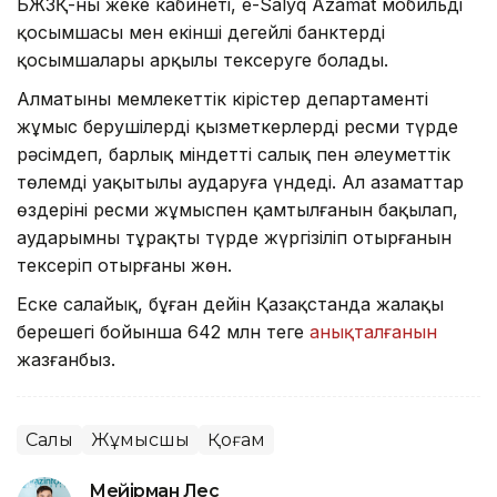
БЖЗҚ-ның жеке кабинеті, e-Salyq Azamat мобильді
қосымшасы мен екінші деңгейлі банктердің
қосымшалары арқылы тексеруге болады.
Алматының мемлекеттік кірістер департаменті
жұмыс берушілерді қызметкерлерді ресми түрде
рәсімдеп, барлық міндетті салық пен әлеуметтік
төлемді уақытылы аударуға үндеді. Ал азаматтар
өздерінің ресми жұмыспен қамтылғанын бақылап,
аударымның тұрақты түрде жүргізіліп отырғанын
тексеріп отырғаны жөн.
Еске салайық, бұған дейін Қазақстанда жалақы
берешегі бойынша 642 млн теңге
анықталғанын
жазғанбыз.
Салық
Жұмысшы
Қоғам
Мейірман Лес