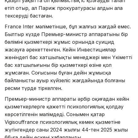
Қазіргі уақытта ол қылмыстық іс қозғауды талап
етіп отыр, ал Париж прокуратурасы алдын ала
тексеруді бастаған.
France Inter мәліметінше, бұл жалғыз жағдай емес.
Былтыр күзде Премьер-министр аппаратының бір
бөлімінің қызметкері жұмыс орнында суицид
жасауға әрекеттенген. Кейін Инвестициялар
жөніндегі бас хатшылықтың менеджері мен Үкіметтің
бас хатшылығының бір қызметкері өзіне қол
жұмсаған. Соңғысының бұған дейін жұмысқа
байланысты ауыр күйзеліс жағдайында болғаны
ресми түрде тіркелген.
Премьер-министр аппараты әрбір оқиғадан кейін
қызметкерлерге қажетті психологиялық қолдау
көрсетілгенін мәлімдеді. Сонымен қатар
Vigisouffrance психологиялық көмек қызметіне
жүгінгендер саны 2024 жылғы 44-тен 2025 жылы
66-ға дейін өскені хабарланды.