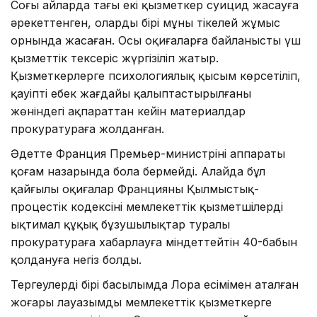
Соңғы айларда тағы екі қызметкер суицид жасауға
әрекеттенген, олардың бірі мұны тікелей жұмыс
орнында жасаған. Осы оқиғаларға байланысты үш
қызметтік тексеріс жүргізіліп жатыр.
Қызметкерлерге психологиялық қысым көрсетіліп,
қауіпті еңбек жағдайы қалыптастырылғаны
жөніндегі ақпараттан кейін материалдар
прокуратураға жолданған.
Әдетте Франция Премьер-министрінің аппараты
қоғам назарында бола бермейді. Алайда бұл
қайғылы оқиғалар Францияның Қылмыстық-
процестік кодексінің мемлекеттік қызметшілерді
ықтимал құқық бұзушылықтар туралы
прокуратураға хабарлауға міндеттейтін 40-бабын
қолдануға негіз болды.
Тергеулердің бірі басылымда Лора есімімен аталған
жоғары лауазымды мемлекеттік қызметкерге