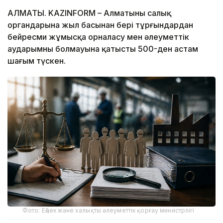
АЛМАТЫ. KAZINFORM – Алматының салық
органдарына жыл басынан бері тұрғындардан
бейресми жұмысқа орналасу мен әлеуметтік
аударымның болмауына қатысты 500-ден астам
шағым түскен.
Фото: Еңбек және халықты әлеуметтік қорғау министрлігі