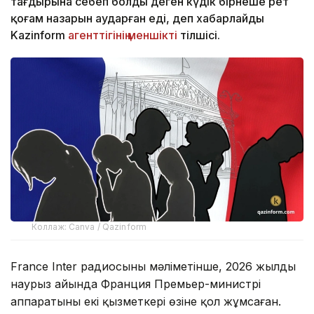
тағдырына себеп болды деген күдік бірнеше рет
қоғам назарын аударған еді, деп хабарлайды
Kazinform
агенттігінің меншікті
тілшісі.
Коллаж: Canva / Qazinform
France Inter радиосының мәліметінше, 2026 жылдың
наурыз айында Франция Премьер-министрі
аппаратының екі қызметкері өзіне қол жұмсаған.