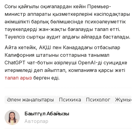
Соңғы қайғылы оқиғалардан кейін Премьер-
министр аппараты қызметкерлерінің кәсіподақтары
әкімшіліктің барлық бөлімшесінде психоәлеуметтік
тәуекелдерді жан-жақты бағалауды талап етті.
Тәуелсіз сыртқы аудит алдағы айларда басталады.
Айта кетейік, АҚШ пен Канададағы отбасылар
Калифорния штатының соттарына танымал
ChatGPT чат-ботын әзірлеуші OpenAI-ді суицидке
итермеледі деп айыптап, компанияға қарсы жеті
талап арыз
берген еді.
Әлем жаңалықтары
Психика
Психолог
Жұмыс
Бақытгүл Абайқызы
Авторлар