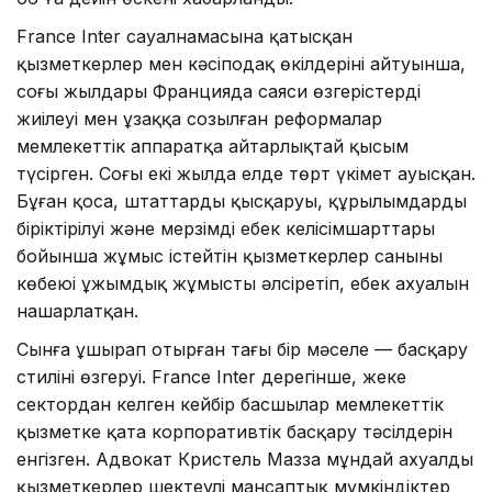
France Inter сауалнамасына қатысқан
қызметкерлер мен кәсіподақ өкілдерінің айтуынша,
соңғы жылдары Францияда саяси өзгерістердің
жиілеуі мен ұзаққа созылған реформалар
мемлекеттік аппаратқа айтарлықтай қысым
түсірген. Соңғы екі жылда елде төрт үкімет ауысқан.
Бұған қоса, штаттардың қысқаруы, құрылымдардың
біріктірілуі және мерзімді еңбек келісімшарттары
бойынша жұмыс істейтін қызметкерлер санының
көбеюі ұжымдық жұмысты әлсіретіп, еңбек ахуалын
нашарлатқан.
Сынға ұшырап отырған тағы бір мәселе — басқару
стилінің өзгеруі. France Inter дерегінше, жеке
сектордан келген кейбір басшылар мемлекеттік
қызметке қатаң корпоративтік басқару тәсілдерін
енгізген. Адвокат Кристель Мазза мұндай ахуалды
қызметкерлер шектеулі мансаптық мүмкіндіктер