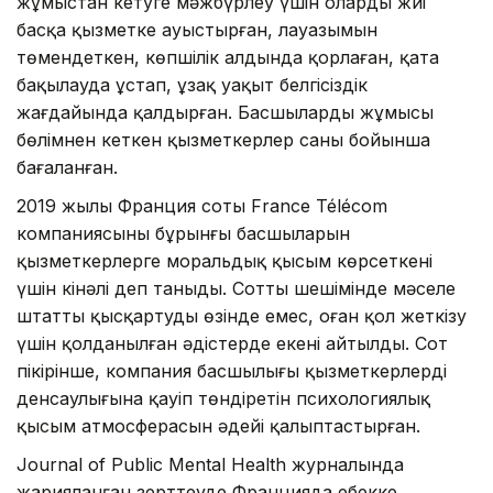
жұмыстан кетуге мәжбүрлеу үшін оларды жиі
басқа қызметке ауыстырған, лауазымын
төмендеткен, көпшілік алдында қорлаған, қатаң
бақылауда ұстап, ұзақ уақыт белгісіздік
жағдайында қалдырған. Басшылардың жұмысы
бөлімнен кеткен қызметкерлер саны бойынша
бағаланған.
2019 жылы Франция соты France Télécom
компаниясының бұрынғы басшыларын
қызметкерлерге моральдық қысым көрсеткені
үшін кінәлі деп таныды. Соттың шешімінде мәселе
штатты қысқартудың өзінде емес, оған қол жеткізу
үшін қолданылған әдістерде екені айтылды. Сот
пікірінше, компания басшылығы қызметкерлердің
денсаулығына қауіп төндіретін психологиялық
қысым атмосферасын әдейі қалыптастырған.
Journal of Public Mental Health журналында
жарияланған зерттеуде Францияда еңбекке