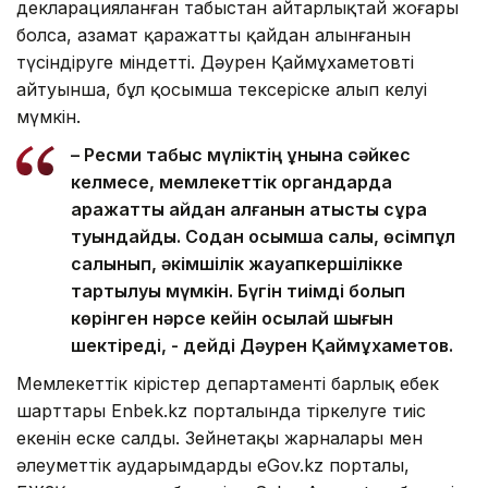
декларацияланған табыстан айтарлықтай жоғары
болса, азамат қаражаттың қайдан алынғанын
түсіндіруге міндетті. Дәурен Қаймұхаметовтің
айтуынша, бұл қосымша тексеріске алып келуі
мүмкін.
– Ресми табыс мүліктің құнына сәйкес
келмесе, мемлекеттік органдарда
қаражатты қайдан алғанын қатысты сұрақ
туындайды. Содан қосымша салық, өсімпұл
салынып, әкімшілік жауапкершілікке
тартылуы мүмкін. Бүгін тиімді болып
көрінген нәрсе кейін осылай шығын
шектіреді, - дейді Дәурен Қаймұхаметов.
Мемлекеттік кірістер департаменті барлық еңбек
шарттары Enbek.kz порталында тіркелуге тиіс
екенін еске салды. Зейнетақы жарналары мен
әлеуметтік аударымдарды eGov.kz порталы,