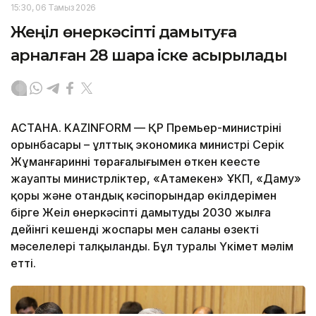
15:30, 06 Тамыз 2026
Жеңіл өнеркәсіпті дамытуға
арналған 28 шара іске асырылады
АСТАНА. KAZINFORM — ҚР Премьер-министрінің
орынбасары – ұлттық экономика министрі Серік
Жұманғариннің төрағалығымен өткен кеңесте
жауапты министрліктер, «Атамекен» ҰКП, «Даму»
қоры және отандық кәсіпорындар өкілдерімен
бірге Жеңіл өнеркәсіпті дамытудың 2030 жылға
дейінгі кешенді жоспары мен саланың өзекті
мәселелері талқыланды. Бұл туралы Үкімет мәлім
етті.