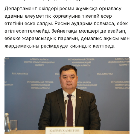
Департамент өкілдері ресми жұмысқа орналасу
адамның әлеуметтік қорғалуына тікелей әсер
ететінін еске салды. Ресми аударым болмаса, еңбек
өтілі есептелмейді. Зейнетақы мөлшері де азайып,
еңбекке жарамсыздық парағын, демалыс ақысы мен
жәрдемақыны рәсімдеуде қиындық келтіреді.