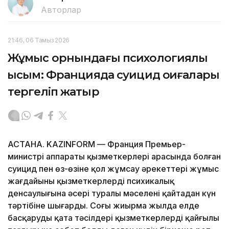
Авторлар
21:46, 06 Тамыз 2026
Жұмыс орнындағы психологиялық
қысым: Францияда суицид оқиғалары
тергеліп жатыр
АСТАНА. KAZINFORM — Франция Премьер-
министрі аппараты қызметкерлері арасында болған
суицид пен өз-өзіне қол жұмсау әрекеттері жұмыс
жағдайының қызметкерлердің психикалық
денсаулығына әсері туралы мәселені қайтадан күн
тәртібіне шығарды. Соңғы жиырма жылда елде
басқарудың қатаң тәсілдері қызметкерлердің қайғылы