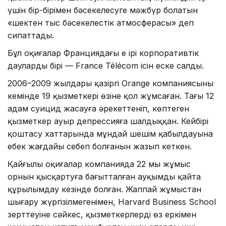
үшін бір-бірімен бәсекелесуге мәжбүр болатын
«шектен тыс бәсекелестік атмосферасы» деп
сипаттады.
Бұл оқиғалар Франциядағы ең ірі корпоративтік
даулардың бірі — France Télécom ісін еске салды.
2006–2009 жылдары қазіргі Orange компаниясының
кемінде 19 қызметкері өзіне қол жұмсаған. Тағы 12
адам суицид жасауға әрекеттеніп, көптеген
қызметкер ауыр депрессияға шалдыққан. Кейбірі
қоштасу хаттарында мұндай шешім қабылдауына
еңбек жағдайы себеп болғанын жазып кеткен.
Қайғылы оқиғалар компанияда 22 мың жұмыс
орнын қысқартуға бағытталған ауқымды қайта
құрылымдау кезінде болған. Жаппай жұмыстан
шығару жүргізілмегенімен, Harvard Business School
зерттеуіне сәйкес, қызметкерлерді өз еркімен