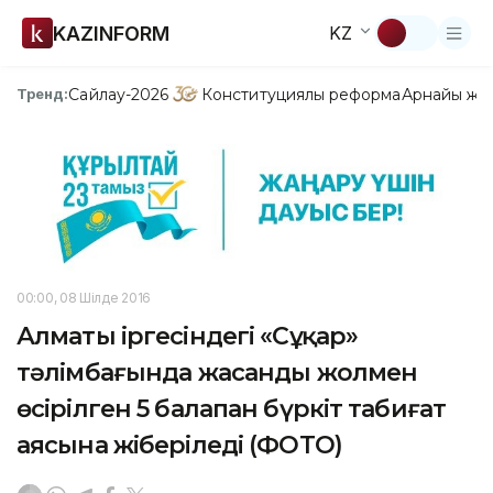
KAZINFORM
KZ
Сайлау-2026
Конституциялық реформа
Арнайы жо
Тренд:
00:00, 08 Шілде 2016
Алматы іргесіндегі «Сұңқар»
тәлімбағында жасанды жолмен
өсірілген 5 балапан бүркіт табиғат
аясына жіберіледі (ФОТО)