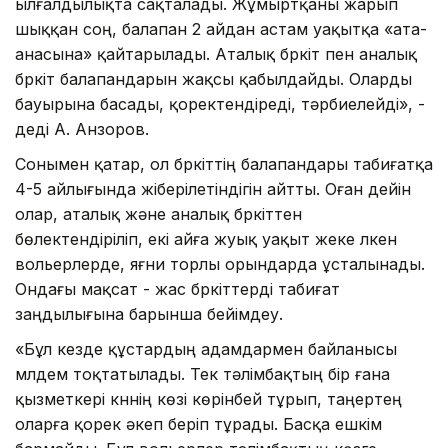
ылғалдылықта сақталады. Жұмыртқаны жарып
шыққан соң, балапан 2 айдан астам уақытқа «ата-
анасына» қайтарылады. Аталық бүркіт пен аналық
бүркіт балапандарын жақсы қабылдайды. Оларды
бауырына басады, қоректендіреді, тәрбиелейді», -
деді А. Анзоров.
Сонымен қатар, ол бүркіттің балапандары табиғатқа
4-5 айлығында жіберілетіндігін айтты. Оған дейін
олар, аталық және аналық бүркіттен
бөлектендіріліп, екі айға жуық уақыт жеке үлкен
вольерлерде, яғни торлы орындарда ұсталынады.
Ондағы мақсат - жас бүркіттерді табиғат
заңдылығына барынша бейімдеу.
«Бұл кезде құстардың адамдармен байланысы
мүлдем тоқтатылады. Тек тәлімбақтың бір ғана
қызметкері күннің көзі көрінбей тұрып, таңертең
оларға қорек әкеп беріп тұрады. Басқа ешкім