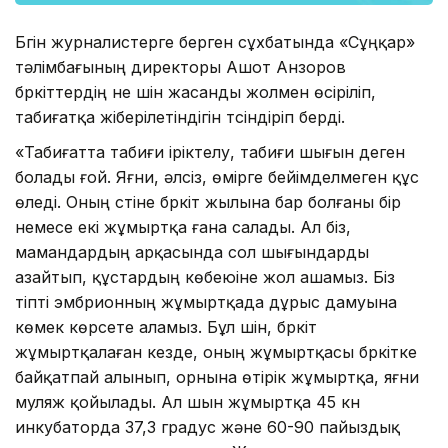
Бүгін журналистерге берген сұхбатында «Сұңқар»
тәлімбағының директоры Ашот Анзоров
бүркіттердің не үшін жасанды жолмен өсіріліп,
табиғатқа жіберілетіндігін түсіндіріп берді.
«Табиғатта табиғи іріктелу, табиғи шығын деген
болады ғой. Яғни, әлсіз, өмірге бейімделмеген құс
өледі. Оның үстіне бүркіт жылына бар болғаны бір
немесе екі жұмыртқа ғана салады. Ал біз,
мамандардың арқасында сол шығындарды
азайтып, құстардың көбеюіне жол ашамыз. Біз
тіпті эмбрионның жұмыртқада дұрыс дамуына
көмек көрсете аламыз. Бұл үшін, бүркіт
жұмыртқалаған кезде, оның жұмыртқасы бүркітке
байқатпай алынып, орнына өтірік жұмыртқа, яғни
муляж қойылады. Ал шын жұмыртқа 45 күн
инкубаторда 37,3 градус және 60-90 пайыздық