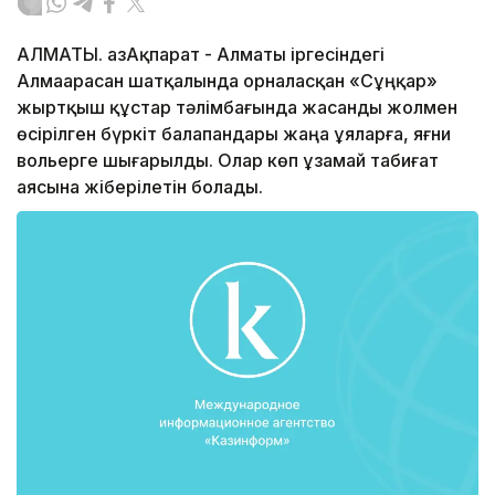
АЛМАТЫ. ҚазАқпарат - Алматы іргесіндегі
Алмаарасан шатқалында орналасқан «Сұңқар»
жыртқыш құстар тәлімбағында жасанды жолмен
өсірілген бүркіт балапандары жаңа ұяларға, яғни
вольерге шығарылды. Олар көп ұзамай табиғат
аясына жіберілетін болады.