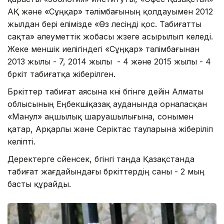
АҚ және «Сұңқар» тәлімбағының қолдауымен 2012
жылдан бері елімізде «Өз үлесіңді қос. Табиғатты
сақта» әлеуметтік жобасы жүзеге асырылып келеді.
Жеке меншік иелігіндегі «Сұңқар» тәлімбағынан
2013 жылы - 7, 2014 жылы - 4 және 2015 жылы - 4
бүркіт табиғатқа жіберілген.
Бүркіттер табиғат аясына күні бүгінге дейін Алматы
облысының Еңбекшіқазақ ауданында орналасқан
«Манул» аңшылық шаруашылығына, сонымен
қатар, Арқарлы және Серіктас тауларына жіберіліп
келіпті.
Деректерге сүйенсек, бүгінгі таңда Қазақстанда
табиғат жағдайындағы бүркіттердің саны - 2 мың
басты құрайды.