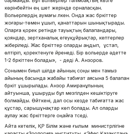
бармайды. Бұл вольерлер тәлімбақтың көзге
көрінбейтін ең шет жерінде орналасқан.
Вольерлердің аумағы үлкен. Онда жас бүркіттер
жоғары-төмен ұшып, қанаттарын шынықтырады.
Оларға қорек ретінде тауықтың балапандары,
қояндар, зертханалық егеуқұйрықтар, кептерлер
жіберіледі. Жас бүркіттер оларды аңдып, ұстап,
өлтіріп, қоректенуге үйренеді. Бір вольерде әдетте
1-2 бүркіттен болады», - деді А. Анзоров.
Сонымен биыл шілде айының соңы мен тамыз
айының басында жабайы табиғат аясына 5 балапан
бүркіт ұшырылады. Анзор Амиранұлының
айтуынша, ұшыруды бұл мезгілден кешіктіруге
болмайды. Өйткені, дәл осы кезде табиғатта жас
құстар, сарышұнақтар көп болады. Ал оларды
аулау жас бүркіттерге оңайға түседі.
Айта кетелік, ҚР Білім және ғылым министрлігіне
қарасты «Зоология» институты, «Эфес Қазақстан»