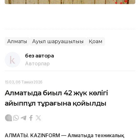
Алматы
Ауыл шаруашылығы
Қоғам
без автора
Авторлар
15:03, 06 Тамыз 2026
Алматыда биыл 42 жүк көлігі
айыппұл тұрағына қойылды
АЛМАТЫ. KAZINFORM — Алматыда техникалық