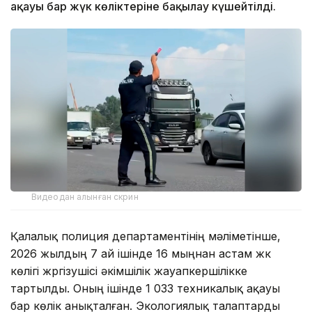
ақауы бар жүк көліктеріне бақылау күшейтілді.
Видеодан алынған скрин
Қалалық полиция департаментінің мәліметінше,
2026 жылдың 7 ай ішінде 16 мыңнан астам жүк
көлігі жүргізушісі әкімшілік жауапкершілікке
тартылды. Оның ішінде 1 033 техникалық ақауы
бар көлік анықталған. Экологиялық талаптарды