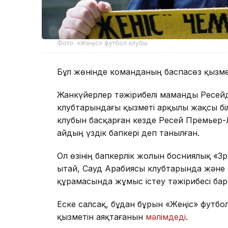
Фото: «Жеңіс» футбол клубы
Бұл жөнінде команданың баспасөз қызмет
Жанкүйерлер тәжірибелі маманды Ресейд
клубтарындағы қызметі арқылы жақсы бі
клубын басқарған кезде Ресей Премьер-Л
айдың үздік бапкері деп танылған.
Ол өзінің бапкерлік жолын босниялық «З
Қытай, Сауд Арабиясы клубтарында және
құрамасында жұмыс істеу тәжірибесі бар
Еске салсақ, бұдан бұрын «Жеңіс» футбол
қызметін аяқтағанын
мәлімдеді
.