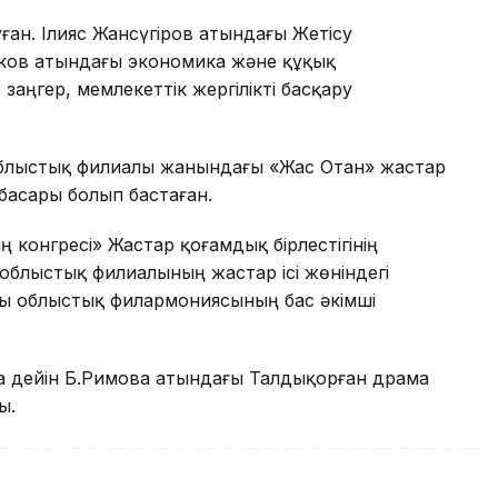
ан. Ілияс Жансүгіров атындағы Жетісу
еков атындағы экономика және құқық
аңгер, мемлекеттік жергілікті басқару
блыстық филиалы жанындағы «Жас Отан» жастар
асары болып бастаған.
конгресі» Жастар қоғамдық бірлестігінің
облыстық филиалының жастар ісі жөніндегі
ты облыстық филармониясының бас әкімші
а дейін Б.Римова атындағы Талдықорған драма
ы.