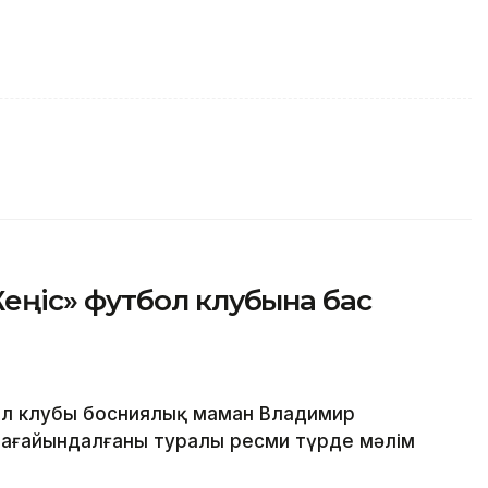
ңіс» футбол клубына бас
ол клубы босниялық маман Владимир
тағайындалғаны туралы ресми түрде мәлім