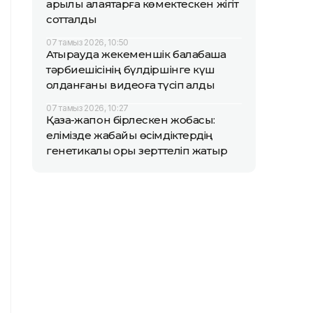
арқылы алаяқтарға көмектескен жігіт
сотталды
07 тамыз 2026, 10:50
Атырауда жекеменшік балабақша
тәрбиешісінің бүлдіршінге күш
қолданғаны видеоға түсіп қалды
07 тамыз 2026, 10:27
Қазақ-жапон бірлескен жобасы:
елімізде жабайы өсімдіктердің
генетикалық қоры зерттеліп жатыр