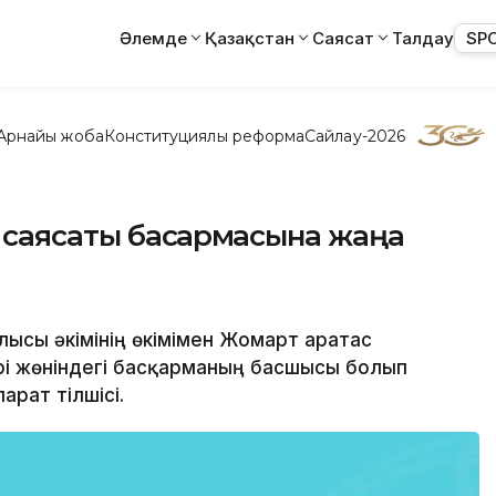
Әлемде
Қазақстан
Саясат
Талдау
SP
Арнайы жоба
Конституциялық реформа
Сайлау-2026
саясаты басқармасына жаңа
ысы әкімінің өкімімен Жомарт Қаратас
і жөніндегі басқарманың басшысы болып
рат тілшісі.