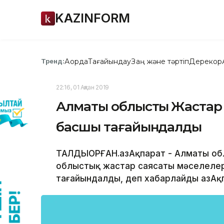
KAZINFORM
Ақорда
Тағайындау
Заң және тәртіп
Дерекқор
Тренд:
22:16, 01 Ақпан 2019
Алматы облыстық Жастар 
басшы тағайындалды
ТАЛДЫҚОРҒАН.ҚазАқпарат - Алматы обл
облыстық жастар саясаты мәселелер
тағайындалды, деп хабарлайды ҚазАқпа