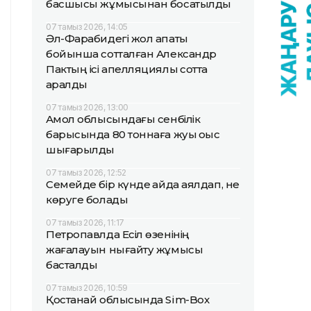
басшысы жұмысынан босатылды
07 тамыз 2026, 14:05
Әл-Фарабидегі жол апаты
бойынша сотталған Александр
Пактың ісі апелляциялық сотта
қаралды
07 тамыз 2026, 13:00
Ақмол облысындағы сенбілік
барысында 80 тоннаға жуық қоқыс
шығарылды
07 тамыз 2026, 12:52
Семейде бір күнде қайда аялдап, не
көруге болады
07 тамыз 2026, 11:17
Петропавлда Есіл өзенінің
жағалауын нығайту жұмысы
басталды
07 тамыз 2026, 10:59
Қостанай облысында Sim-Box