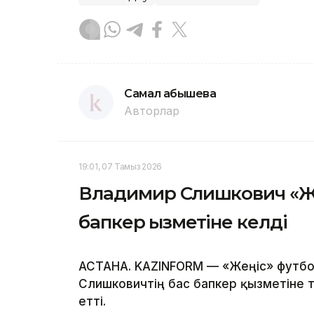
Самал Қабышева
Авторлар
19:01, 07 Тамыз 2026
Владимир Слишкович «Же
бапкер қызметіне келді
АСТАНА. KAZINFORM — «Жеңіс» футб
Слишковичтің бас бапкер қызметіне 
етті.