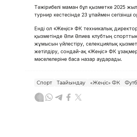
Тәжірибелі маман бұл қызметке 2025 жылд
турнир кестесінде 23 ұпаймен сегізінші о
Енді ол «Жеңіс» ФК техникалық директо
қызметінде Әли Әлиев клубтың спорттық
жұмысын үйлестіру, селекциялық қызме
жетілдіру, сондай-ақ «Жеңіс» ФК ұзақме
мәселелеріне баса назар аударады.
Спорт
Тағайындау
«Жеңіс» ФК
Фут
Ақбота Тұрсынбек
Авторлар