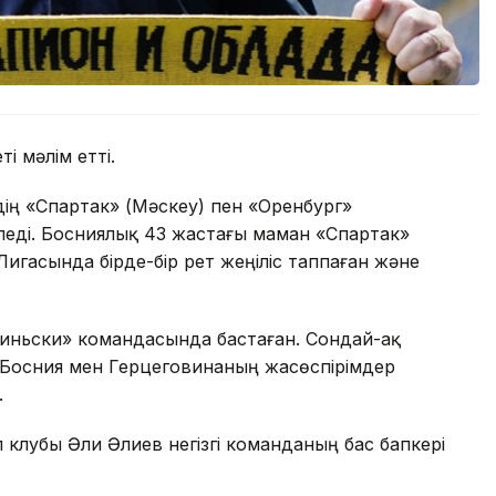
і мәлім етті.
ің «Спартак» (Мәскеу) пен «Оренбург»
леді. Босниялық 43 жастағы маман «Спартак»
игасында бірде-бір рет жеңіліс таппаған және
риньски» командасында бастаған. Сондай-ақ
 Босния мен Герцеговинаның жасөспірімдер
.
 клубы Әли Әлиев негізгі команданың бас бапкері