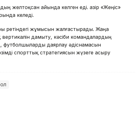
ың желтоқсан айында келген еді. Қазір «Жеңіс»
рында келеді.
ры ретіндегі жұмысын жалғастырады. Жаңа
 вертикалін дамыту, кәсіби командалардың
т, футболшыларды даярлау әдіснамасын
рзімді спорттық стратегиясын жүзеге асыру
бол