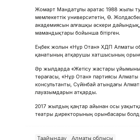
Жомарт Мандатұлы Қаратас 1988 жылы туғ
мемлекеттік университетін, Ө. Жолдасб
академиясын алғашқы әскери дайындық, з
мамандықтары бойынша бітірген.
Еңбек жолын «Нұр Отан» ХДП Алматы о
қанатының атқарушы хатшысының орынб
Әр жылдарда «Жетісу жастары ұйымының 
төрағасы, «Нұр Отан» партиясы Алматы 
консультанты, Сүйінбай атындағы Алма
лауазымдарын атқарды.
2017 жылдың қаңтар айынан осы уақытқ
театры директорының орынбасары болд
Тағайындау
Алматы облысы