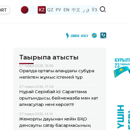
KZ
QZ
РУ
EN
中文
ق ز
ЎЗ
ORT
Тақырыпқа қатысты
07 тамыз 2026, 19:56
Оралда орталық алаңдағы субұрқақ
неліктен жұмыс істемей тұр
07 тамыз 2026, 17:04
Нұрай Серікбай ісі: Сараптама
қорытындысы, бейнежазба мен хат
алмасулар нені көрсетті
07 тамыз 2026, 14:14
Жемқорлық дауынан кейін БҚО
денсаулық сақтау басқармасының