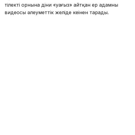
тілектің орнына діни «уағыз» айтқан ер адамның
видеосы әлеуметтік желіде кеңінен тарады.
Бейнежазбада ол тойларда арақтың қойылмай
жүргенін құптайтынын айтып, ендігі кезекте
музыкадан бас тарту керектігін жеткізген. Сондай-
ақ ерлер мен әйелдердің бірге отыруын шариғатқа
қайшы деп бағалап, мұсылмандардың діни
талаптарды қатаң ұстануы қажет екенін
айтқан.
Ішкі істер министрлігі бұл видеоға қатысты ресми
мәлімдеме жасады.
– Әлеуметтік желілерге жүргізілген
мониторинг барысында Түркістан
облысының 66 жастағы тұрғынының діни
және әлеуметтік араздықты қоздыру
белгілері бар жария мәлімдемелері
қамтылған бейнежазба анықталды. Аталған
факті бойынша полиция қылмыстық іс