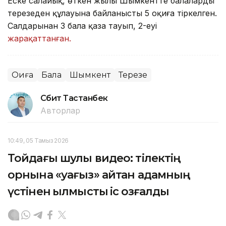
Еске салайық, өткен жылы Шымкентте балалардың
терезеден құлауына байланысты 5 оқиға тіркелген.
Салдарынан 3 бала қаза тауып, 2-еуі
жарақаттанған.
Оқиға
Бала
Шымкент
Терезе
Сәбит Тастанбек
Авторлар
10:49, 05 Тамыз 2026
Тойдағы шулы видео: тілектің
орнына «уағыз» айтқан адамның
үстінен қылмыстық іс қозғалды