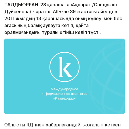
ТАЛДЫҚОРҒАН. 28 қараша. ҚазАқпарат /Сандуғаш
Дүйсенова/ - Қаратал АІІБ-не 39 жастағы әйелден
2011 жылдың 13 қарашасында оның күйеуі мен бес
ағасының балық аулауға кетіп, қайта
оралмағандығы туралы өтініш келіп түсті.
Облыстың ІІД-інен хабарлағандай, жоғалып кеткен