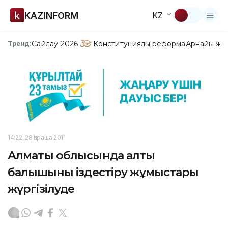
KAZINFORM
KZ
Сайлау-2026
Конституциялық реформа
Арнайы жо
Тренд:
14:22, 28 Қараша 2011
Алматы облысында алты
балықшыны іздестіру жұмыстары
жүргізілуде