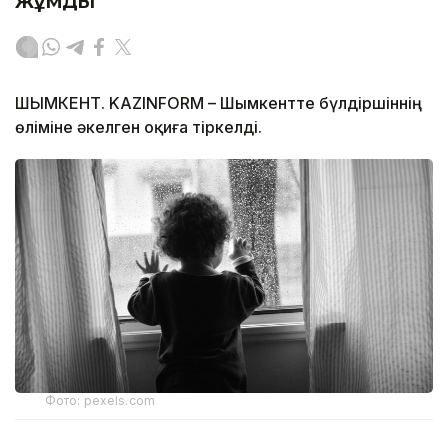
жұмды
ШЫМКЕНТ. KAZINFORM – Шымкентте бүлдіршіннің
өліміне әкелген оқиға тіркелді.
Фото: pexels.com