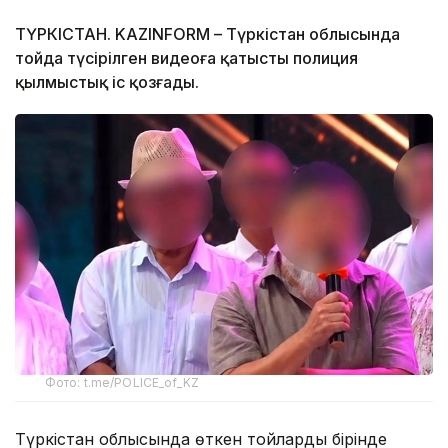
ТҮРКІСТАН. KAZINFORM – Түркістан облысында
тойда түсірілген видеоға қатысты полиция
қылмыстық іс қозғады.
Фото: t.me/POLICE_of_KZ
Түркістан облысында өткен тойлардың бірінде