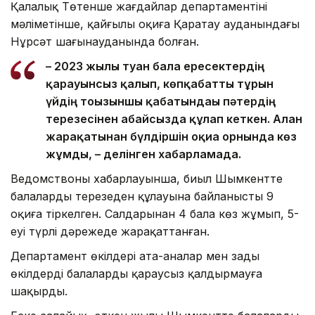
Қалалық Төтенше жағдайлар департаментінің
мәліметінше, қайғылы оқиға Қаратау ауданындағы
Нұрсәт шағынауданында болған.
– 2023 жылы туған бала ересектердің
қарауынсыз қалып, көпқабатты тұрғын
үйдің тоғызыншы қабатындағы пәтердің
терезесінен абайсызда құлап кеткен. Алған
жарақатынан бүлдіршін оқиға орнында көз
жұмды, – делінген хабарламада.
Ведомствоның хабарлауынша, биыл Шымкентте
балалардың терезеден құлауына байланысты 9
оқиға тіркелген. Салдарынан 4 бала көз жұмып, 5-
еуі түрлі дәрежеде жарақаттанған.
Департамент өкілдері ата-аналар мен заңды
өкілдерді балаларды қараусыз қалдырмауға
шақырды.