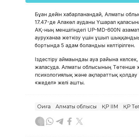
Бұған дейін хабарланғандай, Алматы облы
17.47-де Алакөл ауданы Үшарал қаласын
АҚ-ның меншігіндегі UP-MD-600N азамат
ауруханаға жеткізу үшін ұшып шыққандығы
бортында 5 адам болғандығы келтірілген.
Іздестіру аймағындағы ауа райына келсек,
жалғасуда. Алматы облысының Төтенше жа
психологиялық және ақпараттық қолдау к
«жедел» желі ашты.
Оқиға
Алматы облысы
ҚР ІІМ
ҚР Тө