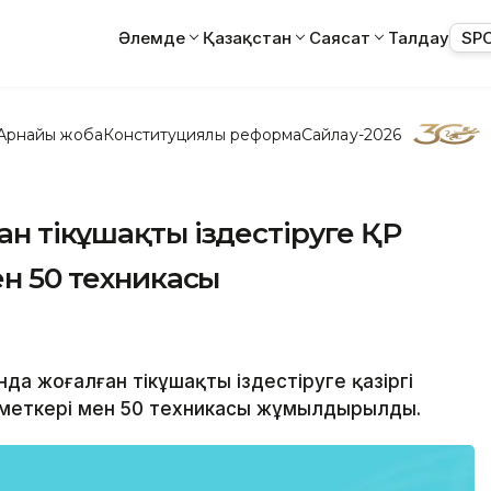
Әлемде
Қазақстан
Саясат
Талдау
SP
Арнайы жоба
Конституциялық реформа
Сайлау-2026
ан тікұшақты іздестіруге ҚР
ен 50 техникасы
да жоғалған тікұшақты іздестіруге қазіргі
ызметкері мен 50 техникасы жұмылдырылды.