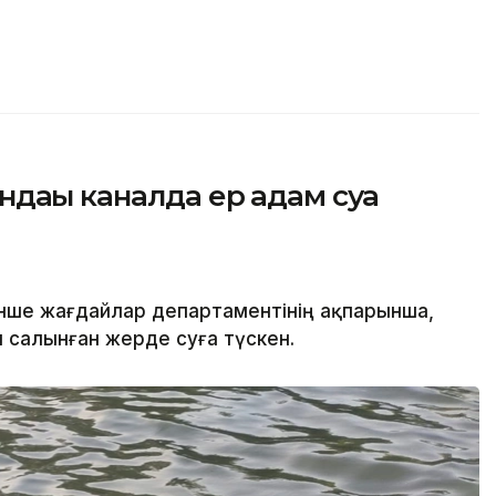
дағы каналда ер адам суға
нше жағдайлар департаментінің ақпарынша,
салынған жерде суға түскен.