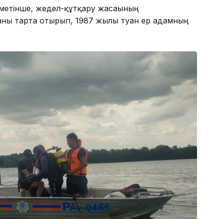
іметінше, жедел-құтқару жасағының
аны тарта отырып, 1987 жылы туған ер адамның