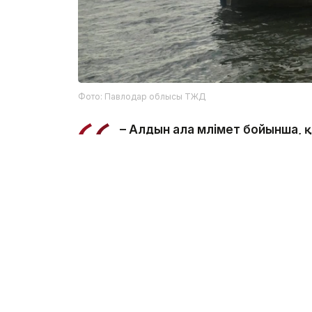
Фото: Павлодар облысы ТЖД
– Алдын ала мәлімет бойынша,
салынған жерде суға түсу кезі
ведомстводан.
Құтқарушылар Қаныш Сәтбаев атындағы 
болып табылатынын және онда шомылуға 