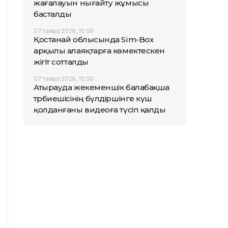
жағалауын нығайту жұмысы
басталды
07 тамыз 2026, 10:59
Қостанай облысында Sim-Box
арқылы алаяқтарға көмектескен
жігіт сотталды
07 тамыз 2026, 10:50
Атырауда жекеменшік балабақша
тәрбиешісінің бүлдіршінге күш
қолданғаны видеоға түсіп қалды