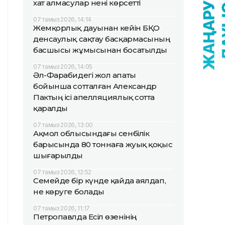
хат алмасулар нені көрсетті
07 тамыз 2026, 14:14
Жемқорлық дауынан кейін БҚО
денсаулық сақтау басқармасының
басшысы жұмысынан босатылды
07 тамыз 2026, 14:05
Әл-Фарабидегі жол апаты
бойынша сотталған Александр
Пактың ісі апелляциялық сотта
қаралды
07 тамыз 2026, 13:00
Ақмол облысындағы сенбілік
барысында 80 тоннаға жуық қоқыс
шығарылды
07 тамыз 2026, 12:52
Семейде бір күнде қайда аялдап,
не көруге болады
07 тамыз 2026, 11:17
Петропавлда Есіл өзенінің