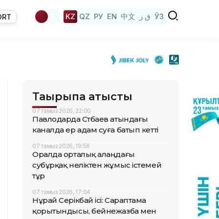
KZ
QZ
РУ
EN
中文
ق ز
ЎЗ
ORT
Тақырыпқа қатысты
07 тамыз 2026, 22:00
Павлодарда Сәтбаев атындағы
каналда ер адам суға батып кетті
07 тамыз 2026, 19:56
Оралда орталық алаңдағы
субұрқақ неліктен жұмыс істемей
тұр
07 тамыз 2026, 17:04
Нұрай Серікбай ісі: Сараптама
қорытындысы, бейнежазба мен