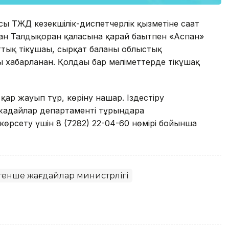
сы ТЖД кезекшілік-диспетчерлік қызметіне сағат
ан Талдықорған қаласына қарай бағытпен «Аспан»
тық тікұшағы, сырқат баланы облыстық
 хабарланған. Қолдағы бар мәліметтерде тікұшақ
 қар жауып тұр, көріну нашар. Іздестіру
ғдайлар департаменті тұрғындарға
өрсету үшін 8 (7282) 22-04-60 нөмірі бойынша
тенше жағдайлар министрлігі