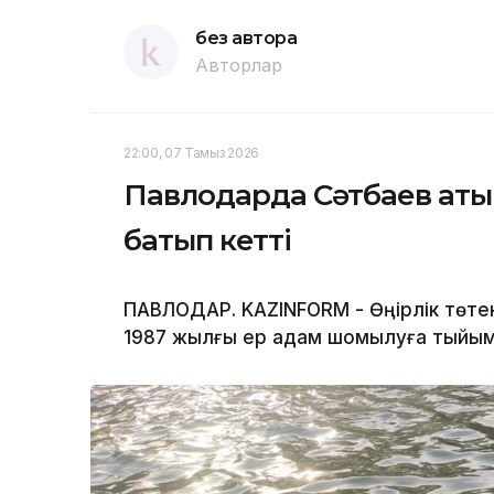
без автора
Авторлар
22:00, 07 Тамыз 2026
Павлодарда Сәтбаев атын
батып кетті
ПАВЛОДАР. KAZINFORM - Өңірлік төте
1987 жылғы ер адам шомылуға тыйым 