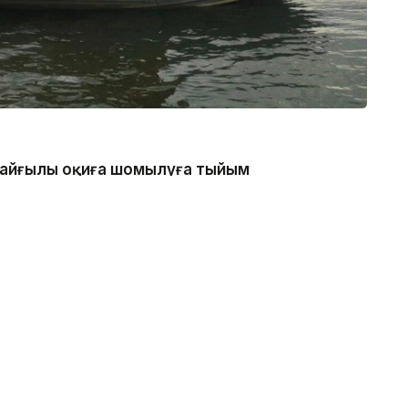
 қайғылы оқиға шомылуға тыйым
нде болған, - деп хабарлады
каналдың техникалық гидротехникалық нысан
қатаң тыйым салынғанын ескертеді.