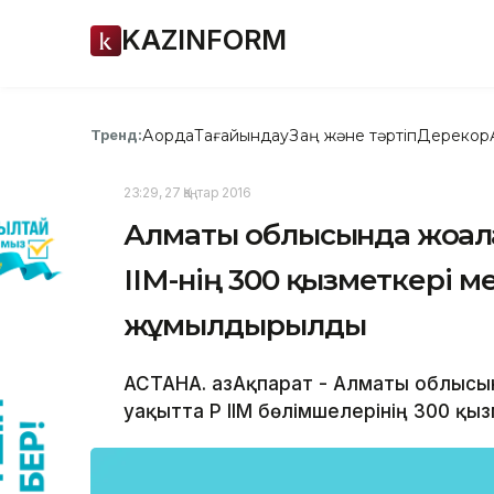
KAZINFORM
Ақорда
Тағайындау
Заң және тәртіп
Дерекқор
Тренд:
23:29, 27 Қаңтар 2016
Алматы облысында жоғалғ
ІІМ-нің 300 қызметкері м
жұмылдырылды
АСТАНА. ҚазАқпарат - Алматы облысын
уақытта ҚР ІІМ бөлімшелерінің 300 қ