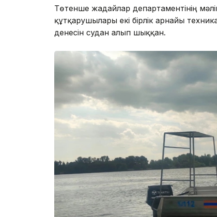
Төтенше жағдайлар департаментінің мәл
құтқарушылары екі бірлік арнайы техник
денесін судан алып шыққан.