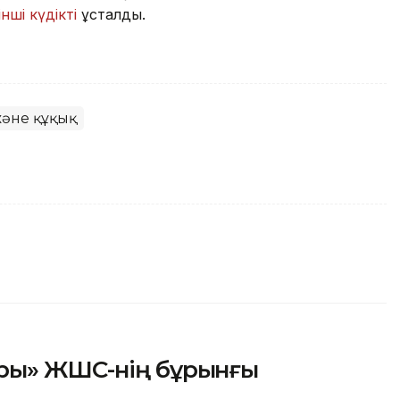
інші күдікті
ұсталды.
және құқық
ры» ЖШС-нің бұрынғы