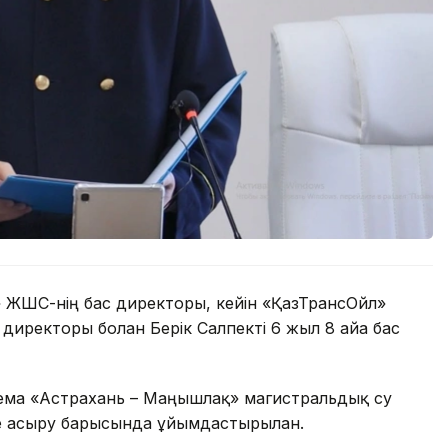
 ЖШС-нің бас директоры, кейін «ҚазТрансОйл»
иректоры болған Берік Салпекті 6 жыл 8 айға бас
ема «Астрахань – Маңғышлақ» магистральдық су
е асыру барысында ұйымдастырылған.