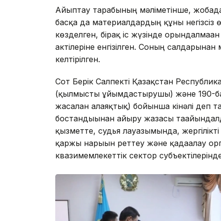
Айыптау тарабының мәліметінше, жобад
басқа да материалдардың құны негізсіз ө
көзделген, бірақ іс жүзінде орындалмағ
актілеріне енгізілген. Соның салдарынан
келтірілген.
Сот Берік Салпекті Қазақстан Республик
(қылмысты ұйымдастырушы) және 190-бабы
жасалған алаяқтық) бойынша кінәлі деп т
бостандығынан айыру жазасы тағайындал
қызметте, судья лауазымында, жергілікті
қаржы нарығын реттеу және қадағалау о
квазимемлекеттік сектор субъектілерінд