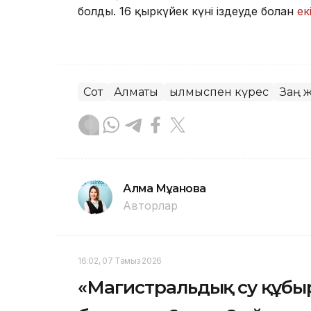
болды.
16 қыркүйек күні іздеуде болған
ек
Сот
Алматы
Қылмыспен күрес
Заң 
Алма Мұқанова
Авторлар
16:02, 07 Тамыз 2026
«Магистральдық су құбы