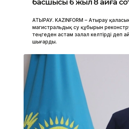
басшысы 6 жыл 8 айға с
АТЫРАУ. KAZINFORM – Атырау қаласы
магистральдық су құбырын реконстр
теңгеден астам залал келтірді деп а
шығарды.