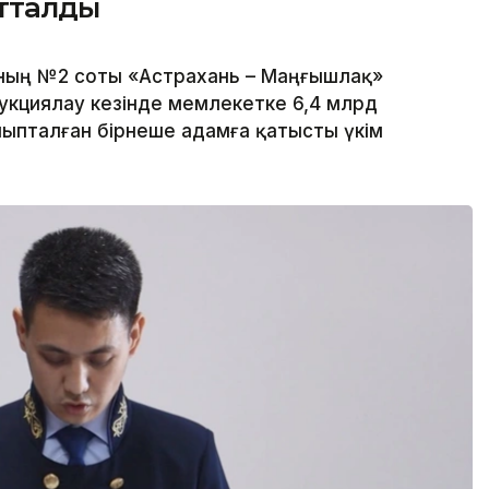
отталды
ның №2 соты «Астрахань – Маңғышлақ»
укциялау кезінде мемлекетке 6,4 млрд
йыпталған бірнеше адамға қатысты үкім