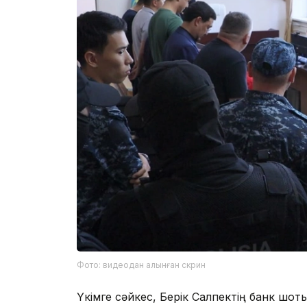
Фото: видеодан алынған скрин
Үкімге сәйкес, Берік Салпектің банк шот