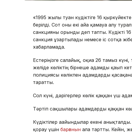
«1995 жылы туған күдіктіге 16 қыркүйекте
берілді. Сот оны екі айға қамауға алу ту
санкцияны орынды деп тапты. Күдікті 16 
санкция ұзартылады немесе іс сотқа жібе
хабарламада.
Естеріңізге салайық, оқиға 26 тамыз күні,
желіде көліктің бірнеше адамды қағып ке
полициясы көлікпен адамдарды қасақана
таратты.
Сол күні, дәрігерлер көлік қаққан үш ад
Тәртіп сақшылары адамдарды қаққан көл
Күдіктілер ағайындылар екені анықталды
қорғау үшін
барғанын
алға тартты. Кейін, ж