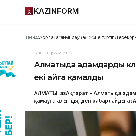
KAZINFORM
Ақорда
Тағайындау
Заң және тәртіп
Дерекқор
Тренд:
17:10, 18 Қыркүйек 2019
Алматыда адамдарды көліг
екі айға қамалды
АЛМАТЫ. ҚазАқпарат - Алматыда адамд
қамауға алынды, деп хабарлайды ҚазАқ