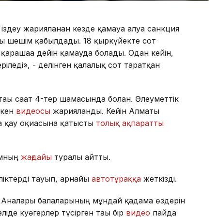
 іздеу жарияланған кезде қамауға алуға санкция
ралы шешім қабылдады. 18 қыркүйекте сот
қарашаға дейін қамауда болады. Одан кейін,
ріледі», - делінген қалалық сот таратқан
 тағы сағат 4-тер шамасында болған. Әлеуметтік
ткен
видеосы
жарияланды. Кейін Алматы
 қағу оқиғасына қатысты
толық ақпаратты
амның
жағдайы
туралы айтты.
іктерді тауып, арнайы
автотұраққа
жеткізді.
. Аналары балаларының мұндай қадамға өздерін
еліде куәгерлер түсірген тағы бір
видео
пайда