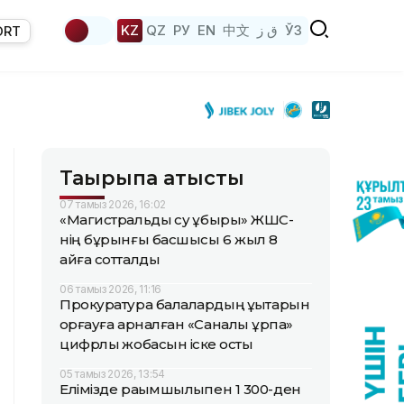
KZ
QZ
РУ
EN
中文
ق ز
ЎЗ
ORT
Тақырыпқа қатысты
07 тамыз 2026, 16:02
«Магистральдық су құбыры» ЖШС-
нің бұрынғы басшысы 6 жыл 8
айға сотталды
06 тамыз 2026, 11:16
Прокуратура балалардың құқықтарын
қорғауға арналған «Саналы ұрпақ»
цифрлық жобасын іске қосты
05 тамыз 2026, 13:54
Елімізде рақымшылықпен 1 300-ден