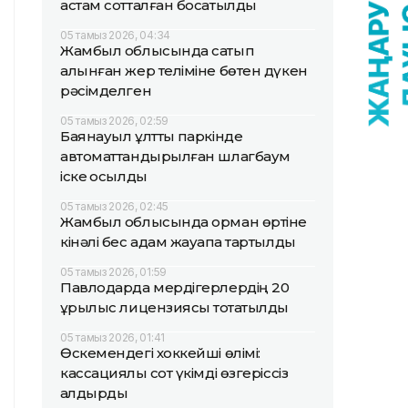
астам сотталған босатылды
05 тамыз 2026, 04:34
Жамбыл облысында сатып
алынған жер теліміне бөтен дүкен
рәсімделген
05 тамыз 2026, 02:59
Баянауыл ұлттық паркінде
автоматтандырылған шлагбаум
іске қосылды
05 тамыз 2026, 02:45
Жамбыл облысында орман өртіне
кінәлі бес адам жауапқа тартылды
05 тамыз 2026, 01:59
Павлодарда мердігерлердің 20
құрылыс лицензиясы тоқтатылды
05 тамыз 2026, 01:41
Өскемендегі хоккейші өлімі:
кассациялық сот үкімді өзгеріссіз
қалдырды