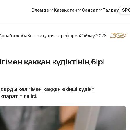
Әлемде
Қазақстан
Саясат
Талдау
SP
Арнайы жоба
Конституциялық реформа
Сайлау-2026
імен қаққан күдіктінің бірі
арды көлігімен қаққан екінші күдікті
парат тілшісі.