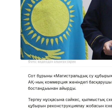
Фото: видеодан алынған скрин
Сот бұрынғы «Магистральдық су құбыры»
АҚ-ның коммерция жөніндегі басқарушы д
бостандығынан айырды.
Тергеу нұсқасына сәйкес, қылмыстық сх
құбырын реконструкциялау жобасын іск