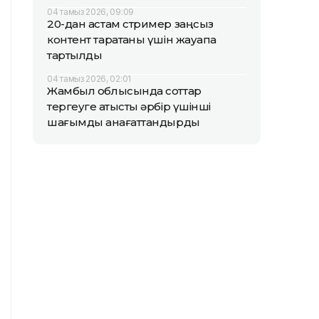
04 тамыз 2026, 09:09
20-дан астам стример заңсыз
контент таратқаны үшін жауапқа
тартылды
04 тамыз 2026, 02:01
Жамбыл облысында соттар
тергеуге қатысты әрбір үшінші
шағымды қанағаттандырды