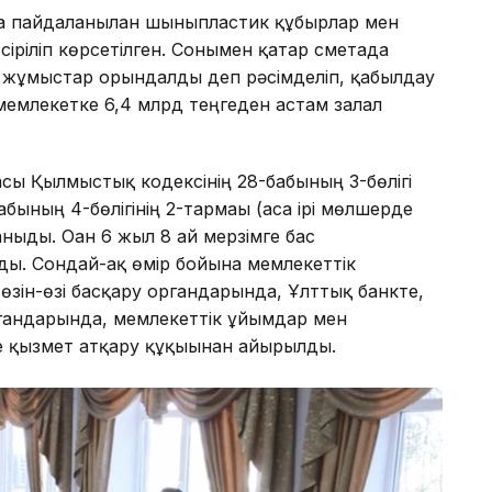
а пайдаланылған шыныпластик құбырлар мен
сіріліп көрсетілген. Сонымен қатар сметада
ан жұмыстар орындалды деп рәсімделіп, қабылдау
 мемлекетке 6,4 млрд теңгеден астам залал
асы Қылмыстық кодексінің 28-бабының 3-бөлігі
ның 4-бөлігінің 2-тармағы (аса ірі мөлшерде
аныды. Оған 6 жыл 8 ай мерзімге бас
ды. Сондай-ақ өмір бойына мемлекеттік
 өзін-өзі басқару органдарында, Ұлттық банкте,
ргандарында, мемлекеттік ұйымдар мен
е қызмет атқару құқығынан айырылды.