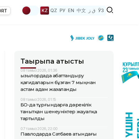
KZ
QZ
РУ
EN
中文
ق ز
ЎЗ
ORT
Тақырыпқа қатысты
08 тамыз 2026, 01:36
Қызылордада абаттандыру
қағидаларын бұзған 7 мыңнан
астам адам жазаланды
08 тамыз 2026, 01:15
БҚО-да тұрғындарға дөрекілік
танытқан шенеуніктер жауапқа
тартылды
07 тамыз 2026, 22:00
Павлодарда Сәтбаев атындағы