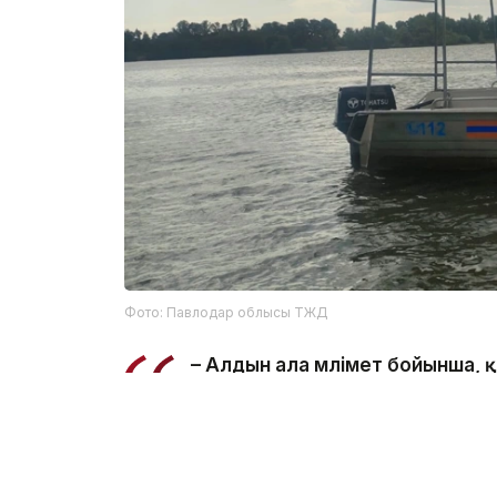
Фото: Павлодар облысы ТЖД
– Алдын ала мәлімет бойынша,
салынған жерде суға түсу кезі
ведомстводан.
Құтқарушылар Қаныш Сәтбаев атындағы 