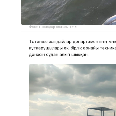
Фото: Павлодар облысы ТЖД
Төтенше жағдайлар департаментінің мәл
құтқарушылары екі бірлік арнайы техни
денесін судан алып шыққан.