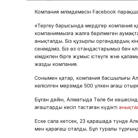
Компания мәлімдемесін Facebook парақш
«Тергеу барысында мердігер компания қыз
компаниямызға жалға берілмеген аумақта
анықталды. Біз құзырлы органдардың кінә
сенімдіміз. Біз өз отандастарымыз бен к
әкімдікпен бірге жұмыс істеуге және қал
жазды компания.
Сонымен қатар, компания басшылығы Алм
келісілген мерзімде 500 үлкен ағаш оты
Бұған дейін, Алматыда Төле би көшесінде
ағаштарды кесіп тастаған күдікті
анықта
Еске сала кетсек, 23 қарашада түнде Ал
мен қарағаш оталды. Бұл туралы тұрғынд