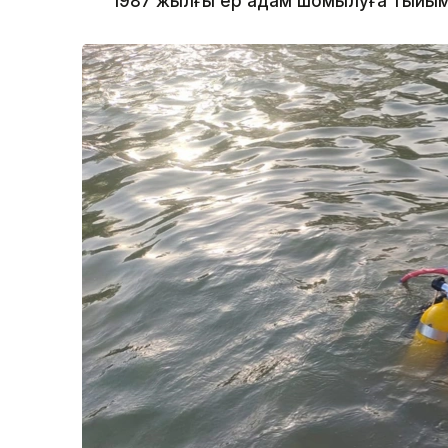
1987 жылғы ер адам шомылуға тыйым 