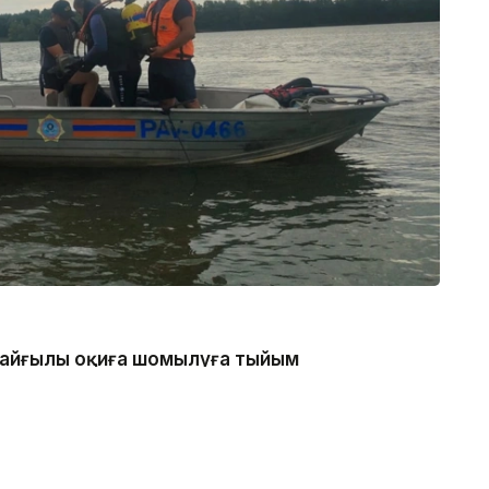
 қайғылы оқиға шомылуға тыйым
нде болған, - деп хабарлады
каналдың техникалық гидротехникалық нысан