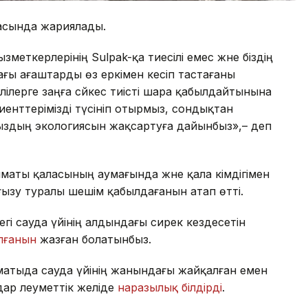
асында жариялады.
меткерлерінің Sulpak-қа тиесілі емес және біздің
ғы ағаштарды өз еркімен кесіп тастағаны
лілерге заңға сәйкес тиісті шара қабылдайтынына
лиенттерімізді түсініп отырмыз, сондықтан
амыздың экологиясын жақсартуға дайынбыз»,– деп
аты қаласының аумағында және қала әкімдігімен
рғызу туралы шешім қабылдағанын атап өтті.
гі сауда үйінің алдындағы сирек кездесетін
лғанын
жазған болатынбыз.
матыда сауда үйінің жанындағы жайқалған емен
ар әлеуметтік желіде
наразылық білдірді
.