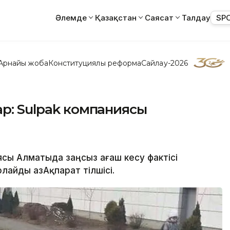
Әлемде
Қазақстан
Саясат
Талдау
SP
Арнайы жоба
Конституциялық реформа
Сайлау-2026
ар: Sulpak компаниясы
ясы Алматыда заңсыз ағаш кесу фактісі
лайды ҚазАқпарат тілшісі.