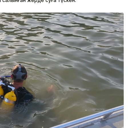
салынған жерде суға түскен.