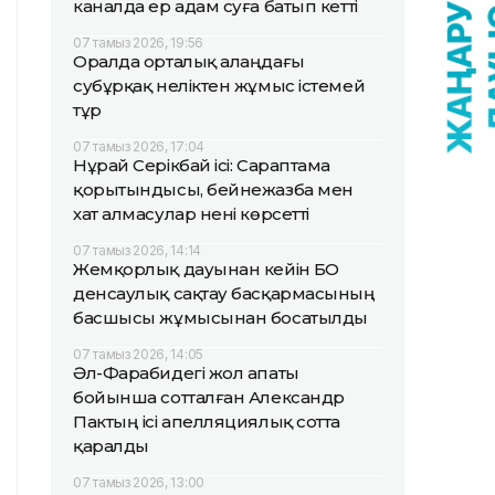
каналда ер адам суға батып кетті
07 тамыз 2026, 19:56
Оралда орталық алаңдағы
субұрқақ неліктен жұмыс істемей
тұр
07 тамыз 2026, 17:04
Нұрай Серікбай ісі: Сараптама
қорытындысы, бейнежазба мен
хат алмасулар нені көрсетті
07 тамыз 2026, 14:14
Жемқорлық дауынан кейін БҚО
денсаулық сақтау басқармасының
басшысы жұмысынан босатылды
07 тамыз 2026, 14:05
Әл-Фарабидегі жол апаты
бойынша сотталған Александр
Пактың ісі апелляциялық сотта
қаралды
07 тамыз 2026, 13:00