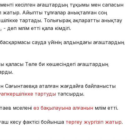
таменті кесілген ағаштардың тұқымы мен сапасын
п жатыр. Айыпты тұлғалар анықталған соң
шілікке тартады. Толығырақ ақпаратты анықтау
еп мәлім етті қала әкімдігі.
басқармасы сауда үйінің алдындағы ағаштардың
 қаласы Төле би көшесіндегі ағаштардың
арды.
н Сағынтаевқа аталған жағдайға байланысты
апкершілікке тартуды
тапсырды.
таев мәселені
өз бақылауына алғанын
мәлім етті.
ғаш кесу фактісі бойынша
тергеу жүргізіп жатыр
.