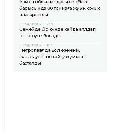
Ақмол облысындағы сенбілік
барысында 80 тоннаға жуық қоқыс
шығарылды
07 тамыз 2026, 12:52
Семейде бір күнде қайда аялдап,
не көруге болады
07 тамыз 2026, 11:17
Петропавлда Есіл өзенінің
жағалауын нығайту жұмысы
басталды