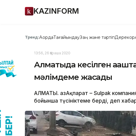
KAZINFORM
Ақорда
Тағайындау
Заң және тәртіп
Дерекқор
Тренд:
13:56, 26 Қараша 2020
Алматыда кесілген ағашт
мәлімдеме жасады
АЛМАТЫ. ҚазАқпарат – Sulpak компани
бойынша түсініктеме берді, деп хабар