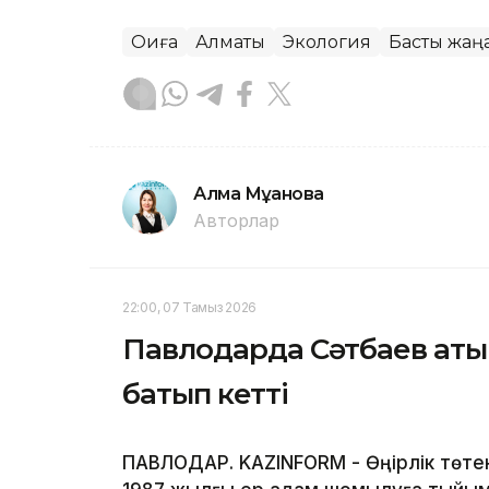
Оқиға
Алматы
Экология
Басты жаңа
Алма Мұқанова
Авторлар
22:00, 07 Тамыз 2026
Павлодарда Сәтбаев атын
батып кетті
ПАВЛОДАР. KAZINFORM - Өңірлік төте