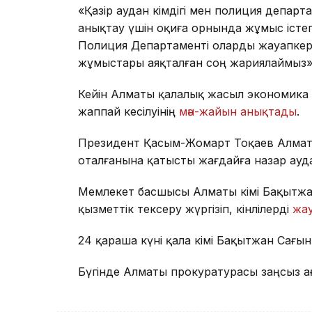
«Қазір аудан әкімдігі мен полиция депар
анықтау үшін оқиға орнында жұмыс істе
Полиция Департаменті оларды жауапкер
жұмыстары аяқталған соң жариялаймыз», - д
Кейін Алматы қалалық жасыл экономика 
жаппай кесілуінің
мән-жайын анықтады
.
Президент Қасым-Жомарт Тоқаев Алматы
оталғанына қатысты жағдайға назар ауд
Мемлекет басшысы Алматы әкімі Бақытжа
қызметтік тексеру жүргізіп, кінәлілерді
жау
24 қараша күні қала әкімі Бақытжан Сағын
Бүгінде Алматы прокуратурасы заңсыз а