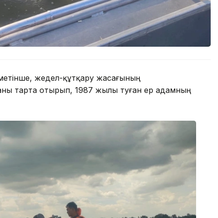
іметінше, жедел-құтқару жасағының
каны тарта отырып, 1987 жылы туған ер адамның