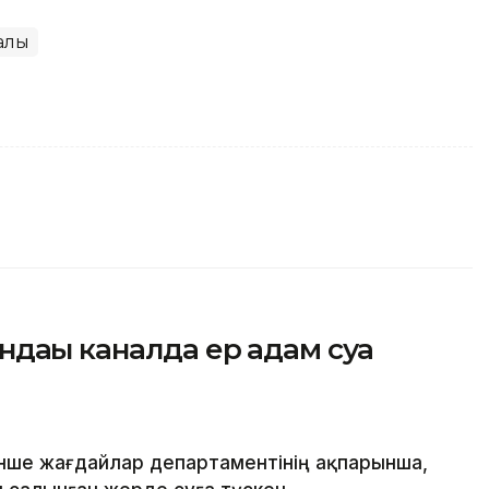
лық
дағы каналда ер адам суға
нше жағдайлар департаментінің ақпарынша,