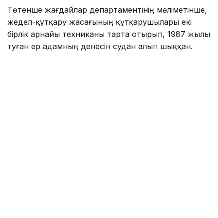
Төтенше жағдайлар департаментінің мәліметінше,
жедел-құтқару жасағының құтқарушылары екі
бірлік арнайы техниканы тарта отырып, 1987 жылы
туған ер адамның денесін судан алып шыққан.
Фото: Павлодар облысы ТЖД