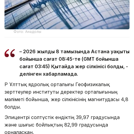
Фото: Анадолы
– 2026 жылдың 8 тамызында Астана уақыты
бойынша сағат 08:45-те (GMT бойынша
сағат 03:45) Қытайда жер сілкінісі болды, -
делінген хабарламада.
ҚР Ұлттық ядролық орталығы Геофизикалық
зерттеулер институты деректер орталығының
мәліметі бойынша, жер сілкінісінің магнитудасы 4,8
болды.
Эпицентрі солтүстік ендіктің 39,97 градусында
және шығыс бойлықтың 82,99 градусында
орналасқан.