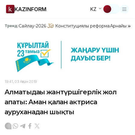
KAZINFORM
KZ
Сайлау-2026
Конституциялық реформа
Арнайы жо
Тренд:
19:41, 03 Ақпан 2019
Алматыдағы жантүршігерлік жол
апаты: Аман қалған актриса
ауруханадан шықты