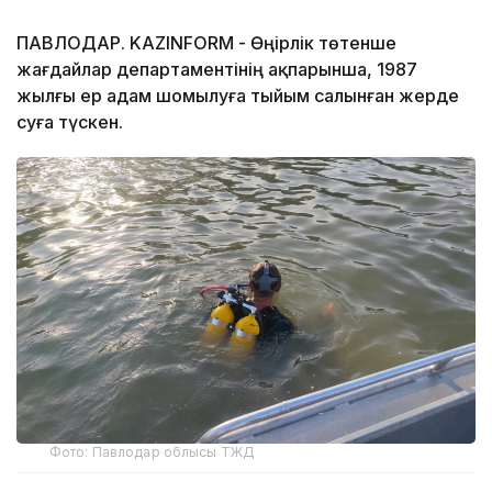
ПАВЛОДАР. KAZINFORM - Өңірлік төтенше
жағдайлар департаментінің ақпарынша, 1987
жылғы ер адам шомылуға тыйым салынған жерде
суға түскен.
Фото: Павлодар облысы ТЖД