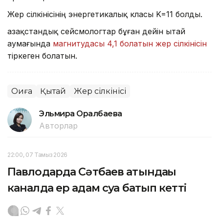
Жер сілкінісінің энергетикалық класы K=11 болды.
Қазақстандық сейсмологтар бұған дейін Қытай
аумағында
магнитудасы 4,1 болатын жер сілкінісін
тіркеген болатын.
Оқиға
Қытай
Жер сілкінісі
Эльмира Оралбаева
Авторлар
22:00, 07 Тамыз 2026
Павлодарда Сәтбаев атындағы
каналда ер адам суға батып кетті