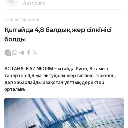
Авторлар
20:26, 08 Тамыз 2026
Қытайда 4,8 балдық жер сілкінісі
болды
АСТАНА. KAZINFORM – Қытайда бүгін, 8 тамыз
таңертең 4,8 магнитудалы жер сілкінісі тіркелді,
деп хабарлайды Қазақстан ұлттық деректер
орталығы.