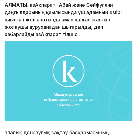
АЛМАТЫ. ҚазАқпарат -Абай және Сейфуллин
даңғылдарының қиылысында үш адамның өмірі
қиылған жол апатында аман қалған жалғыз
жолаушы ауруханадан шығарылды, деп
хабарлайды ҚазАқпарат тілшісі.
Қалалық денсаулық сақтау басқармасының