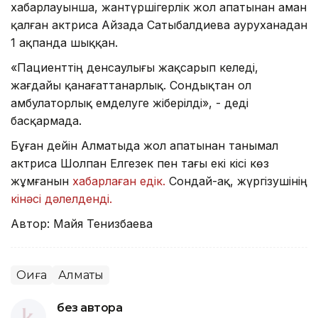
хабарлауынша, жантүршігерлік жол апатынан аман
қалған актриса Айзада Сатыбалдиева ауруханадан
1 ақпанда шыққан.
«Пациенттің денсаулығы жақсарып келеді,
жағдайы қанағаттанарлық. Сондықтан ол
амбулаторлық емделуге жіберілді», - деді
басқармада.
Бұған дейін Алматыда жол апатынан танымал
актриса Шолпан Елгезек пен тағы екі кісі көз
жұмғанын
хабарлаған едік.
Сондай-ақ, жүргізушінің
кінәсі дәлелденді.
Автор: Майя Тенизбаева
Оқиға
Алматы
без автора