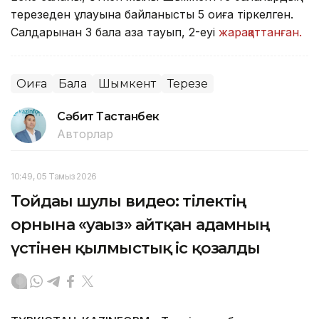
терезеден құлауына байланысты 5 оқиға тіркелген.
Салдарынан 3 бала қаза тауып, 2-еуі
жарақаттанған.
Оқиға
Бала
Шымкент
Терезе
Сәбит Тастанбек
Авторлар
10:49, 05 Тамыз 2026
Тойдағы шулы видео: тілектің
орнына «уағыз» айтқан адамның
үстінен қылмыстық іс қозғалды