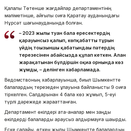
Қалалық Төтенше жағдайлар департаментінің
мәліметінше, қайғылы оқиға Қаратау ауданындағы
Нұрсәт шағынауданында болған.
– 2023 жылы туған бала ересектердің
қарауынсыз қалып, көпқабатты тұрғын
үйдің тоғызыншы қабатындағы пәтердің
терезесінен абайсызда құлап кеткен. Алған
жарақатынан бүлдіршін оқиға орнында көз
жұмды, – делінген хабарламада.
Ведомствоның хабарлауынша, биыл Шымкентте
балалардың терезеден құлауына байланысты 9 оқиға
тіркелген. Салдарынан 4 бала көз жұмып, 5-еуі
түрлі дәрежеде жарақаттанған.
Департамент өкілдері ата-аналар мен заңды
өкілдерді балаларды қараусыз қалдырмауға шақырды.
Еске салайық, өткен жылы Шымкентте балалардың