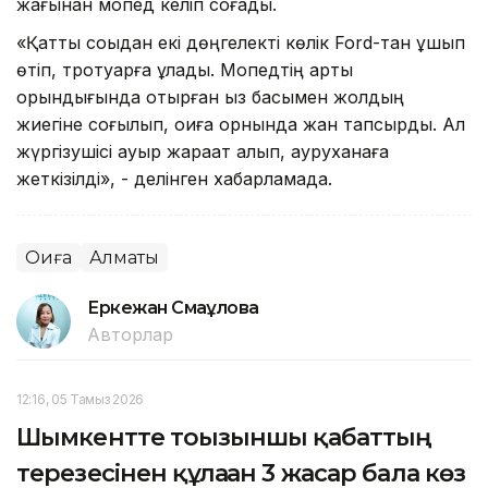
жағынан мопед келіп соғады.
«Қатты соққыдан екі дөңгелекті көлік Ford-тан ұшып
өтіп, тротуарға құлады. Мопедтің артқы
орындығында отырған қыз басымен жолдың
жиегіне соғылып, оқиға орнында жан тапсырды. Ал
жүргізушісі ауыр жарақат алып, ауруханаға
жеткізілді», - делінген хабарламада.
Оқиға
Алматы
Еркежан Смағұлова
Авторлар
12:16, 05 Тамыз 2026
Шымкентте тоғызыншы қабаттың
терезесінен құлаған 3 жасар бала көз