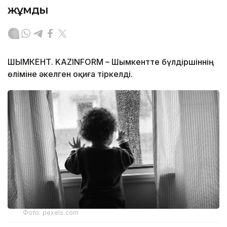
жұмды
ШЫМКЕНТ. KAZINFORM – Шымкентте бүлдіршіннің
өліміне әкелген оқиға тіркелді.
Фото: pexels.com