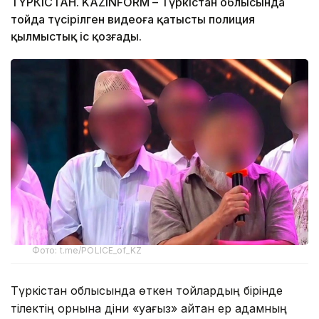
ТҮРКІСТАН. KAZINFORM – Түркістан облысында
тойда түсірілген видеоға қатысты полиция
қылмыстық іс қозғады.
Фото: t.me/POLICE_of_KZ
Түркістан облысында өткен тойлардың бірінде
тілектің орнына діни «уағыз» айтқан ер адамның