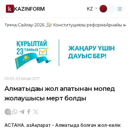
KAZINFORM
KZ
Сайлау-2026
Конституциялық реформа
Арнайы жо
Тренд:
09:00, 03 Шілде 2017
Алматыдағы жол апатынан мопед
жолаушысы мерт болды
АСТАНА. ҚазАқпарат - Алматыда болған жол-көлік