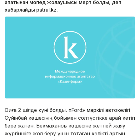
апатынан мопед жолаушысы мерт болды, деп
хабарлайды patrul.kz.
Оқиға 2 шілде күні болды. «Ford» маркілі автокөлігі
Сүйінбай көшесінің бойымен солтүстікке қарай кетіп
бара жатқан. Бекмаханов көшесіне жетпей жаяу
жүргіншіге жол беру үшін тоқтаған көлікті артын