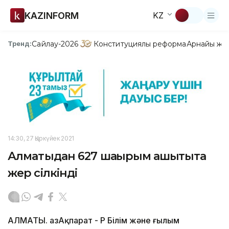
KAZINFORM
KZ
Сайлау-2026
Конституциялық реформа
Арнайы жо
Тренд:
14:30, 27 Қыркүйек 2021
Алматыдан 627 шақырым қашықтықта
жер сілкінді
АЛМАТЫ. ҚазАқпарат - ҚР Білім және ғылым