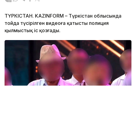
ТҮРКІСТАН. KAZINFORM – Түркістан облысында
тойда түсірілген видеоға қатысты полиция
қылмыстық іс қозғады.
Фото: t.me/POLICE_of_KZ