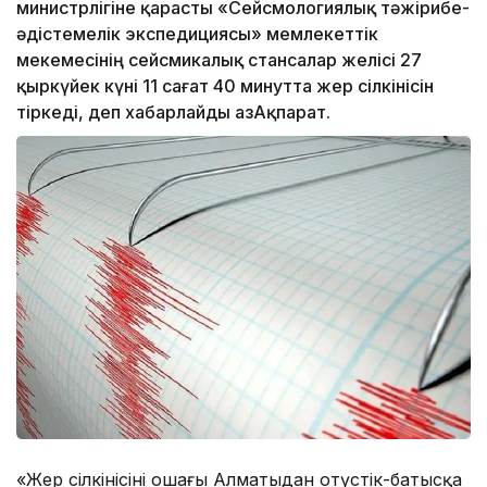
министрлігіне қарасты «Сейсмологиялық тәжірибе-
әдістемелік экспедициясы» мемлекеттік
мекемесінің сейсмикалық стансалар желісі 27
қыркүйек күні 11 сағат 40 минутта жер сілкінісін
тіркеді, деп хабарлайды ҚазАқпарат.
«Жер сілкінісінің ошағы Алматыдан оңтүстік-батысқа