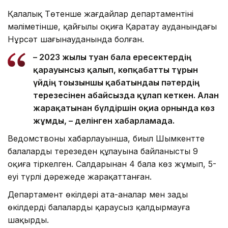
Қалалық Төтенше жағдайлар департаментінің
мәліметінше, қайғылы оқиға Қаратау ауданындағы
Нұрсәт шағынауданында болған.
– 2023 жылы туған бала ересектердің
қарауынсыз қалып, көпқабатты тұрғын
үйдің тоғызыншы қабатындағы пәтердің
терезесінен абайсызда құлап кеткен. Алған
жарақатынан бүлдіршін оқиға орнында көз
жұмды, – делінген хабарламада.
Ведомствоның хабарлауынша, биыл Шымкентте
балалардың терезеден құлауына байланысты 9
оқиға тіркелген. Салдарынан 4 бала көз жұмып, 5-
еуі түрлі дәрежеде жарақаттанған.
Департамент өкілдері ата-аналар мен заңды
өкілдерді балаларды қараусыз қалдырмауға
шақырды.