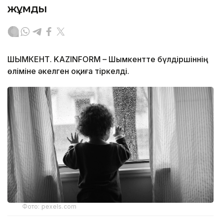
жұмды
ШЫМКЕНТ. KAZINFORM – Шымкентте бүлдіршіннің
өліміне әкелген оқиға тіркелді.
Фото: pexels.com