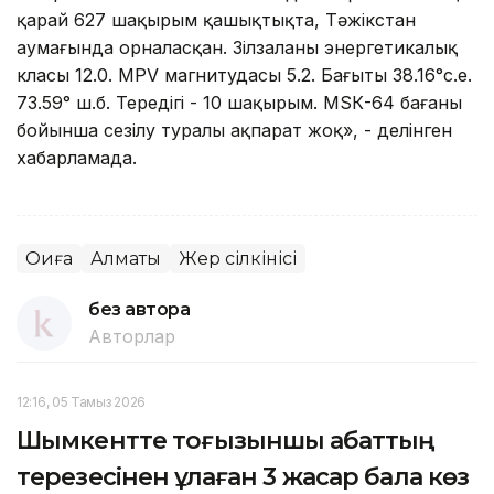
қарай 627 шақырым қашықтықта, Тәжікстан
аумағында орналасқан. Зілзаланың энергетикалық
класы 12.0. MPV магнитудасы 5.2. Бағыты 38.16°с.е.
73.59° ш.б. Тереңдігі - 10 шақырым. МSК-64 бағаны
бойынша сезілу туралы ақпарат жоқ», - делінген
хабарламада.
Оқиға
Алматы
Жер сілкінісі
без автора
Авторлар
12:16, 05 Тамыз 2026
Шымкентте тоғызыншы қабаттың
терезесінен құлаған 3 жасар бала көз