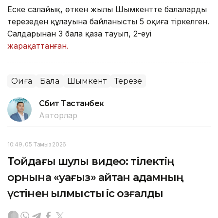
Еске салайық, өткен жылы Шымкентте балалардың
терезеден құлауына байланысты 5 оқиға тіркелген.
Салдарынан 3 бала қаза тауып, 2-еуі
жарақаттанған.
Оқиға
Бала
Шымкент
Терезе
Сәбит Тастанбек
Авторлар
10:49, 05 Тамыз 2026
Тойдағы шулы видео: тілектің
орнына «уағыз» айтқан адамның
үстінен қылмыстық іс қозғалды