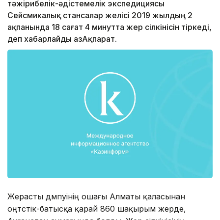
тәжірибелік-әдістемелік экспедициясы
Сейсмикалық стансалар желісі 2019 жылдың 2
ақпанында 18 сағат 4 минутта жер сілкінісін тіркеді,
деп хабарлайды ҚазАқпарат.
Жерасты дүмпуінің ошағы Алматы қаласынан
оңтүстік-батысқа қарай 860 шақырым жерде,