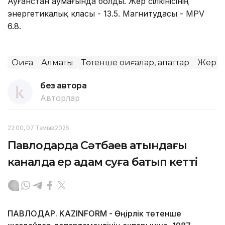
Ауғанстан аумағында болды. Жер сілкінісінің
энергетикалық класы - 13.5. Магнитудасы - MPV
6.8.
Оқиға
Алматы
Төтенше оқиғалар, апаттар
Жер сі
без автора
Авторлар
22:00, 07 Тамыз 2026
Павлодарда Сәтбаев атындағы
каналда ер адам суға батып кетті
ПАВЛОДАР. KAZINFORM - Өңірлік төтенше