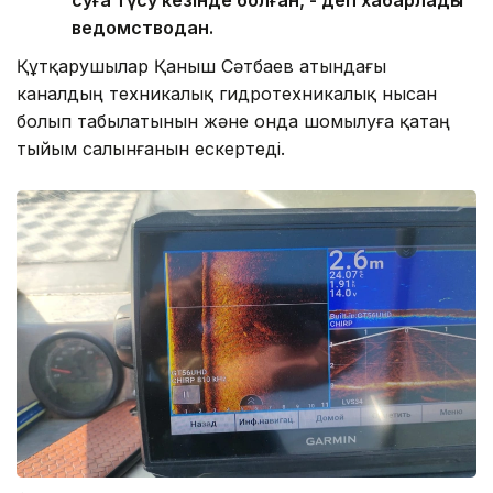
суға түсу кезінде болған, - деп хабарлады
ведомстводан.
Құтқарушылар Қаныш Сәтбаев атындағы
каналдың техникалық гидротехникалық нысан
болып табылатынын және онда шомылуға қатаң
тыйым салынғанын ескертеді.