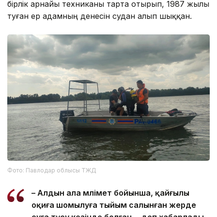
бірлік арнайы техниканы тарта отырып, 1987 жылы
туған ер адамның денесін судан алып шыққан.
Фото: Павлодар облысы ТЖД
– Алдын ала мәлімет бойынша, қайғылы
оқиға шомылуға тыйым салынған жерде