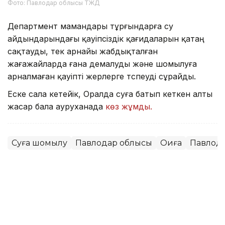
Фото: Павлодар облысы ТЖД
Департмент мамандары тұрғындарға су
айдындарындағы қауіпсіздік қағидаларын қатаң
сақтауды, тек арнайы жабдықталған
жағажайларда ғана демалуды және шомылуға
арналмаған қауіпті жерлерге түспеуді сұрайды.
Еске сала кетейік, Оралда суға батып кеткен алты
жасар бала ауруханада
көз жұмды.
Суға шомылу
Павлодар облысы
Оқиға
Павлод
Мұрат Аяған
Авторлар
13:52, 07 Тамыз 2026