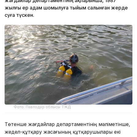
жағдайлар департаментінің ақпарынша, 1987
жылғы ер адам шомылуға тыйым салынған жерде
суға түскен.
Фото: Павлодар облысы ТЖД
Төтенше жағдайлар департаментінің мәліметінше,
жедел-құтқару жасағының құтқарушылары екі