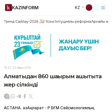
KAZINFORM
KZ
Сайлау-2026
Конституциялық реформа
Арнайы жо
Тренд:
19:47, 02 Ақпан 2019
Алматыдан 860 шақырым қашықтықта
жер сілкінді
АСТАНА. ҚазАқпарат - ҚР БҒМ Сейсмологиялық