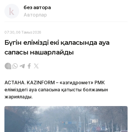
без автора
Авторлар
07:30, 06 Тамыз 2026
Бүгін еліміздің екі қаласында ауа
сапасы нашарлайды
АСТАНА. KAZINFORM – «Қазгидромет» РМК
еліміздегі ауа сапасына қатысты болжамын
жариялады.