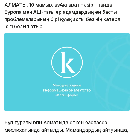
АЛМАТЫ. 10 мамыр. ҚазАқпарат - Қазіргі таңда
Еуропа мен АҚШ-тағы ер адамдардың ең басты
проблемаларының бірі қуық асты безінің қатерлі
ісігі болып отыр.
Бұл туралы бүгін Алматыда өткен баспасөз
мәслихатында айтылды. Мамандардың айтуынша,