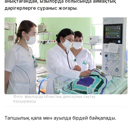
анықтағандай, Қызылорда облысында аймақтық
дәрігерлерге сұраныс жоғары.
Фото: Қызылорда облыстық денсаулық сақтау
басқармасы
Тапшылық қала мен ауылда бірдей байқалады.
— Осы уақытқа дейін реаниматолог көбірек