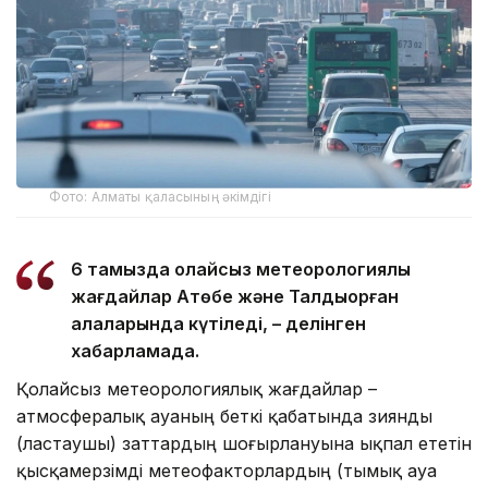
Фото: Алматы қаласының әкімдігі
6 тамызда қолайсыз метеорологиялық
жағдайлар Ақтөбе және Талдықорған
қалаларында күтіледі, – делінген
хабарламада.
Қолайсыз метеорологиялық жағдайлар –
атмосфералық ауаның беткі қабатында зиянды
(ластаушы) заттардың шоғырлануына ықпал ететін
қысқамерзімді метеофакторлардың (тымық ауа