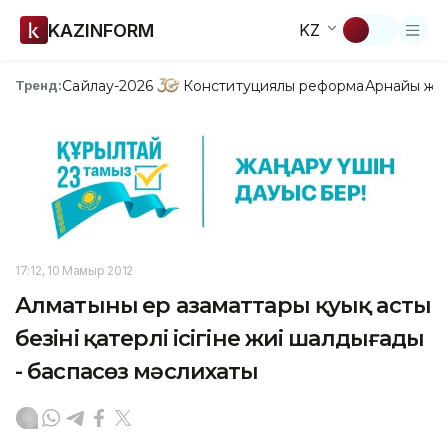
KAZINFORM
KZ
Сайлау-2026
Конституциялық реформа
Арнайы жо
Тренд:
17:12, 10 Мамыр 2012
Алматының ер азаматтары қуық асты
безінің қатерлі ісігіне жиі шалдығады
- баспасөз мәслихаты