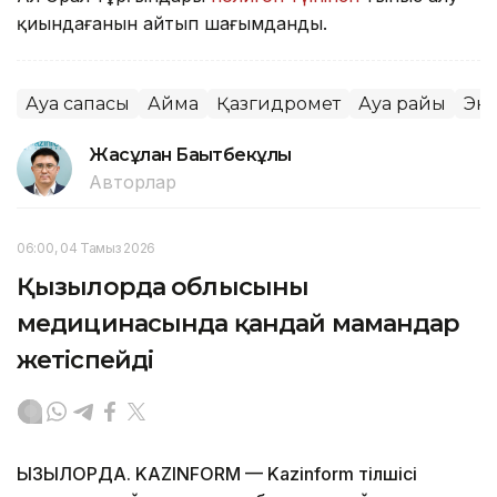
қиындағанын айтып шағымданды.
Ауа сапасы
Аймақ
Қазгидромет
Ауа райы
Эк
Жасұлан Бақытбекұлы
Авторлар
06:00, 04 Тамыз 2026
Қызылорда облысының
медицинасында қандай мамандар
жетіспейді
ҚЫЗЫЛОРДА. KAZINFORM — Kazinform тілшісі