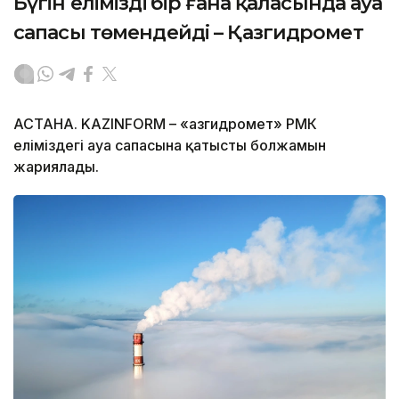
Бүгін еліміздің бір ғана қаласында ауа
сапасы төмендейді – Қазгидромет
АСТАНА. KAZINFORM – «Қазгидромет» РМК
еліміздегі ауа сапасына қатысты болжамын
жариялады.