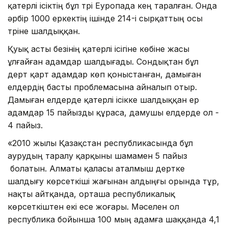
қатерлі ісіктің бұл түрі Еуропада кең таралған. Онда
әрбір 1000 еркектің ішінде 214-і сырқаттың осы
түріне шалдыққан.
Қуық асты безінің қатерлі ісігіне көбіне жасы
ұлғайған адамдар шалдығады. Сондықтан бұл
дерт қарт адамдар көп қоныстанған, дамыған
елдердің басты проблемасына айналып отыр.
Дамыған елдерде қатерлі ісікке шалдыққан ер
адамдар 15 пайызды құраса, дамушы елдерде ол -
4 пайыз.
«2010 жылы Қазақстан республикасында бұл
аурудың таралу қарқыны шамамен 5 пайыз
болатын. Алматы қаласы аталмыш дертке
шалдығу көрсеткіші жағынан алдыңғы орында тұр,
нақты айтқанда, орташа республикалық
көрсеткіштен екі есе жоғары. Мәселен ол
республика бойынша 100 мың адамға шаққанда 4,1