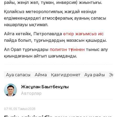
райы, жеңіл жел, тұман, инверсия) жиынтығы.
Қолайсыз метеорологиялық жағдай кезінде
елдімекендердегі атмосфералық ауаның сапасы
нашарлауы ықтимал.
Айта кетейік, Петропавлда
өткір жағымсыз иіс
пайда болып, тұрғындардың мазасын қашырды.
Ал Орал тұрғындары
полигон түтінінен
тыныс алу
қиындағанын айтып шағымданды.
Ауа сапасы
Аймақ
Қазгидромет
Ауа райы
Эк
Жасұлан Бақытбекұлы
Авторлар
07:16, 05 Тамыз 2026