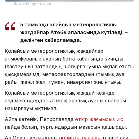
Фото: Magnific.com
5 тамызда қолайсыз метеорологиялық
жағдайлар Ақтөбе қалаласында күтіледі, –
делінген хабарламада.
Қолайсыз метеорологиялық жағдайлар –
атмосфералық ауаның беткі қабатында зиянды
(ластаушы) заттардың шоғырлануына ықпал ететін
қысқамерзімді метеофакторлардың (тымық ауа
райы, жеңіл жел, тұман, инверсия) жиынтығы.
Қолайсыз метеорологиялық жағдай кезінде
елдімекендердегі атмосфералық ауаның сапасы
нашарлауы ықтимал.
Айта кетейік, Петропавлда
өткір жағымсыз иіс
пайда болып, тұрғындардың мазасын қашырды.
Ал Орал тұрғындары
полигон түтінінен
тыныс алу