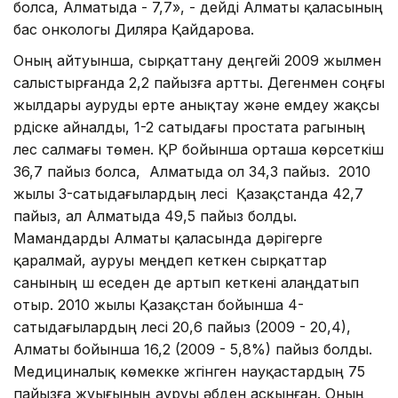
болса, Алматыда - 7,7», - дейді Алматы қаласының
бас онкологы Диляра Қайдарова.
Оның айтуынша, сырқаттану деңгейі 2009 жылмен
салыстырғанда 2,2 пайызға артты. Дегенмен соңғы
жылдары ауруды ерте анықтау және емдеу жақсы
үрдіске айналды, 1-2 сатыдағы простата рагының
үлес салмағы төмен. ҚР бойынша орташа көрсеткіш
36,7 пайыз болса, Алматыда ол 34,3 пайыз. 2010
жылы 3-сатыдағылардың үлесі Қазақстанда 42,7
пайыз, ал Алматыда 49,5 пайыз болды.
Мамандарды Алматы қаласында дәрігерге
қаралмай, ауруы меңдеп кеткен сырқаттар
санының үш еседен де артып кеткені алаңдатып
отыр. 2010 жылы Қазақстан бойынша 4-
сатыдағылардың үлесі 20,6 пайыз (2009 - 20,4),
Алматы бойынша 16,2 (2009 - 5,8%) пайыз болды.
Медициналық көмекке жүгінген науқастардың 75
пайызға жуығының ауруы әбден асқынған. Оның