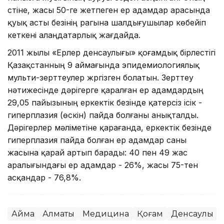
үстіне, жасы 50-ге жетпеген ер адамдар арасында
қуық асты безінің рагына шалдығушылар көбейіп
кеткені алаңдатарлық жағдайда.
2011 жылы «Ерлер денсаулығы» қоғамдық бірлестігі
Қазақстанның 9 аймағында эпидемиологиялық
мульти-зерттеулер жүргізген болатын. Зерттеу
нәтижесінде дәрігерге қаралған ер адамдардың
29,05 пайызының еркектік безінде қатерсіз ісік -
гиперплазия (өскін) пайда болғаны анықталды.
Дәрігерлер мәліметіне қарағанда, еркектік безінде
гиперплазия пайда болған ер адамдар саны
жасына қарай артып барады: 40 пен 49 жас
аралығындағы ер адамдар - 26%, жасы 75-тен
асқандар - 76,8%.
Аймақ
Алматы
Медицина
Қоғам
Денсаулық