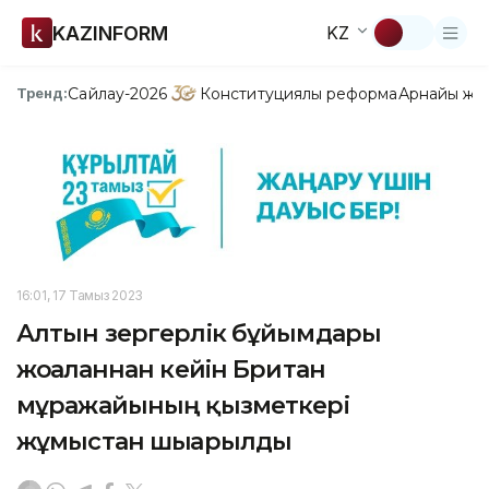
KAZINFORM
KZ
Сайлау-2026
Конституциялық реформа
Арнайы жо
Тренд:
16:01, 17 Тамыз 2023
Алтын зергерлік бұйымдары
жоғалғаннан кейін Британ
мұражайының қызметкері
жұмыстан шығарылды