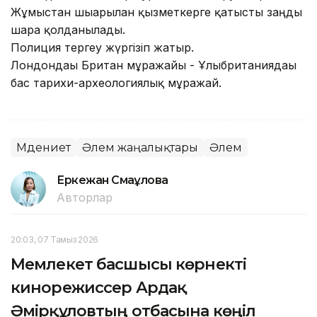
Жұмыстан шығарылған қызметкерге қатысты заңды
шара қолданылады.
Полиция тергеу жүргізіп жатыр.
Лондондағы Британ мұражайы - Ұлыбританиядағы
бас тарихи-археологиялық мұражай.
Мәдениет
Әлем жаңалықтары
Әлем
Еркежан Смағұлова
Авторлар
20:03, 07 Тамыз 2026
Мемлекет басшысы көрнекті
кинорежиссер Ардақ
Әмірқұловтың отбасына көңіл