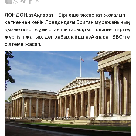
ЛОНДОН.ҚазАқпарат – Бірнеше экспонат жоғалып
кеткеннен кейін Лондондағы Британ мұражайының
қызметкері жұмыстан шығарылды. Полиция тергеу
жүргізіп жатыр, деп хабарлайды ҚазАқпарат ВВС-ге
сілтеме жасап.