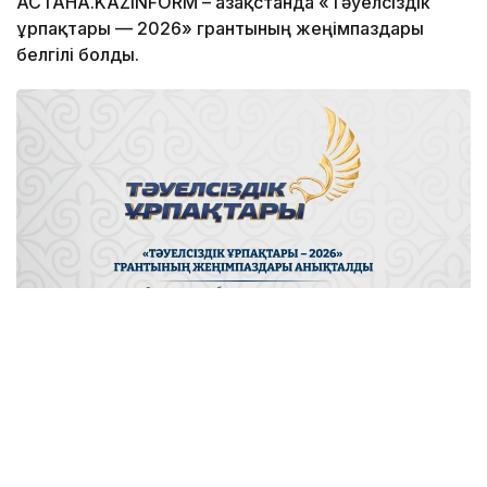
АСТАНА.KAZINFORM – Қазақстанда «Тәуелсіздік
ұрпақтары — 2026» грантының жеңімпаздары
белгілі болды.
Фото: Мәдениет және ақпарат министрлігі
Конкурстық комиссияның шешімімен ең жоғары
ұпай жинаған 30 жас қазақстандық іріктелді. Әр
грант иегеріне өз жобасын жүзеге асыру үшін