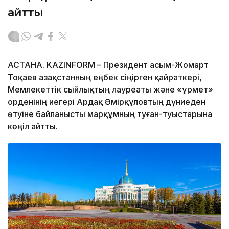
айтты
АСТАНА. KAZINFORM – Президент Қасым-Жомарт
Тоқаев Қазақстанның еңбек сіңірген қайраткері,
Мемлекеттік сыйлықтың лауреаты және «Құрмет»
орденінің иегері Ардақ Әмірқұловтың дүниеден
өтуіне байланысты марқұмның туған-туыстарына
көңіл айтты.