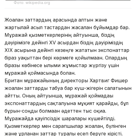
Фото: wikipedia.org
Жоғалған заттардың арасында алтын және
жартылай асыл тастардан жасалған бұйымдар бар.
Мұражай қызметкерлерінің айтуынша, біздің
дәуірімізге дейінгі XV ғасырдан біздің дәуіріміздің
XIX ғасырына дейінгі кезеңге жататын экспонаттар
біраз уақыттан бері көрмеге қойылмаған. Олардың
біразы көбінесе ғылыми жұмыстар жүргізу үшін
мұражай қоймасында болған.
Британ мұражайының директоры Хартвиг Фишер
жоғалған заттарды табуға бар күш-жігерін салатынын
айтты. Оның айтуынша, мұражай қоймадағы
экспонаттардың сақталуына мұқият қарайды, бұл
бұрын-соңды болмаған әдеттен тыс оқиға.
Мұражайда қауіпсіздік шаралары күшейтілді.
Қызметкерлер мен сарапшылар жоғалған, бүлінген
және ұрланған заттар туралы есеп беруге кірісті.