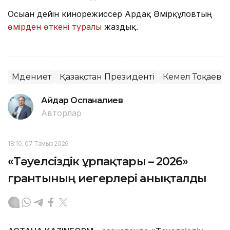
Осыған дейін кинорежиссер Ардақ Әмірқұловтың
өмірден өткені туралы
жаздық.
Мәдениет
Қазақстан Президенті
Кемел Тоқаев
Айдар Оспаналиев
Авторлар
18:10, 07 Тамыз 2026
«Тәуелсіздік ұрпақтары – 2026»
грантының иегерлері анықталды