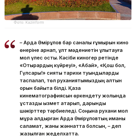
Фото: Kazinform
– Ардақ Әмірқұлов бар саналы ғұмырын кино
өнеріне арнап, ұлт мәдениетін ұлықтауға
мол үлес қосты. Кәсіби киногер ретінде
«Отырардың күйреуі», «Абай», «Қош бол,
Гүлсары!» сияқты тарихи туындыларды
таспалап, төл руханиятымыздың алтын
қорын байыта білді. Қазақ
кинематографиясын өркендету жолында
ұстаздық қызмет атқарып, дарынды
шәкірттер тәрбиеледі. Соңына рухани мол
мұра қалдырған Ардақ Әмірқұловтың иманы
саламат, жаны жәннатта болсын, – деп
жазылған жеделхатта.