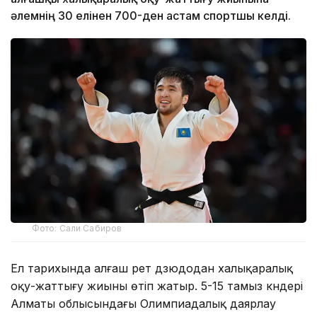
әлемнің 30 елінен 700-ден астам спортшы келді.
Фото: Сали Сабиров
Ел тарихында алғаш рет дзюдодан халықаралық
оқу-жаттығу жиыны өтіп жатыр. 5-15 тамыз күндері
Алматы облысындағы Олимпиадалық даярлау