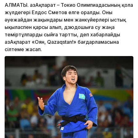
АЛМАТЫ. ҚазАқпарат – Токио Олимпиадасының қола
жүлдегері Елдос Сметов елге оралды. Оны
әуежайдан жақындары мен жанкүйерлері ыстық
ықыласпен қарсы алып, дзюдошыға су жаңа
теміртұлпарды сыйға тартты, деп хабарлайды
ҚазАқпарат «Оян, Qazaqstan!» бағдарламасына
сілтеме жасап.