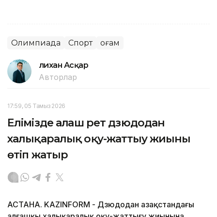
Олимпиада
Спорт
Қоғам
Әлихан Асқар
Авторлар
17:59, 05 Тамыз 2026
Елімізде алғаш рет дзюдодан
халықаралық оқу-жаттығу жиыны
өтіп жатыр
АСТАНА. KAZINFORM - Дзюдодан Қазақстандағы
алғашқы халықаралық оқу-жаттығу жиынына