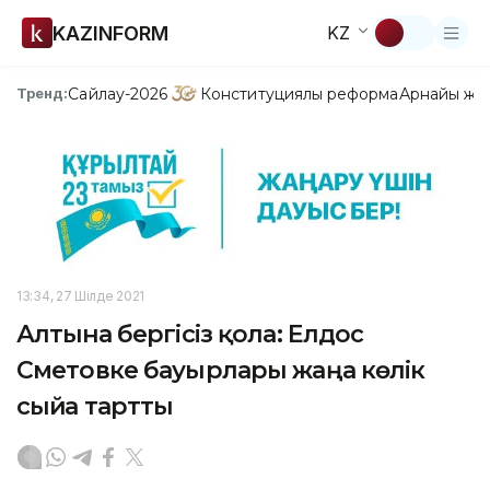
KAZINFORM
KZ
Сайлау-2026
Конституциялық реформа
Арнайы жо
Тренд:
13:34, 27 Шілде 2021
Алтынға бергісіз қола: Елдос
Сметовке бауырлары жаңа көлік
сыйға тартты