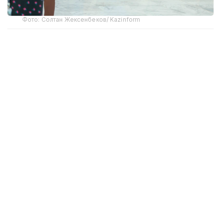
Фото: Солтан Жексенбеков/ Kazinform
Малайзияның Пенанг штатынан келген Ишуан Лоу
— 19 жастағы студент, болашақ ЖИ саласының
маманы. Ол халықаралық деңгейдегі ЖИ жарысына
алғаш рет қатысып отырғанын айтады.
— Астанада өтіп жатқан олимпиадаға
наурыз айынан бастап дайындалдық. Бұл
үшін арнайы оқу-жаттығу жиындары
ұйымдастырылды. Командаластарыммен
бірге дәріс тыңдадық және зертханалық
жұмыстарды атқардық. Жасанды
интеллектіге қатысты
тұжырымдамаларды меңгердік. Жиған
біліміміз бен тәжірибемізді осы сайыс
барысында қолданамыз, — дейді Ишуан.