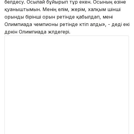
белдесу. Осылай бұйырып тұр екен. Осының өзіне
қуаныштымын. Менің елім, жерім, халқым үшінші
орынды бірінші орын ретінде қабылдап, мені
Олимпиада чемпионы ретінде күтіп алды», - деді екі
дүркін Олимпиада жүлдегері.