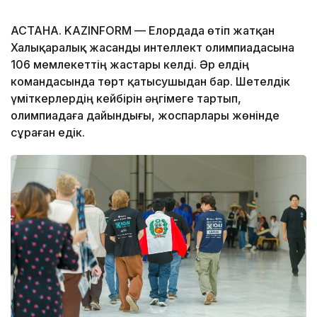
АСТАНА. KAZINFORM — Елордада өтіп жатқан
Халықаралық жасанды интеллект олимпиадасына
106 мемлекеттің жастары келді. Әр елдің
командасында төрт қатысушыдан бар. Шетелдік
үміткерлердің кейбірін әңгімеге тартып,
олимпиадаға дайындығы, жоспарлары жөнінде
сұраған едік.