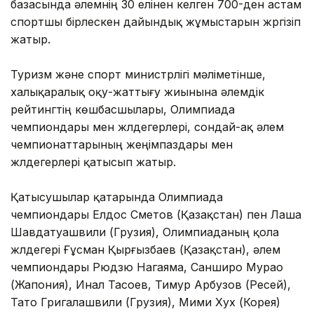
базасында әлемнің 30 елінен келген 700-ден астам
спортшы бірлескен дайындық жұмыстарын жүргізіп
жатыр.
Туризм және спорт министрлігі мәліметінше,
халықаралық оқу-жаттығу жиынына әлемдік
рейтингтің көшбасшылары, Олимпиада
чемпиондары мен жүлдегерлері, сондай-ақ әлем
чемпионаттарының жеңімпаздары мен
жүлдегерлері қатысып жатыр.
Қатысушылар қатарында Олимпиада
чемпиондары Елдос Сметов (Қазақстан) пен Лаша
Шавдатуашвили (Грузия), Олимпиаданың қола
жүлдегері Ғұсман Қырғызбаев (Қазақстан), әлем
чемпиондары Рюдзю Нагаяма, Санширо Мурао
(Жапония), Инал Тасоев, Тимур Арбузов (Ресей),
Тато Григалашвили (Грузия), Мими Хух (Корея)