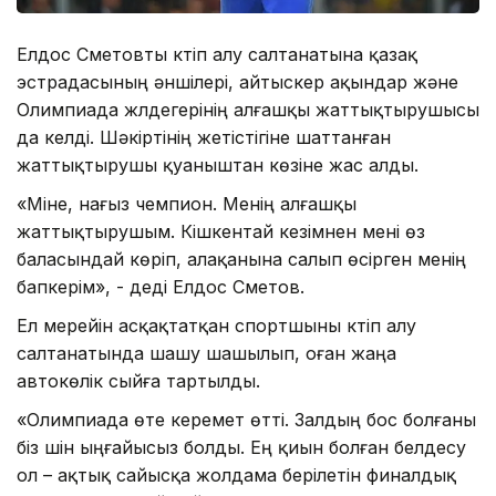
Елдос Сметовты күтіп алу салтанатына қазақ
эстрадасының әншілері, айтыскер ақындар және
Олимпиада жүлдегерінің алғашқы жаттықтырушысы
да келді. Шәкіртінің жетістігіне шаттанған
жаттықтырушы қуаныштан көзіне жас алды.
«Міне, нағыз чемпион. Менің алғашқы
жаттықтырушым. Кішкентай кезімнен мені өз
баласындай көріп, алақанына салып өсірген менің
бапкерім», - деді Елдос Сметов.
Ел мерейін асқақтатқан спортшыны күтіп алу
салтанатында шашу шашылып, оған жаңа
автокөлік сыйға тартылды.
«Олимпиада өте керемет өтті. Залдың бос болғаны
біз үшін ыңғайысыз болды. Ең қиын болған белдесу
ол – ақтық сайысқа жолдама берілетін финалдық