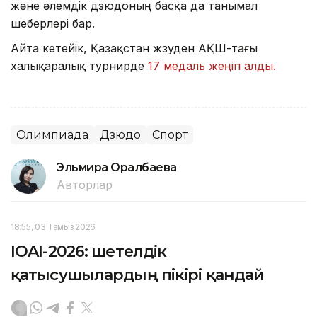
және әлемдік дзюдоның басқа да танымал
шеберлері бар.
Айта кетейік, Қазақстан жүзуден АҚШ-тағы
халықаралық турнирде
17 медаль жеңіп алды.
Олимпиада
Дзюдо
Спорт
Эльмира Оралбаева
Авторлар
18:55, 03 Тамыз 2026
IOAI-2026: шетелдік
қатысушылардың пікірі қандай