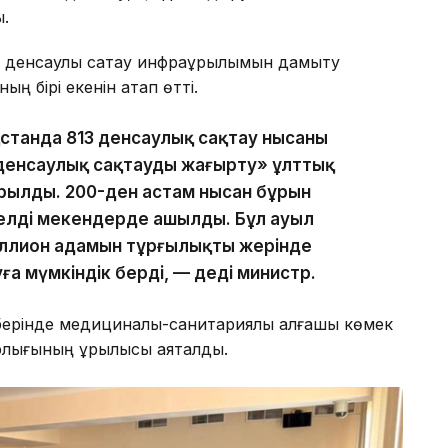
ы.
 денсаулық сақтау инфрақұрылымын дамыту
ң бірі екенін атап өтті.
қстанда 813 денсаулық сақтау нысаны
 денсаулық сақтауды жаңғырту» ұлттық
рылды. 200-ден астам нысан бұрын
елді мекендерде ашылды. Бұл ауыл
иллион адамын тұрғылықты жерінде
а мүмкіндік берді, — деді министр.
рінде медициналық-санитариялық алғашқы көмек
лығының құрылысы аяқталды.