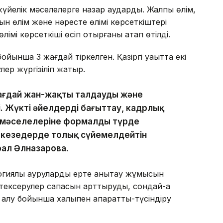
 жүйелік мәселелерге назар аударды. Жалпы өлім,
н өлім және нәресте өлімі көрсеткіштері
імі көрсеткіші өсіп отырғаны атап өтілді.
йынша 3 жағдай тіркелген. Қазіргі уақытта екі
ер жүргізіліп жатыр.
жағдай жан-жақты талдауды және
. Жүкті әйелдерді бағыттау, кадрлық
 мәселелеріне формалды түрде
 кезеңдерде толық сүйемелдейтін
рал Әлназарова.
огиялық ауруларды ерте анықтау жұмысын
тексерулер сапасын арттыруды, сондай-ақ
лу бойынша халықпен ақпараттық-түсіндіру