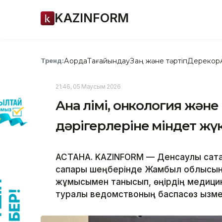
KAZINFORM
Ақорда
Тағайындау
Заң және тәртіп
Дерекқор
Тренд:
21:46, 05 Маусым 2026
Ана өлімі, онкология және
дәрігерлеріне міндет жү
АСТАНА. KAZINFORM — Денсаулық сақт
сапары шеңберінде Жамбыл облысынд
жұмысымен танысып, өңірдің медицин
туралы ведомствоның баспасөз қызмет