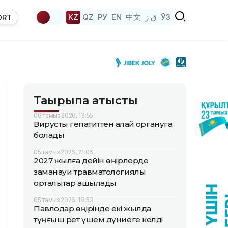
KZ
QZ
РУ
EN
中文
ق ز
ЎЗ
ORT
Тақырыпқа қатысты
06 тамыз 2026, 13:55
Вирустық гепатиттен қалай қорғануға
болады
05 тамыз 2026, 21:06
2027 жылға дейін өңірлерде
заманауи травматологиялық
орталықтар ашылады
05 тамыз 2026, 18:53
Павлодар өңірінде екі жылда
тұңғыш рет үшем дүниеге келді