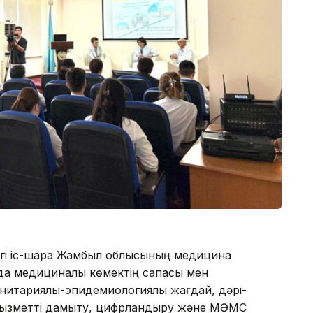
ізгі іс-шара Жамбыл облысының медицина
да медициналық көмектің сапасы мен
санитариялық-эпидемиологиялық жағдай, дәрі-
қ қызметті дамыту, цифрландыру және МӘМС