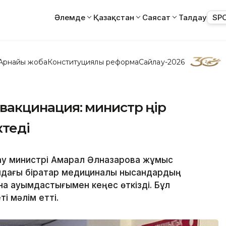
Әлемде
Қазақстан
Саясат
Талдау
SP
Арнайы жоба
Конституциялық реформа
Сайлау-2026
 вакцинация: министр өңір
ктеді
ау министрі Ақмарал Әлназарова жұмыс
ағы бірқатар медициналық нысандардың
а қауымдастығымен кеңес өткізді. Бұл
і мәлім етті.