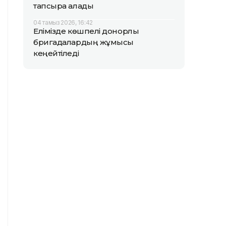
тапсыра алады
04 тамыз 2026, 16:42
Елімізде көшпелі донорлық
бригадалардың жұмысы
кеңейтіледі