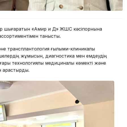
р шығаратын «Амир и Д» ЖШС кәсіпорнына
 ассортиментімен танысты.
не трансплантология ғылыми-клиникалық
шелердің жұмысын, диагностика мен емдеудің
ғары технологиялық медициналық көмекті және
 қарастырды.