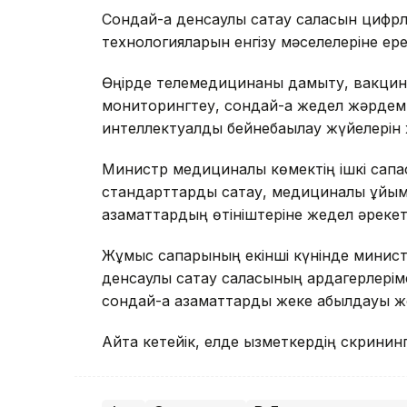
Сондай-ақ денсаулық сақтау саласын циф
технологияларын енгізу мәселелеріне ере
Өңірде телемедицинаны дамыту, вакцинала
мониторингтеу, сондай-ақ жедел жәрде
интеллектуалды бейнебақылау жүйелерін 
Министр медициналық көмектің ішкі сапа
стандарттарды сақтау, медициналық ұйы
азаматтардың өтініштеріне жедел әрекет е
Жұмыс сапарының екінші күнінде минист
денсаулық сақтау саласының ардагерлері
сондай-ақ азаматтарды жеке қабылдауы ж
Айта кетейік, елде қызметкердің скрининг