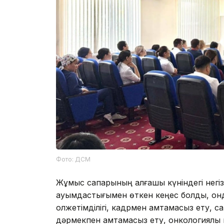
Фото: ДСМ
Жұмыс сапарының алғашқы күніндегі нег
қауымдастығымен өткен кеңес болды, он
қолжетімділігі, кадрмен қамтамасыз ету, 
дәрмекпен қамтамасыз ету, онкологиялы