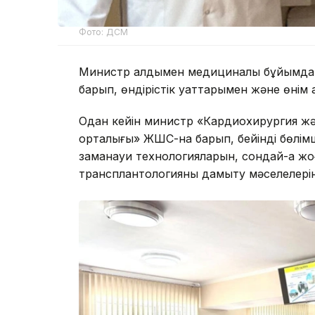
Фото: ДСМ
Министр алдымен медициналық бұйымда
барып, өндірістік қуаттарымен және өнім
Одан кейін министр «Кардиохирургия жә
орталығы» ЖШС-на барып, бейінді бөлім
заманауи технологияларын, сондай-ақ жо
трансплантологияны дамыту мәселелерін