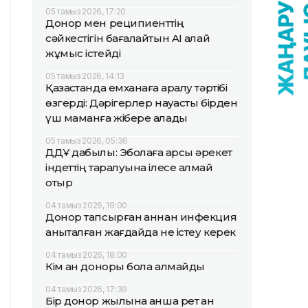
05 тамыз 2026, 17:20
Донор мен реципиенттің
сәйкестігін бағалайтын AI қалай
жұмыс істейді
05 тамыз 2026, 14:13
Қазақстанда емханаға қаралу тәртібі
өзгерді: Дәрігерлер науқасты бірден
үш маманға жібере алады
05 тамыз 2026, 05:36
ДДҰ дабылы: Эболаға қарсы әрекет
індеттің таралуына ілесе алмай
отыр
04 тамыз 2026, 19:00
Донор тапсырған қаннан инфекция
анықталған жағдайда не істеу керек
04 тамыз 2026, 18:00
Кім қан доноры бола алмайды
04 тамыз 2026, 17:39
Бір донор жылына қанша рет қан