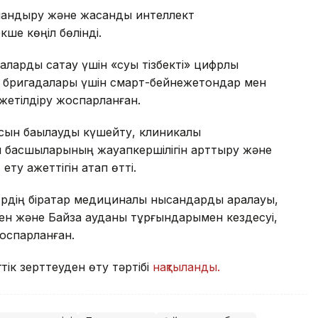
рландыру және жасанды интеллект
кше көңіл бөлінді.
рды сақтау үшін «суық тізбекті» цифрлық
м бригадалары үшін смарт-бейнежетондар мен
жетілдіру жоспарланған.
сын бақылауды күшейту, клиникалық
м басшыларының жауапкершілігін арттыру және
ту қажеттігін атап өтті.
рдің бірқатар медициналық нысандарды аралауы,
мен және Байзақ ауданы тұрғындарымен кездесуі,
оспарланған.
тік зерттеуден өту тәртібі
нақтыланды.