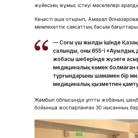
жүйесінің жұмыс істеуі мәселелері қаралд
Кеңесті аша отырып, Ақмарал Әлназарова
мемлекеттік саясаттың басым бағыттарыны
— Соңғы үш жылдың ішінде Қаза
салынды, оның 655-і «Ауылдық
жобасы шеңберінде жүзеге асы
медициналық көмек болмаған 
тұрғындарының шамамен бір м
медициналық қызметпен қамтуғ
Жамбыл облысында ұлттық жобаның шеңбе
бойынша жоспарланған 30 нысанның бар