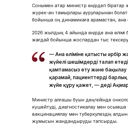
Сонымен қатар министр өңірдегі бірқатар
жүрек-қан тамырлары ауруларынан болаты
бойынша оң динамикаға қарамастан, ана өл
2026 жылдың 4 айында өңірде ана өлімі бо
жағдай бойынша жоспардан тыс тексерул
— Ана өліміне қатысты әрбір 
жүйелі шешімдерді талап етеді
қамтамасыз ету және бақылау
қарамай, пациенттерді барлық
жүйе құру қажет, — деді Ақма
Министр алғашқы буын деңгейінде онкол
күшейтуді, диагностикалау мен қосымша 
вакцинациялау мен туберкулездің алдын а
жұмысын жандандыруды тапсырды.