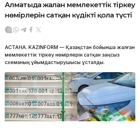
Алматыда жалған мемлекеттік тіркеу
нөмірлерін сатқан күдікті қолға түсті
АСТАНА. KAZINFORM — Қазақстан бойынша жалған
мемлекеттік тіркеу нөмірлерін сатқан заңсыз
схеманың ұйымдастырушысы ұсталды.