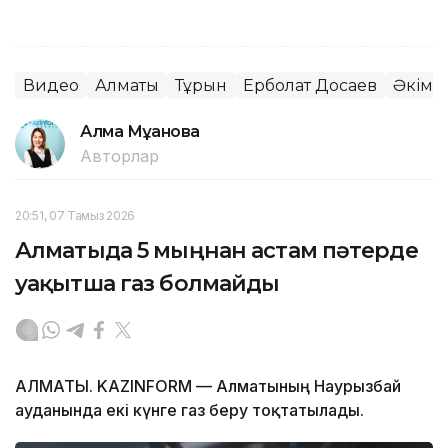
Видео
Алматы
Тұрғын
Ерболат Досаев
Әкім
Алма Мұқанова
Авторлар
20:51, 07 Тамыз 2026
Алматыда 5 мыңнан астам пәтерде
уақытша газ болмайды
АЛМАТЫ. KAZINFORM — Алматының Наурызбай
ауданында екі күнге газ беру тоқтатылады.