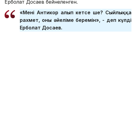
Ерболат Досаев бейнеленген.
«Мені Антикор алып кетсе ше? Сыйлыққа
рахмет, оны әйеліме беремін», - деп күлді
Ерболат Досаев.