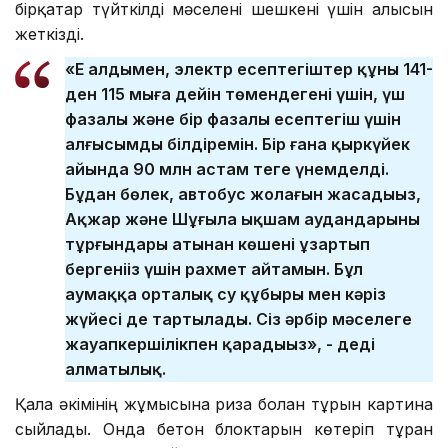
бірқатар түйткілді мәселені шешкені үшін алғысын
жеткізді.
«Ең алдымен, электр есептегіштер құны 141-
ден 115 мыңға дейін төмендегені үшін, үш
фазалы және бір фазалы есептегіш үшін
алғысымды білдіремін. Бір ғана қыркүйек
айында 90 млн астам теңге үнемделді.
Бұдан бөлек, автобус жолағын жасадыңыз,
Ақжар және Шұғыла ықшам аудандарының
тұрғындары атынан көшені ұзартып
бергеніңіз үшін рахмет айтамын. Бұл
аумаққа орталық су құбыры мен кәріз
жүйесі де тартылады. Сіз әрбір мәселеге
жауапкершілікпен қарадыңыз», - деді
алматылық.
Қала әкімінің жұмысына риза болған тұрғын картина
сыйлады. Онда бетон блоктарын көтеріп тұрған