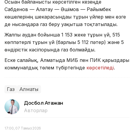
Осыған байланысты көрсетілген кезеңде
Сабденов — Алатау — Әшімов — Райымбек
көшелерінің шекарасындағы тұрғын үйлер мен өзге
де нысандарға газ беру уақытша тоқтатылады.
Жалпы аудан бойынша 1 153 жеке тұрғын үй, 515
көппәтерлі тұрғын үй (барлығы 5 112 пәтер) және 5
өндірістік кәсіпорында газ болмайды.
Еске салайық, Алматыда МИБ пен ПИК қарыздары
коммуналдық төлем түбіртегінде
көрсетіледі
.
Газ
Алматы
Досбол Атажан
Авторлар
17:00, 07 Тамыз 2026