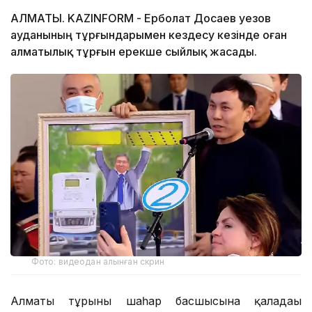
АЛМАТЫ. KAZINFORM - Ерболат Досаев Әуезов
ауданының тұрғындарымен кездесу кезінде оған
алматылық тұрғын ерекше сыйлық жасады.
Фото: видеодан алынған скрин
Алматы тұрғыны шаһар басшысына қаладағы