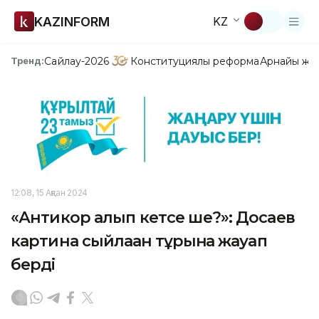
KAZINFORM
KZ
Сайлау-2026
Конституциялық реформа
Арнайы жо
Тренд:
12:08, 15 Ақпан 2024
«Антикор алып кетсе ше?»: Досаев
картина сыйлаған тұрғынға жауап
берді