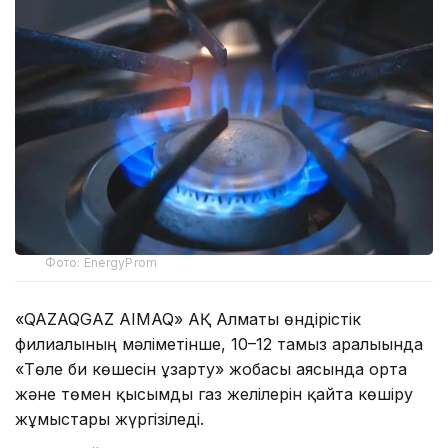
Фото: EnergyProm
«QAZAQGAZ AIMAQ» АҚ Алматы өндірістік
филиалының мәліметінше, 10–12 тамыз аралығында
«Төле би көшесін ұзарту» жобасы аясында орта
және төмен қысымды газ желілерін қайта көшіру
жұмыстары жүргізіледі.