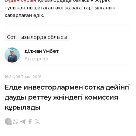
тұсынан пышақтаған әке жазаға тартылғанын
хабарлаған едік.
Сот
Қызылорда облысы
Әділжан Үмбет
Авторлар
16:44, 06 Тамыз 2026
Елде инвесторлармен сотқа дейінгі
дауды реттеу жөніндегі комиссия
құрылады