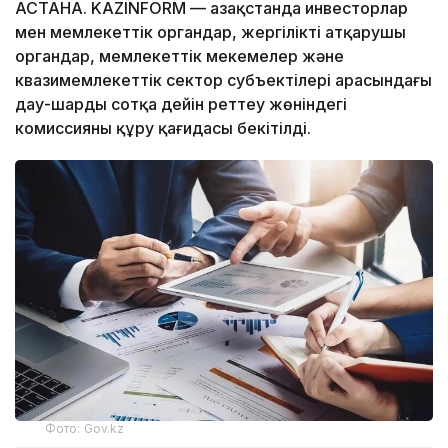
АСТАНА. KAZINFORM — Қазақстанда инвесторлар
мен мемлекеттік органдар, жергілікті атқарушы
органдар, мемлекеттік мекемелер және
квазимемлекеттік сектор субъектілері арасындағы
дау-шарды сотқа дейін реттеу жөніндегі
комиссияны құру қағидасы бекітілді.
Фото: Gov.kz