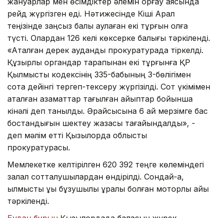
жануарлар мен өсімдіктер әлемін қорғау аясында
рейд жүргізген еді. Нәтижесінде Кіші Арал
теңізінде заңсыз балық аулаған екі тұрғын қолға
түсті. Олардан 126 келі көксерке балығы тәркіленді.
«Аталған дерек аудандық прокуратурада тіркелді.
Құзырлы органдар тарапынан екі тұрғынға ҚР
Қылмыстық кодексінің 335-бабының 3-бөлігімен
сотқа дейінгі тергеп-тексеру жүргізілді. Сот үкімімен
аталған азаматтар тағылған айыптар бойынша
кінәлі деп танылды. Әрқайсысына 6 ай мерзімге бас
бостандығын шектеу жазасы тағайындалды», -
деп мәлім етті Қызылорда облыстық
прокуратурасы.
Мемлекетке келтірілген 620 392 теңге көлеміндегі
залал сотталушылардан өндірілді. Сондай-ақ,
қылмыстық құқық бұзушылық құралы болған моторлы қайық
тәркіленді.
Бұдан бұрын
Қызылордада баласын жүрек