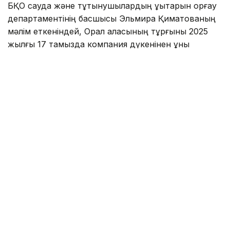
БҚО сауда және тұтынушылардың құқықтарын қорғау
департаментінің басшысы Эльмира Қиматованың
мәлім еткеніндей, Орал қаласының тұрғыны 2025
жылғы 17 тамызда компания дүкенінен құны
174,990 мың теңге тұратын кір жуатын машина
сатып алған.
Эльмира Нұрқызының сөзіне қарағанда, кір жуатын
машина күрделі жөндеу жүргізілген жаңа үйдегі
пәтердің ас үйіне орнатылған. Сол жылы 11
қыркүйекте пәтерде өрт болған. Өрт-техникалық
сараптама қорытындысына сәйкес от кір жуатын
машинадан шыққан.
Салдарынан пәтерге, сондай-ақ дүние-мүлікке
залал келтірілген. Әділет министрлігі сот
сараптамалары орталығының қорытындысына
сәйкес қалпына келтіру-жөндеу құны 7 млн 857,676
мың теңгеге бағаланған.