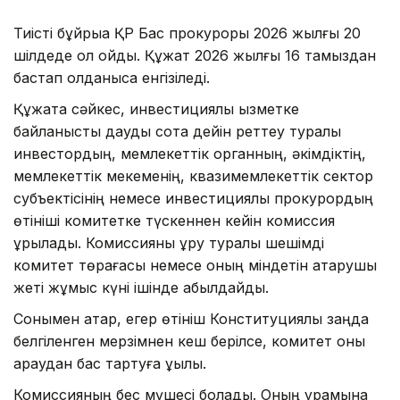
Тиісті бұйрыққа ҚР Бас прокуроры 2026 жылғы 20
шілдеде қол қойды. Құжат 2026 жылғы 16 тамыздан
бастап қолданысқа енгізіледі.
Құжатқа сәйкес, инвестициялық қызметке
байланысты дауды сотқа дейін реттеу туралы
инвестордың, мемлекеттік органның, әкімдіктің,
мемлекеттік мекеменің, квазимемлекеттік сектор
субъектісінің немесе инвестициялық прокурордың
өтініші комитетке түскеннен кейін комиссия
құрылады. Комиссияны құру туралы шешімді
комитет төрағасы немесе оның міндетін атқарушы
жеті жұмыс күні ішінде қабылдайды.
Сонымен қатар, егер өтініш Конституциялық заңда
белгіленген мерзімнен кеш берілсе, комитет оны
қараудан бас тартуға құқылы.
Комиссияның бес мүшесі болады. Оның құрамына