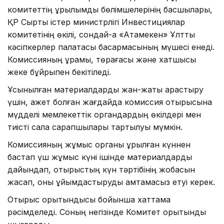
комитеттің құрылымдық бөлімшелерінің басшылары,
ҚР Сыртқы істер министрлігі Инвестициялар
комитетінің өкілі, сондай-ақ «Атамекен» Ұлттық
кәсіпкерлер палатасы басқармасының мүшесі енеді.
Комиссияның құрамы, төрағасы және хатшысы
жеке бұйрықпен бекітіледі.
Ұсынылған материалдарды жан-жақты қарастыру
үшін, қажет болған жағдайда комиссия отырысына
мүдделі мемлекеттік органдардың өкілдері мен
тиісті сала сарапшылары тартылуы мүмкін.
Комиссияның жұмыс органы құрылған күннен
бастап үш жұмыс күні ішінде материалдарды
дайындап, отырыстың күн тәртібінің жобасын
жасап, оны ұйымдастыруды қамтамасыз етуі керек.
Отырыс қорытындысы бойынша хаттама
рәсімделеді. Соның негізінде Комитет қорытынды