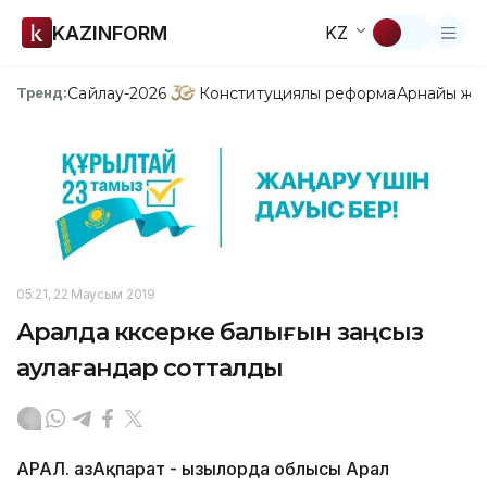
KAZINFORM
KZ
Сайлау-2026
Конституциялық реформа
Арнайы жо
Тренд:
05:21, 22 Маусым 2019
Аралда көксерке балығын заңсыз
аулағандар сотталды
АРАЛ. ҚазАқпарат - Қызылорда облысы Арал