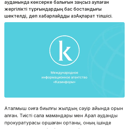
ауданында көксерке балығын заңсыз аулаған
жергілікті тұрғындардың бас бостандығы
шектелді, деп хабарлайдды ҚазАқпарат тілшісі.
Аталмыш оқиға биылғы жылдың сәуір айында орын
алған. Тиісті сала мамандары мен Арал аудандық
прокуратурасы қоршаған ортаны, оның ішінде