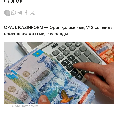
өндірді
ОРАЛ. KAZINFORM — Орал қаласының № 2 сотында
ерекше азаматтық іс қаралды.
Фото: Kazinform