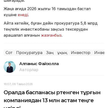
шығарады.
Жаңа қағида 2026 жылғы 16 тамыздан бастап
күшіне
енеді
.
Айта кетейік, бұған дейін прокуратура 5,8 млрд
теңгелік инвестжобаны заңсыз тексеруден
арашалап қалғанын
жазғанбыз
.
Сот
Прокуратура
Заң
Құқық
Инвестор
Инвес
Алпамыс Файзолла
Авторлар
16:07, 06 Тамыз 2026
Оралда баспанасы өртенген тұрғын
компаниядан 13 млн астам теңге