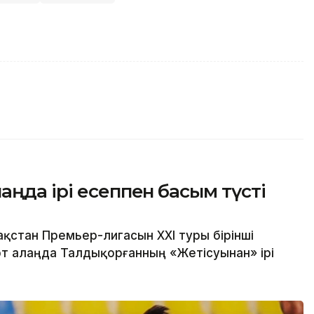
аңда ірі есеппен басым түсті
қстан Премьер-лигасын ХХІ туры бірінші
т алаңда Талдықорғанның «Жетісуынан» ірі