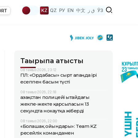
KZ
QZ
РУ
EN
中文
ق ز
ЎЗ
ORT
Тақырыпқа қатысты
08 тамыз 2026, 23:12
ҚПЛ: «Ордабасы» сырт алаңда ірі
есеппен басым түсті
08 тамыз 2026, 22:18
Қазақстан полицейі Қытайдағы
жекпе-жекте қарсыласын 13
секундта нокаутқа жіберді
08 тамыз 2026, 22:00
«Болашақ ойындары»: Team KZ
ресейлік командамен