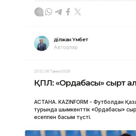
Әділжан Үмбет
Авторлар
23:12, 08 Тамыз 2026
ҚПЛ: «Ордабасы» сырт ал
АСТАНА. KAZINFORM - Футболдан Қаза
турында шымкенттік «Ордабасы» сыр
есеппен басым түсті.