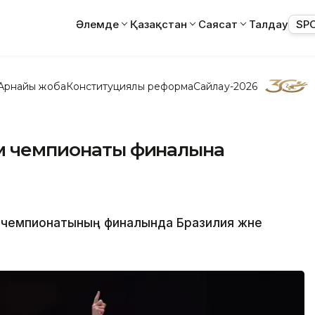
Әлемде
Қазақстан
Саясат
Талдау
SP
Арнайы жоба
Конституциялық реформа
Сайлау-2026
ем чемпионаты финалына
 чемпионатының финалында Бразилия және