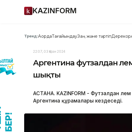
KAZINFORM
Ақорда
Тағайындау
Заң және тәртіп
Дерекқор
Тренд:
22:07, 03 Қазан 2024
Аргентина футзалдан әл
шықты
АСТАНА. KAZINFORM - Футзалдан әлем
Аргентина құрамалары кездеседі.