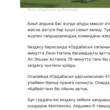
Фото: «Ордабасы» футбол клубы
Биыл алдына бас жүлде алуды мақсат еті
жеңіске жетуге бар күшн салып келеді. Т
жүрген талдықорғандық команданың жағд
Кездесу барысында «Ордабасы» сапынан 
минутта Леон Натель басымдықты арттыр
Ал Эльхан Астанов 78-минутта тағы бір
кездесу нүктесін қойды.
Осылайша «Ордабасы» қарсыласынан 4:0 
ұпаймен бірінші орынға орнықты. Оларды
«Қайраттан» бір ойыны артық.
Бұл турдағы екі кездесу кейінге қалдыр
күндеріне белгіленген. Алдымен 8 тамызд