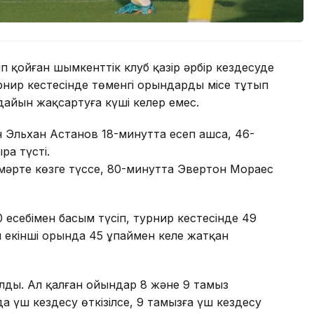
п қойған шымкенттік клуб қазір әрбір кездесуде
урнир кестесінде төменгі орындарды місе тұтып
айын жақсартуға күші келер емес.
Эльхан Астанов 18-минутта есеп ашса, 46-
а түсті.
 мәрте көзге түссе, 80-минутта Эвертон Мораес
есебімен басым түсіп, турнир кестесінде 49
ң екінші орында 45 ұпаймен келе жатқан
ылды. Ал қалған ойындар 8 және 9 тамыз
а үш кездесу өткізілсе, 9 тамызға үш кездесу