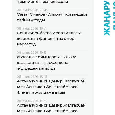
чемпиондыққа таласады
08 тамыз 2026, 20:45
Самат Смақов «Атырау» командасы
тізгінін ұстады
08 тамыз 2026, 19:51
Соня Жиенбаева Испаниядағы
жарыстың финалында өнер
көрсетеді
08 тамыз 2026, 19:12
«Болашақ ойындары – 2026»:
қазақстандық Novaq қола
жүлдеден қағылды
08 тамыз 2026, 18:45
Астана турнирі: Дамир Жалғасбай
мен Асылжан Арыстанбекова
финалға жолдама алды
08 тамыз 2026, 14:40
Астана турнирі: Дамир Жалғасбай
мен Асылжан Арыстанбекова