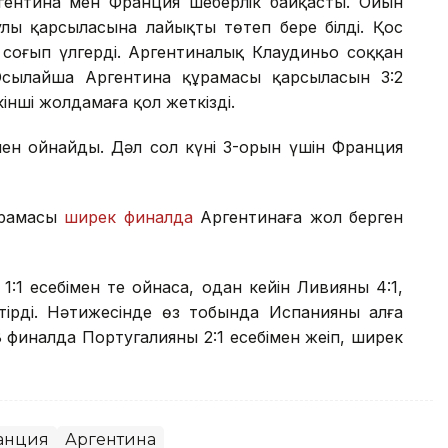
гентина мен Франция шеберлік байқасты. Ойын
ы қарсыласына лайықты төтеп бере білді. Қос
н соғып үлгерді. Аргентиналық Клаудиньо соққан
 Осылайша Аргентина құрамасы қарсыласын 3:2
екінші жолдамаға қол жеткізді.
мен ойнайды. Дәл сол күні 3-орын үшін Франция
ұрамасы
ширек финалда
Аргентинаға жол берген
1 есебімен тең ойнаса, одан кейін Ливияны 4:1,
ктірді. Нәтижесінде өз тобында Испанияны алға
8 финалда Португалияны 2:1 есебімен жеңіп, ширек
анция
Аргентина