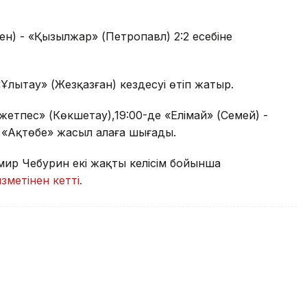
ен) - «Қызылжар» (Петропавл) 2:2 есебіне
«Ұлытау» (Жезқазған) кездесуі өтіп жатыр.
қжетпес» (Көкшетау),19:00-де «Елімай» (Семей) -
 «Ақтөбе» жасыл алаңға шығады.
мир Чебурин екі жақты келісім бойынша
зметінен кетті.