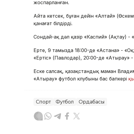
жоспарланған.
Айта кетсек, бұған дейін «Алтай» (Өскем
қанағат білдірді.
Сондай-ақ дәл қазір «Каспий» (Ақтау) - 
Ертең, 9 тамызда 18:00-де «Астана» - «О
«Ертіс» (Павлодар), 20:00-де «Атырау» -
Еске салсақ, қазақстандық маман Влади
«Атырау» футбол клубының бас бапкері
қы
Спорт
Футбол
Ордабасы