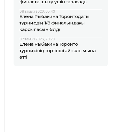
финалға шығу үшін таласады
08 тамыз 2026, 05:43
Елена Рыбакина Торонтодағы
турнирдің 1/8 финалындағы
қарсыласын білді
07 тамыз 2026, 23:20
Елена Рыбакина Торонто
турнирінің төртінші айналымына
өтті