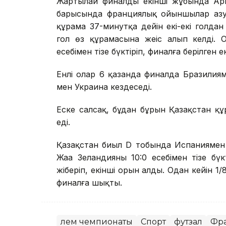
Жартылай финалдың екінші жұбында Ар
барысында франциялық ойыншылар азул
құрама 37-минутқа дейін екі-екі голда
гол өз құрамасына жеңіс алып келді.
есебімен тізе бүктіріп, финалға берілген 
Енлі олар 6 қазанда финалда Бразилия
мен Украина кездеседі.
Еске салсақ, бұдан бұрын Қазақстан қ
еді.
Қазақстан биыл D тобында Испаниямен 1:
Жаңа Зеландияны 10:0 есебімен тізе бү
жіберіп, екінші орын алды. Одан кейін 1/
финалға шықты.
Әлем чемпионаты
Спорт
футзал
Фр