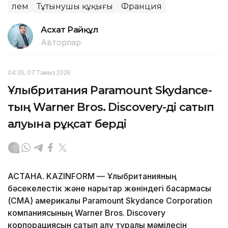
Әлем
Тұтынушы құқығы
Франция
Асхат Райқұл
Авторлар
04:35, 07 Тамыз 2026
Ұлыбритания Paramount Skydance-
тың Warner Bros. Discovery-ді сатып
алуына рұқсат берді
АСТАНА. KAZINFORM — Ұлыбританияның
бәсекелестік және нарықтар жөніндегі басқармасы
(CMA) америкалық Paramount Skydance Corporation
компаниясының Warner Bros. Discovery
корпорациясын сатып алу туралы мәмілесін