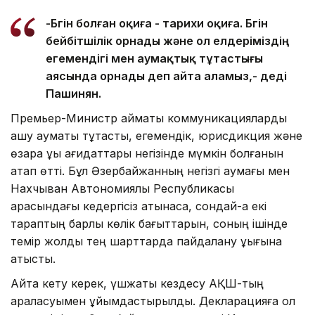
-Бүгін болған оқиға - тарихи оқиға. Бүгін
бейбітшілік орнады және ол елдеріміздің
егемендігі мен аумақтық тұтастығы
аясында орнады деп айта аламыз,- деді
Пашинян.
Премьер-Министр аймақтық коммуникацияларды
ашу аумақтық тұтастық, егемендік, юрисдикция және
өзара құқық қағидаттары негізінде мүмкін болғанын
атап өтті. Бұл Әзербайжанның негізгі аумағы мен
Нахчыван Автономиялық Республикасы
арасындағы кедергісіз қатынасқа, сондай-ақ екі
тараптың барлық көлік бағыттарын, соның ішінде
темір жолды тең шарттарда пайдалану құқығына
қатысты.
Айта кету керек, үшжақты кездесу АҚШ-тың
араласуымен ұйымдастырылды. Декларацияға қол