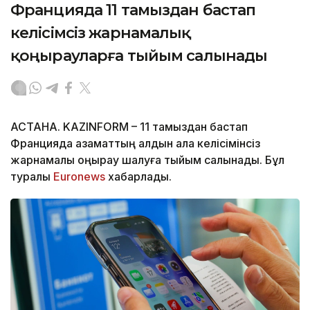
Францияда 11 тамыздан бастап
келісімсіз жарнамалық
қоңырауларға тыйым салынады
АСТАНА. KAZINFORM – 11 тамыздан бастап
Францияда азаматтың алдын ала келісімінсіз
жарнамалық қоңырау шалуға тыйым салынады. Бұл
туралы
Euronews
хабарлады.