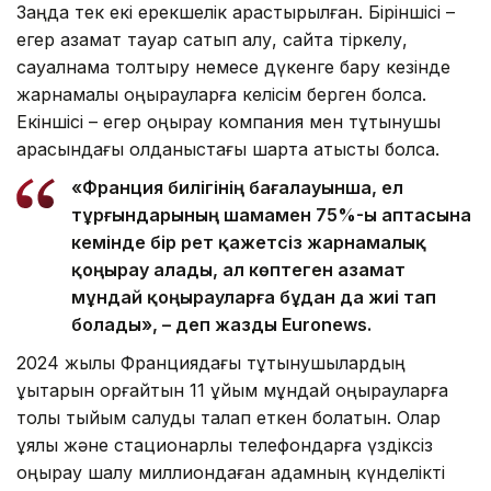
Заңда тек екі ерекшелік қарастырылған. Біріншісі –
егер азамат тауар сатып алу, сайтқа тіркелу,
сауалнама толтыру немесе дүкенге бару кезінде
жарнамалық қоңырауларға келісім берген болса.
Екіншісі – егер қоңырау компания мен тұтынушы
арасындағы қолданыстағы шартқа қатысты болса.
«Франция билігінің бағалауынша, ел
тұрғындарының шамамен 75%-ы аптасына
кемінде бір рет қажетсіз жарнамалық
қоңырау алады, ал көптеген азамат
мұндай қоңырауларға бұдан да жиі тап
болады», – деп жазды Euronews.
2024 жылы Франциядағы тұтынушылардың
құқықтарын қорғайтын 11 ұйым мұндай қоңырауларға
толық тыйым салуды талап еткен болатын. Олар
ұялы және стационарлық телефондарға үздіксіз
қоңырау шалу миллиондаған адамның күнделікті