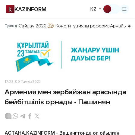
KAZINFORM
KZ
Сайлау-2026
Конституциялық реформа
Арнайы жо
Тренд:
17:23, 09 Тамыз 2025
Армения мен Әзербайжан арасында
бейбітшілік орнады - Пашинян
АСТАНА.KAZINFORM - Вашингтонда қол қойылған