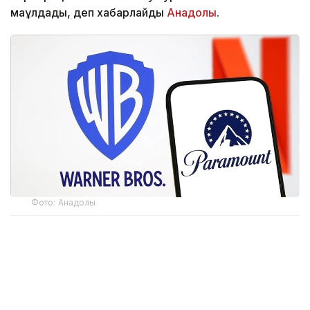
мақұлдады, деп хабарлайды
Анадолы
.
Фото: Анадолы
CMA мәліметінше, реттеуші Paramount Skydance
компаниясының Warner Bros. Discovery-ді сатып
алуына рұқсат берген. Мұндай шешім Paramount
компаниясы Ұлыбритания үкіметіне заңды күші бар