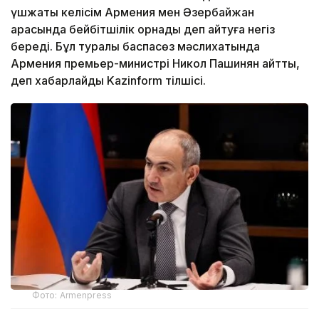
үшжақты келісім Армения мен Әзербайжан
арасында бейбітшілік орнады деп айтуға негіз
береді. Бұл туралы баспасөз мәслихатында
Армения премьер-министрі Никол Пашинян айтты,
деп хабарлайды Kazinform тілшісі.
Фото: Armenpress