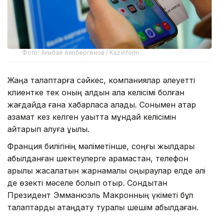
Фото: Ағыбай Аяпбергенов / Kazinform
Жаңа талаптарға сәйкес, компаниялар әлеуетті
клиентке тек оның алдын ала келісімі болған
жағдайда ғана хабарласа алады. Сонымен қатар
азамат кез келген уақытта мұндай келісімін
қайтарып алуға құқылы.
Франция билігінің мәліметінше, соңғы жылдары
қабылданған шектеулерге қарамастан, телефон
арқылы жасалатын жарнамалық қоңыраулар елде әлі
де өзекті мәселе болып отыр. Сондықтан
Президент Эмманюэль Макронның үкіметі бұл
талаптарды қатаңдату туралы шешім қабылдаған.