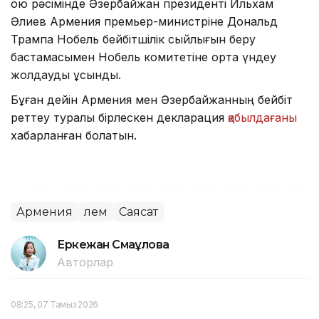
қою рәсімінде Әзербайжан президенті Ильхам
Әлиев Армения премьер-министріне Дональд
Трампқа Нобель бейбітшілік сыйлығын беру
бастамасымен Нобель комитетіне ортақ үндеу
жолдауды ұсынды.
Бұған дейін Армения мен Әзербайжанның бейбіт
реттеу туралы бірлескен декларация
қабылдағаны
хабарланған болатын.
Армения
Әлем
Саясат
Еркежан Смағұлова
Авторлар
08:25, 07 Тамыз 2026