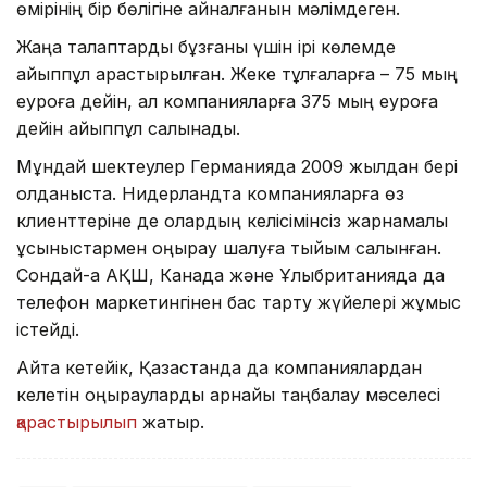
өмірінің бір бөлігіне айналғанын мәлімдеген.
Жаңа талаптарды бұзғаны үшін ірі көлемде
айыппұл қарастырылған. Жеке тұлғаларға – 75 мың
еуроға дейін, ал компанияларға 375 мың еуроға
дейін айыппұл салынады.
Мұндай шектеулер Германияда 2009 жылдан бері
қолданыста. Нидерландта компанияларға өз
клиенттеріне де олардың келісімінсіз жарнамалық
ұсыныстармен қоңырау шалуға тыйым салынған.
Сондай-ақ АҚШ, Канада және Ұлыбританияда да
телефон маркетингінен бас тарту жүйелері жұмыс
істейді.
Айта кетейік, Қазақстанда да компаниялардан
келетін қоңырауларды арнайы таңбалау мәселесі
қарастырылып
жатыр.