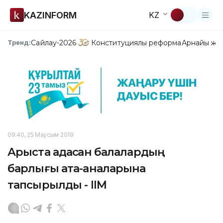
KAZINFORM
KZ
Сайлау-2026
Конституциялық реформа
Арнайы жо
Тренд:
09:40, 25 Маусым 2019
Арыста адасқан балалардың
барлығы ата-аналарына
тапсырылды - ІІМ