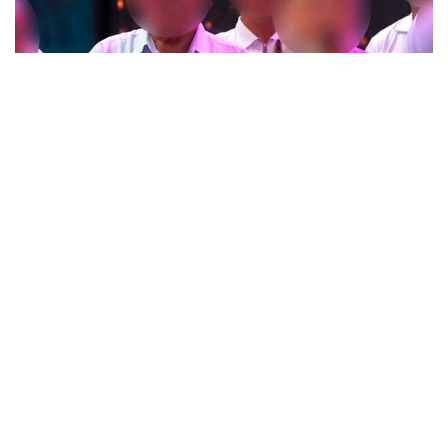
Фото: t.me/POLICE_of_KZ
Түркістан облысында өткен тойлардың бірінде
тілектің орнына діни «уағыз» айтқан ер адамның
видеосы әлеуметтік желіде кеңінен тарады.
Бейнежазбада ол тойларда арақтың қойылмай
жүргенін құптайтынын айтып, ендігі кезекте
музыкадан бас тарту керектігін жеткізген. Сондай-
ақ ерлер мен әйелдердің бірге отыруын шариғатқа
қайшы деп бағалап, мұсылмандардың діни
талаптарды қатаң ұстануы қажет екенін
айтқан.