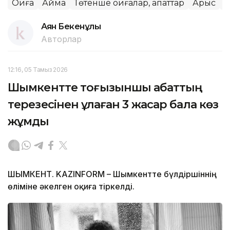
Оқиға
Аймақ
Төтенше оқиғалар, апаттар
Арыс
Б
Аян Бекенұлы
Авторлар
12:16, 05 Тамыз 2026
Шымкентте тоғызыншы қабаттың
терезесінен құлаған 3 жасар бала көз
жұмды
ШЫМКЕНТ. KAZINFORM – Шымкентте бүлдіршіннің
өліміне әкелген оқиға тіркелді.