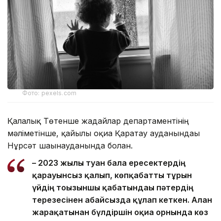
Фото: pexels.com
Қалалық Төтенше жағдайлар департаментінің
мәліметінше, қайғылы оқиға Қаратау ауданындағы
Нұрсәт шағынауданында болған.
– 2023 жылы туған бала ересектердің
қарауынсыз қалып, көпқабатты тұрғын
үйдің тоғызыншы қабатындағы пәтердің
терезесінен абайсызда құлап кеткен. Алған
жарақатынан бүлдіршін оқиға орнында көз