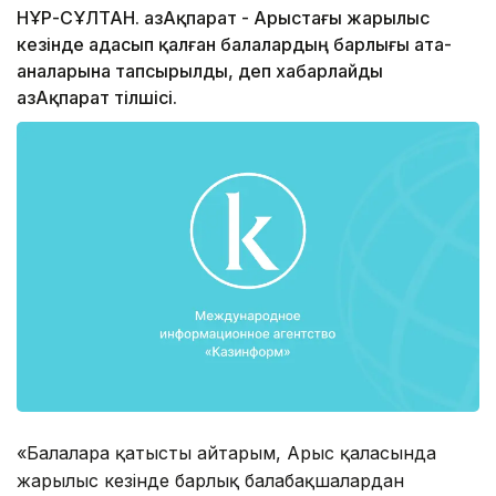
НҰР-СҰЛТАН. ҚазАқпарат - Арыстағы жарылыс
кезінде адасып қалған балалардың барлығы ата-
аналарына тапсырылды, деп хабарлайды
ҚазАқпарат тілшісі.
«Балаларға қатысты айтарым, Арыс қаласында
жарылыс кезінде барлық балабақшалардан