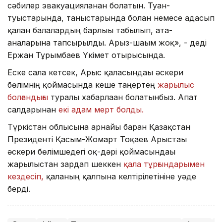
сәбилер эвакуацияланған болатын. Туған-
туыстарында, таныстарында болған немесе адасып
қалған балалардың барлығы табылып, ата-
аналарына тапсырылды. Арыз-шағым жоқ», - деді
Ержан Тұрғымбаев Үкімет отырысында.
Еске сала кетсек, Арыс қаласындағы әскери
бөлімнің қоймасында кеше таңертең
жарылыс
болғандығы
туралы хабарлаған болатынбыз. Апат
салдарынан
екі адам мерт болды.
Түркістан облысына арнайы барған Қазақстан
Президенті Қасым-Жомарт Тоқаев Арыстағы
әскери бөлімшедегі оқ-дәрі қоймасындағы
жарылыстан зардап шеккен
қала тұрғындарымен
кездесіп,
қаланың қалпына келтірілетініне уәде
берді.