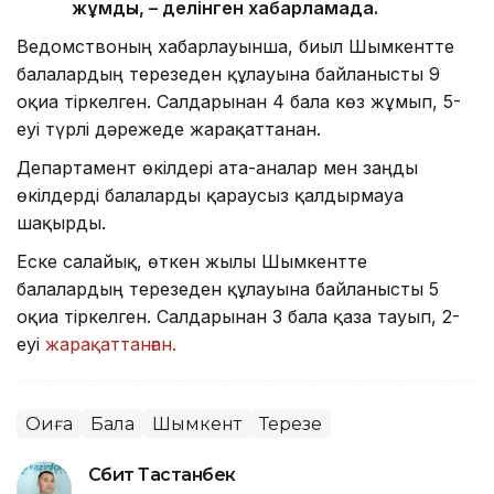
жұмды, – делінген хабарламада.
Ведомствоның хабарлауынша, биыл Шымкентте
балалардың терезеден құлауына байланысты 9
оқиға тіркелген. Салдарынан 4 бала көз жұмып, 5-
еуі түрлі дәрежеде жарақаттанған.
Департамент өкілдері ата-аналар мен заңды
өкілдерді балаларды қараусыз қалдырмауға
шақырды.
Еске салайық, өткен жылы Шымкентте
балалардың терезеден құлауына байланысты 5
оқиға тіркелген. Салдарынан 3 бала қаза тауып, 2-
еуі
жарақаттанған.
Оқиға
Бала
Шымкент
Терезе
Сәбит Тастанбек