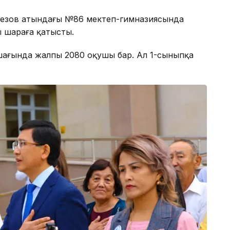
Әуезов атындағы №86 мектеп-гимназиясында
 шараға қатысты.
ошағында жалпы 2080 оқушы бар. Ал 1-сыныпқа