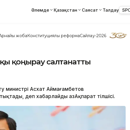
Әлемде
Қазақстан
Саясат
Талдау
SP
Арнайы жоба
Конституциялық реформа
Сайлау-2026
шқы қоңырау салтанатты
рту министрі Асхат Аймағамбетов
тықтады, деп хабарлайды ҚазАқпарат тілшісі.