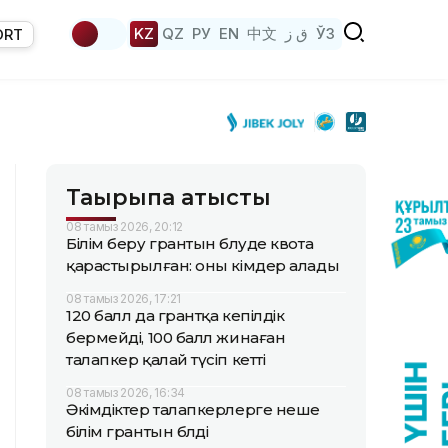
KZ
QZ
РУ
EN
中文
ق ز
ЎЗ
ORT
Тақырыпқа қатысты
08 тамыз 2026, 20:12
Білім беру грантын бөлуде квота
қарастырылған: оны кімдер алады
08 тамыз 2026, 17:21
120 балл да грантқа кепілдік
бермейді, 100 балл жинаған
талапкер қалай түсіп кетті
08 тамыз 2026, 16:34
Әкімдіктер талапкерлерге неше
білім грантын бөлді