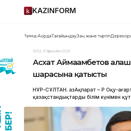
KAZINFORM
Ақорда
Тағайындау
Заң және тәртіп
Дерекқор
Тренд:
10:52, 01 Қыркүйек 2022
Асхат Аймағамбетов алға
шарасына қатысты
НҰР-СҰЛТАН. ҚазАқпарат – ҚР Оқу-аға
қазақстандықтарды білім күнімен құт