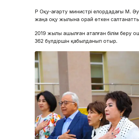
ҚР Оқу-ағарту министрі елордадағы М. 
жаңа оқу жылына орай өткен салтанатты
2019 жылы ашылған аталған білім беру 
362 бүлдіршін қабылданып отыр.