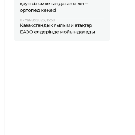
қауіпсіз сөмке таңдағаны жөн –
ортопед кеңесі
07 тамыз 2026, 15:50
Қазақстандық ғылыми атақтар
ЕАЭО елдерінде мойындалады