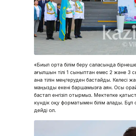
«Биыл орта білім беру саласында бірнеш
ағылшын тілі 1 сыныптан емес 2 және 3
ана тілін меңгеруден бастайды. Келесі 
маңызды екені баршамызға аян. Осы орай
бастап енгізіп отырмыз. Мектепке қатыс
күндік оқу форматымен білім алады. Бұл
дейді ол.