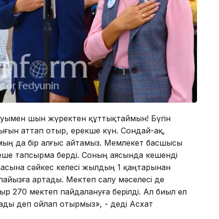
уымен шын жүректен құттықтаймын! Бүгін
ығын аттап отыр, ерекше күн. Сондай-ақ,
 мың да бір алғыс айтамыз. Мемлекет басшысы
ше тапсырма берді. Соның аясында кешенді
асына сәйкес келесі жылдың 1 қаңтарынан
пайызға артады. Мектеп салу мәселесі де
 270 мектеп пайдалануға берілді. Ал биыл ел
ады деп ойлап отырмыз», - деді Асхат