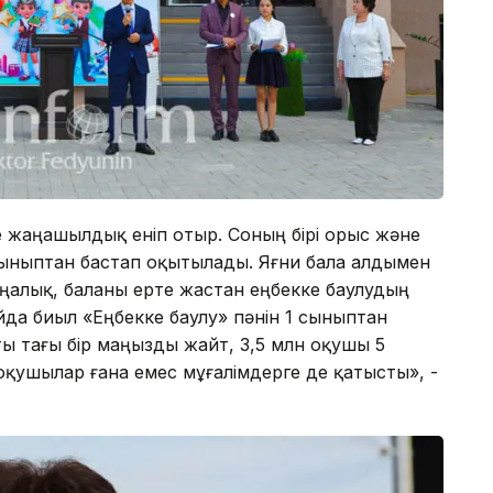
е жаңашылдық еніп отыр. Соның бірі орыс және
 сыныптан бастап оқытылады. Яғни бала алдымен
жаңалық, баланы ерте жастан еңбекке баулудың
да биыл «Еңбекке баулу» пәнін 1 сыныптан
ты тағы бір маңызды жайт, 3,5 млн оқушы 5
 оқушылар ғана емес мұғалімдерге де қатысты», -