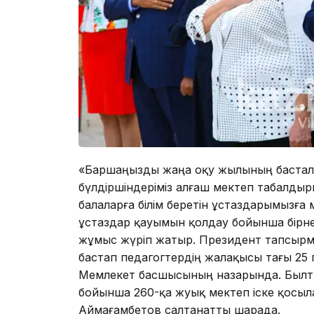
«Баршаңызды жаңа оқу жылының бастал
бүлдіршіндеріміз алғаш мектеп табалдыр
балаларға білім беретін ұстаздарымызға
ұстаздар қауымын қолдау бойынша бірне
жұмыс жүріп жатыр. Президент тапсырм
бастап педагогтердің жалақысы тағы 25 
Мемлекет басшысының назарында. Былтыр
бойынша 260-қа жуық мектеп іске қосыл
Аймағамбетов салтанатты шарада.