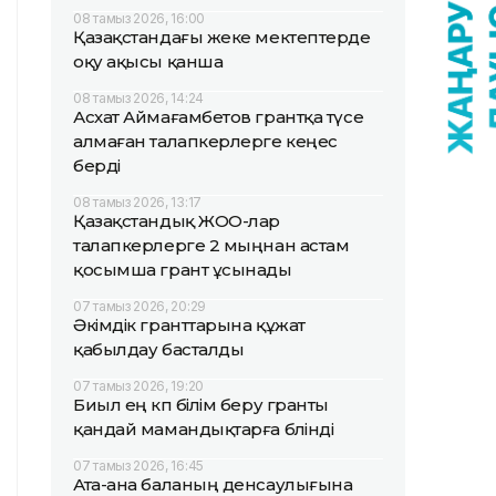
08 тамыз 2026, 16:00
Қазақстандағы жеке мектептерде
оқу ақысы қанша
08 тамыз 2026, 14:24
Асхат Аймағамбетов грантқа түсе
алмаған талапкерлерге кеңес
берді
08 тамыз 2026, 13:17
Қазақстандық ЖОО-лар
талапкерлерге 2 мыңнан астам
қосымша грант ұсынады
07 тамыз 2026, 20:29
Әкімдік гранттарына құжат
қабылдау басталды
07 тамыз 2026, 19:20
Биыл ең көп білім беру гранты
қандай мамандықтарға бөлінді
07 тамыз 2026, 16:45
Ата-ана баланың денсаулығына