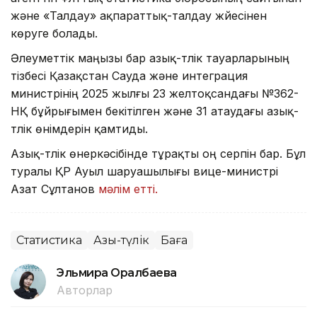
және «Талдау» ақпараттық-талдау жүйесінен
көруге болады.
Әлеуметтік маңызы бар азық-түлік тауарларының
тізбесі Қазақстан Сауда және интеграция
министрінің 2025 жылғы 23 желтоқсандағы №362-
НҚ бұйрығымен бекітілген және 31 атаудағы азық-
түлік өнімдерін қамтиды.
Азық-түлік өнеркәсібінде тұрақты оң серпін бар. Бұл
туралы ҚР Ауыл шаруашылығы вице-министрі
Азат Сұлтанов
мәлім етті.
Статистика
Азық-түлік
Баға
Эльмира Оралбаева
Авторлар