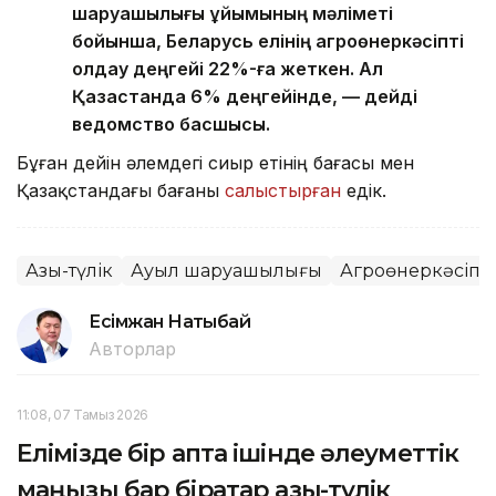
шаруашылығы ұйымының мәліметі
бойынша, Беларусь елінің агроөнеркәсіпті
қолдау деңгейі 22%-ға жеткен. Ал
Қазақстанда 6% деңгейінде, — дейді
ведомство басшысы.
Бұған дейін әлемдегі сиыр етінің бағасы мен
Қазақстандағы бағаны
салыстырған
едік.
Азық-түлік
Ауыл шаруашылығы
Агроөнеркәсіп
Есімжан Нақтыбай
Авторлар
11:08, 07 Тамыз 2026
Елімізде бір апта ішінде әлеуметтік
маңызы бар бірқатар азық-түлік