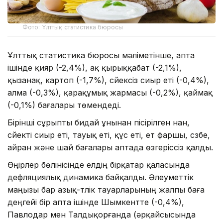
Фото: Ұлттық статистика бюросы
Ұлттық статистика бюросы мәліметінше, апта
ішінде қияр (-2,4%), ақ қырыққабат (-2,1%),
қызанақ, картоп (-1,7%), сүйексіз сиыр еті (-0,4%),
алма (-0,3%), қарақұмық жармасы (-0,2%), қаймақ
(-0,1%) бағалары төмендеді.
Бірінші сұрыпты бидай ұнынан пісірілген нан,
сүйекті сиыр еті, тауық еті, құс еті, ет фаршы, сүзбе,
айран және шай бағалары аптада өзгеріссіз қалды.
Өңірлер бөлінісінде елдің бірқатар қаласында
дефляциялық динамика байқалды. Әлеуметтік
маңызы бар азық-түлік тауарларының жалпы баға
деңгейі бір апта ішінде Шымкентте (-0,4%),
Павлодар мен Талдықорғанда (әрқайсысында