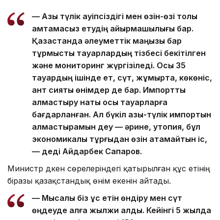
— Азық түлік қауіпсіздігі мен өзін-өзі толық
қамтамасыз етудің айырмашылығы бар.
Қазақстанда әлеуметтік маңызы бар
тұрмыстық тауарлардың тізбесі бекітілген
және мониторинг жүргізіледі. Осы 35
тауардың ішінде ет, сүт, жұмыртқа, көкөніс,
қант сияқты өнімдер де бар. Импортты
алмастыру нақты осы тауарларға
бағдарланған. Ал бүкіл азық-түлік импортын
алмастырамын деу — әрине, утопия, бұл
экономикалық тұрғыдан өзін ақтамайтын іс,
— деді Айдарбек Сапаров.
Министр дүкен сөрелеріндегі қатырылған құс етінің
біразы қазақстандық өнім екенін айтады.
— Мысалы біз құс етін өндіру мен сүт
өңдеуде алға жылжи алдық. Кейінгі 5 жылда