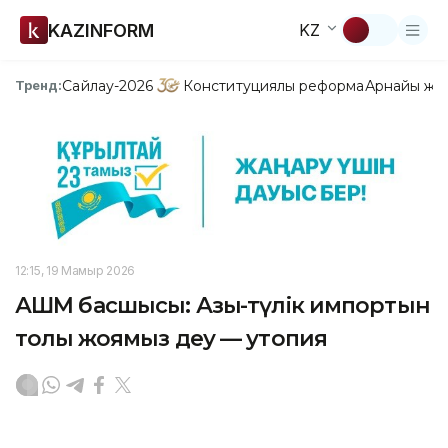
KAZINFORM
KZ
Сайлау-2026
Конституциялық реформа
Арнайы жо
Тренд:
12:15, 19 Мамыр 2026
АШМ басшысы: Азық-түлік импортын
толық жоямыз деу — утопия