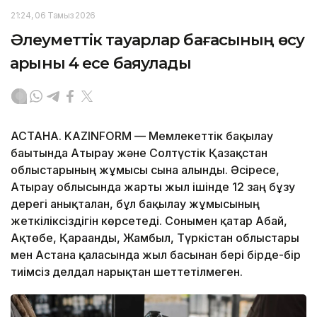
21:24, 06 Тамыз 2026
Әлеуметтік тауарлар бағасының өсу
қарқыны 4 есе баяулады
АСТАНА. KAZINFORM — Мемлекеттік бақылау
бағытында Атырау және Солтүстік Қазақстан
облыстарының жұмысы сынға алынды. Әсіресе,
Атырау облысында жарты жыл ішінде 12 заң бұзу
дерегі анықталған, бұл бақылау жұмысының
жеткіліксіздігін көрсетеді. Сонымен қатар Абай,
Ақтөбе, Қарағанды, Жамбыл, Түркістан облыстары
мен Астана қаласында жыл басынан бері бірде-бір
тиімсіз делдал нарықтан шеттетілмеген.