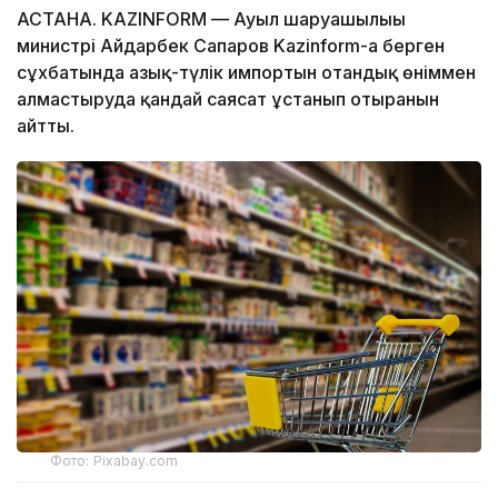
АСТАНА. KAZINFORM — Ауыл шаруашылығы
министрі Айдарбек Сапаров Kazinform-ға берген
сұхбатында азық-түлік импортын отандық өніммен
алмастыруда қандай саясат ұстанып отырғанын
айтты.
Фото: Pixabay.com