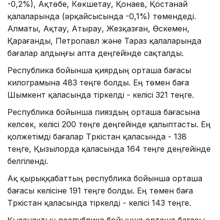
-0,2%), Ақтөбе, Көкшетау, Қонаев, Қостанай
қалаларында (әрқайсысында -0,1%) төмендеді.
Алматы, Ақтау, Атырау, Жезқазған, Өскемен,
Қарағанды, Петропавл және Тараз қалаларында
бағалар алдыңғы апта деңгейінде сақталды.
Республика бойынша қиярдың орташа бағасы
килограмына 483 теңге болды. Ең төмен баға
Шымкент қаласында тіркелді - келісі 321 теңге.
Республика бойынша пияздың орташа бағасына
келсек, келісі 200 теңге деңгейінде қалыптасты. Ең
қолжетімді бағалар Түркістан қаласында - 138
теңге, Қызылорда қаласында 164 теңге деңгейінде
белгіленді.
Ақ қырыққабаттың республика бойынша орташа
бағасы келісіне 191 теңге болды. Ең төмен баға
Түркістан қаласында тіркелді - келісі 143 теңге.