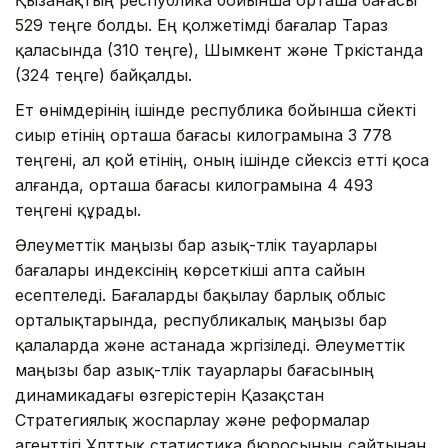
Қызанақтың республика бойынша орташа бағасы
529 теңге болды. Ең қолжетімді бағалар Тараз
қаласында (310 теңге), Шымкент және Түркістанда
(324 теңге) байқалды.
Ет өнімдерінің ішінде республика бойынша сүйекті
сиыр етінің орташа бағасы килограмына 3 778
теңгені, ал қой етінің, оның ішінде сүйексіз етті қоса
алғанда, орташа бағасы килограмына 4 493
теңгені құрады.
Әлеуметтік маңызы бар азық-түлік тауарлары
бағалары индексінің көрсеткіші апта сайын
есептеледі. Бағаларды бақылау барлық облыс
орталықтарында, республикалық маңызы бар
қалаларда және астанада жүргізіледі. Әлеуметтік
маңызы бар азық-түлік тауарлары бағасының
динамикадағы өзгерістерін Қазақстан
Стратегиялық жоспарлау және реформалар
агенттігі Ұлттық статистика бюросының сайтынан