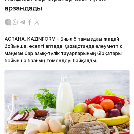
арзандады
АСТАНА. KAZINFORM – Биыл 5 тамыздағы жағдай
бойынша, есепті аптада Қазақстанда әлеуметтік
маңызы бар азық-түлік тауарларының бірқатары
бойынша бағаның төмендеуі байқалды.