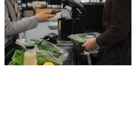
Фото: Сауда және интеграция министрлігі
Сауда және интеграция министрлігі Сауда
комитетінің алқа мәжілісінде 2026 жылдың бірінші
жартыжылдығы қорытындыланды. Жиын
барысында әлеуметтік маңызы бар азық-түлік
тауарларының бағасын тұрақтандыру шаралары
мен өңірлік департаменттердің жұмыс тиімділігі
талқыланды.