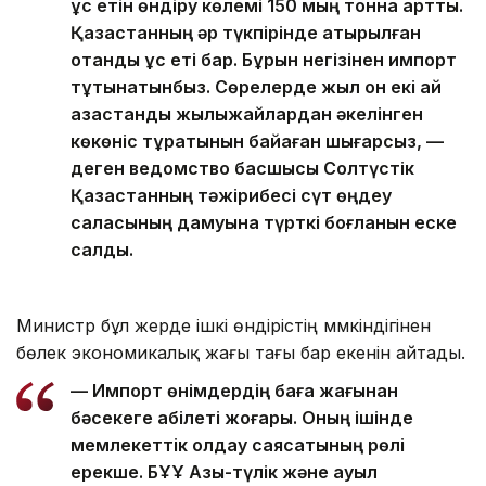
құс етін өндіру көлемі 150 мың тонна артты.
Қазақстанның әр түкпірінде қатырылған
отандық құс еті бар. Бұрын негізінен импорт
тұтынатынбыз. Сөрелерде жыл он екі ай
қазақстандық жылыжайлардан әкелінген
көкөніс тұратынын байқаған шығарсыз, —
деген ведомство басшысы Солтүстік
Қазақстанның тәжірибесі сүт өңдеу
саласының дамуына түрткі боғланын еске
салды.
Министр бұл жерде ішкі өндірістің мүмкіндігінен
бөлек экономикалық жағы тағы бар екенін айтады.
— Импорт өнімдердің баға жағынан
бәсекеге қабілеті жоғары. Оның ішінде
мемлекеттік қолдау саясатының рөлі
ерекше. БҰҰ Азық-түлік және ауыл