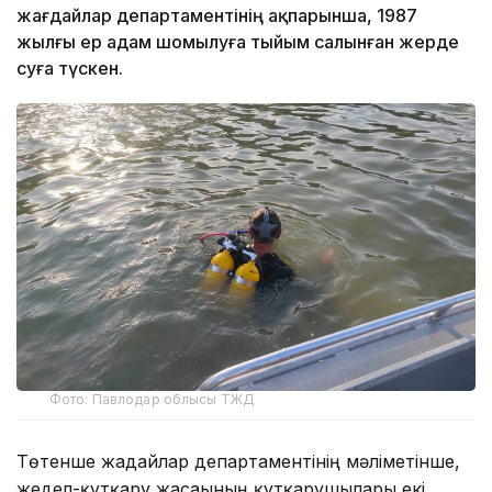
жағдайлар департаментінің ақпарынша, 1987
жылғы ер адам шомылуға тыйым салынған жерде
суға түскен.
Фото: Павлодар облысы ТЖД
Төтенше жағдайлар департаментінің мәліметінше,
жедел-құтқару жасағының құтқарушылары екі