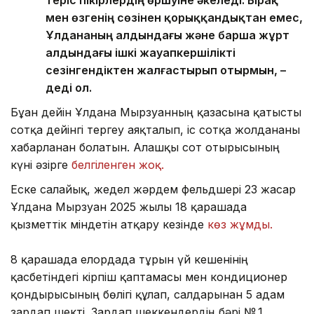
мен өзгенің сөзінен қорыққандықтан емес,
Ұлдананың алдындағы және барша жұрт
алдындағы ішкі жауапкершілікті
сезінгендіктен жалғастырып отырмын, –
деді ол.
Бұған дейін Ұлдана Мырзуанның қазасына қатысты
сотқа дейінгі тергеу аяқталып, іс сотқа жолданғаны
хабарланған болатын. Алғашқы сот отырысының
күні әзірге
белгіленген жоқ.
Еске салайық, жедел жәрдем фельдшері 23 жасар
Ұлдана Мырзуан 2025 жылғы 18 қарашада
қызметтік міндетін атқару кезінде
көз жұмды.
8 қарашада елордада тұрғын үй кешенінің
қасбетіндегі кірпіш қаптамасы мен кондиционер
қондырғысының бөлігі құлап, салдарынан 5 адам
зардап шекті. Зардап шеккендердің бәрі № 1