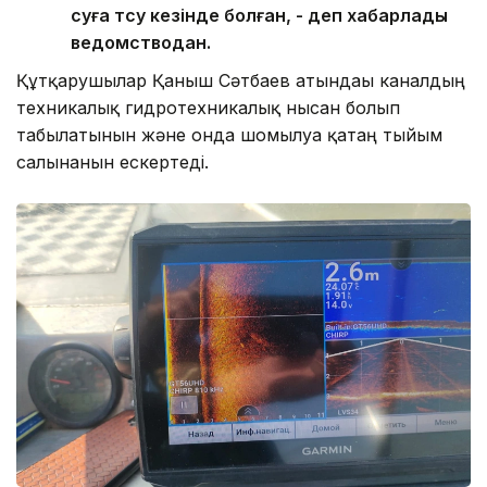
суға түсу кезінде болған, - деп хабарлады
ведомстводан.
Құтқарушылар Қаныш Сәтбаев атындағы каналдың
техникалық гидротехникалық нысан болып
табылатынын және онда шомылуға қатаң тыйым
салынғанын ескертеді.