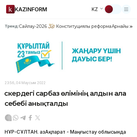
KAZINFORM
KZ
Сайлау-2026
Конституциялық реформа
Арнайы жо
Тренд:
23:56, 04 Маусым 2022
Әскердегі сарбаз өлімінің алдын ала
себебі анықталды
НҰР-СҰЛТАН. ҚазАқпарат - Маңғыстау облысында