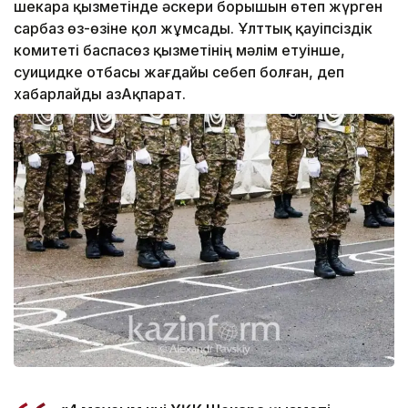
шекара қызметінде әскери борышын өтеп жүрген
сарбаз өз-өзіне қол жұмсады. Ұлттық қауіпсіздік
комитеті баспасөз қызметінің мәлім етуінше,
суицидке отбасы жағдайы себеп болған, деп
хабарлайды ҚазАқпарат.