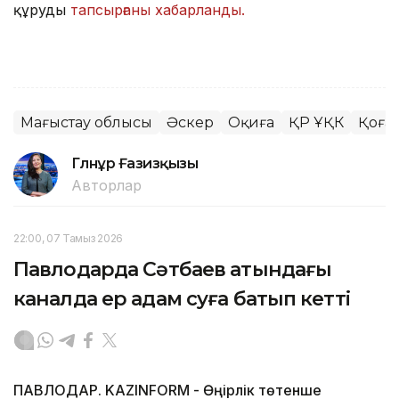
құруды
тапсырғаны хабарланды.
Маңғыстау облысы
Әскер
Оқиға
ҚР ҰҚК
Қоға
Гүлнұр Ғазизқызы
Авторлар
22:00, 07 Тамыз 2026
Павлодарда Сәтбаев атындағы
каналда ер адам суға батып кетті
ПАВЛОДАР. KAZINFORM - Өңірлік төтенше