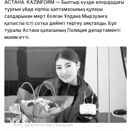
АСТАНА. KAZINFORM — Былтыр күзде елордадағы
тұрғын үйде кірпіш қаптамасының құлауы
салдарынан мерт болған Ұлдана Мырзуанға
қатысты істі сотқа дейінгі тергеу аяқталды. Бұл
туралы Астана қаласының Полиция департаменті
мәлім етті.
Фото: rustemova_aliya / instagram