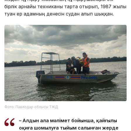
бірлік арнайы техниканы тарта отырып, 1987 жылы
туған ер адамның денесін судан алып шыққан.
Фото: Павлодар облысы ТЖД
– Алдын ала мәлімет бойынша, қайғылы
оқиға шомылуға тыйым салынған жерде