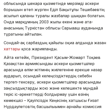
облысында шекара қызметінде мерзімді әскери
борышын өтеп жүрген Еділ Бақытұлы Тешебаевтің
асылып қалғаны туралы жазбалар шыққан болатын.
Онда марқұмның 2003 жылғы екені және ата-
анасының Түркістан облысы Сарыағаш ауданында
тұратыны айтылған.
Сондай-ақ сарбаздың қайғылы оқиға алдында жазған
хаттары
қоса жарияланды.
Айта кетейік, Президент Қасым-Жомарт Тоқаев
Қазақстан армиясындағы әскери қызметшілер
арасында өлім-жітімнің жиілегеніне ерекше назар
аударып, осындай келеңсіздіктердің себебін
тергеп-тексеру, әскери қызметшілер арасындағы
заңсыздықтарды жою және келешекте мұндай
теріс іс-әрекеттерді болдырмау үшін өзінің
көмекшісі – Қауіпсіздік Кеңесінің хатшысы Ғизат
Нұрдәулетовтің басшылығымен арнайы комиссия