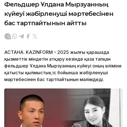
Фельдшер Ұлдана Мырзуанның
күйеуі жәбірленуші мәртебесінен
бас тартпайтынын айтты
АСТАНА. KAZINFORM – 2025 жылғы қарашада
қызметтік міндетін атқару кезінде қаза тапқан
фельдшер Ұлдана Мырзуанның күйеуі оның өліміне
қатысты қылмыстық іс бойынша жәбірленуші
мәртебесінен бас тартпайтынын мәлімдеді.