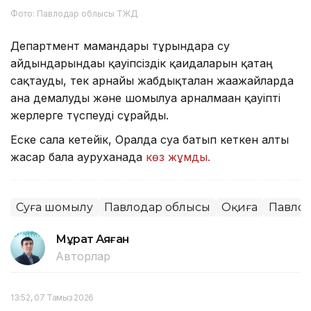
Фото: Павлодар облысы ТЖД
Департмент мамандары тұрғындарға су
айдындарындағы қауіпсіздік қағидаларын қатаң
сақтауды, тек арнайы жабдықталған жағажайларда
ғана демалуды және шомылуға арналмаған қауіпті
жерлерге түспеуді сұрайды.
Еске сала кетейік, Оралда суға батып кеткен алты
жасар бала ауруханада
көз жұмды.
Суға шомылу
Павлодар облысы
Оқиға
Павло
Мұрат Аяған
Авторлар
13:52, 07 Тамыз 2026