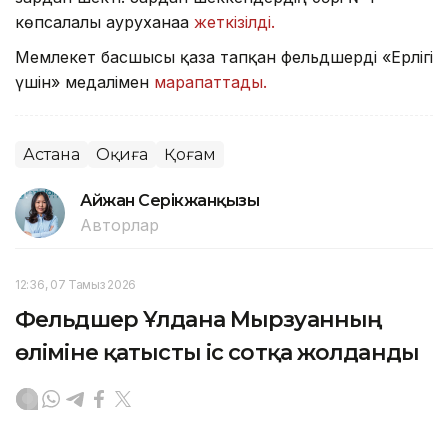
көпсалалы ауруханаға
жеткізілді.
Мемлекет басшысы қаза тапқан фельдшерді «Ерлігі
үшін» медалімен
марапаттады.
Астана
Оқиға
Қоғам
Айжан Серікжанқызы
Авторлар
12:36, 07 Тамыз 2026
Фельдшер Ұлдана Мырзуанның
өліміне қатысты іс сотқа жолданды