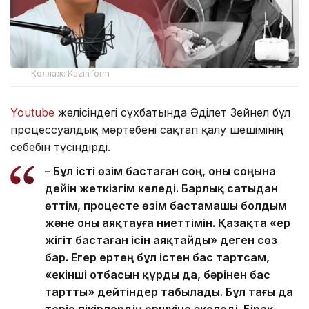
Коллаж: Kazinform
Youtube
желісіндегі сұхбатында Әділет Зейнел бұл
процессуалдық мәртебені сақтап қалу шешімінің
себебін түсіндірді.
– Бұл істі өзім бастаған соң, оны соңына
дейін жеткізгім келеді. Барлық сатыдан
өттім, процесте өзім бастамашы болдым
және оны аяқтауға ниеттімін. Қазақта «ер
жігіт бастаған ісін аяқтайды» деген сөз
бар. Егер ертең бұл істен бас тартсам,
«екінші отбасын құрды да, бәрінен бас
тартты» дейтіндер табылады. Бұл тағы да
теріс пікірлердің өршуіне әкеледі. Бірақ