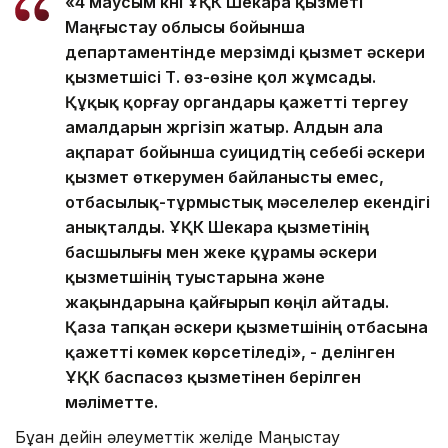
«4 маусым күні ҰҚК Шекара қызметі
Маңғыстау облысы бойынша
департаментінде мерзімді қызмет әскери
қызметшісі Т. өз-өзіне қол жұмсады.
Құқық қорғау органдары қажетті тергеу
амалдарын жүргізіп жатыр. Алдын ала
ақпарат бойынша суицидтің себебі әскери
қызмет өткерумен байланысты емес,
отбасылық-тұрмыстық мәселелер екендігі
анықталды. ҰҚК Шекара қызметінің
басшылығы мен жеке құрамы әскери
қызметшінің туыстарына және
жақындарына қайғырып көңіл айтады.
Қаза тапқан әскери қызметшінің отбасына
қажетті көмек көрсетіледі», - делінген
ҰҚК баспасөз қызметінен берілген
мәліметте.
Бұған дейін әлеуметтік желіде Маңғыстау