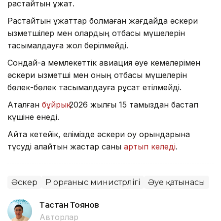
растайтын құжат.
Растайтын құжаттар болмаған жағдайда әскери
қызметшілер мен олардың отбасы мүшелерін
тасымалдауға жол берілмейді.
Сондай-ақ мемлекеттік авиация әуе кемелерімен
әскери қызметші мен оның отбасы мүшелерін
бөлек-бөлек тасымалдауға рұқсат етілмейді.
Аталған
бұйрық
2026 жылғы 15 тамыздан бастап
күшіне енеді.
Айта кетейік, елімізде әскери оқу орындарына
түсуді қалайтын жастар саны
артып келеді
.
Әскер
ҚР Қорғаныс министрлігі
Әуе қатынасы
Тастан Тоянов
Авторлар