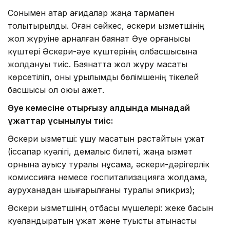
Сонымен қатар қағидалар жаңа тармақпен
толықтырылды. Оған сәйкес, әскери қызметшінің
жол жүруіне арналған баянат Әуе қорғанысы
күштері Әскери-әуе күштерінің қолбасшысына
жолдануы тиіс. Баянатта жол жүру мақсаты
көрсетіліп, оны құрылымдық бөлімшенің тікелей
басшысы қол қоюы қажет.
Әуе кемесіне отырғызу алдында мынадай
құжаттар ұсынылуы тиіс:
Әскери қызметші: ұшу мақсатын растайтын құжат
(іссапар куәлігі, демалыс билеті, жаңа қызмет
орнына ауысу туралы нұсқама, әскери-дәрігерлік
комиссияға немесе госпитализацияға жолдама,
ауруханадан шығарылғаны туралы эпикриз);
Әскери қызметшінің отбасы мүшелері: жеке басын
куәландыратын құжат және туыстық қатынасты