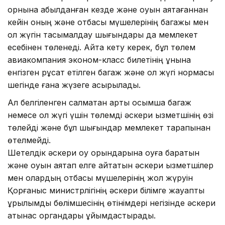
орнына қабылданған кезде және оқуын аяқтағаннан
кейін оның және отбасы мүшелерінің багажы мен
қол жүгін тасымалдау шығындары да мемлекет
есебінен төленеді. Айта кету керек, бұл төлем
авиакомпания эконом-класс билетінің құнына
енгізген рұқсат етілген багаж және қол жүгі нормасы
шегінде ғана жүзеге асырылады.
Ал белгіленген салмақтан артық қосымша багаж
немесе қол жүгі үшін төлемді әскери қызметшінің өзі
төлейді және бұл шығындар мемлекет тарапынан
өтелмейді.
Шетелдік әскери оқу орындарына оқуға баратын
және оқуын аяқтап елге қайтатын әскери қызметшілер
мен олардың отбасы мүшелерінің жол жүруін
Қорғаныс министрлігінің әскери білімге жауапты
құрылымдық бөлімшесінің өтінімдері негізінде әскери
қатынас органдары ұйымдастырады.