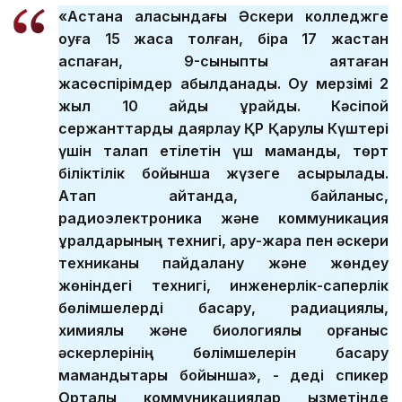
«Астана қаласындағы Әскери колледжге
оқуға 15 жасқа толған, бірақ 17 жастан
аспаған, 9-сыныпты аяқтаған
жасөспірімдер қабылданады. Оқу мерзімі 2
жыл 10 айды құрайды. Кәсіпқой
сержанттарды даярлау ҚР Қарулы Күштері
үшін талап етілетін үш мамандық, төрт
біліктілік бойынша жүзеге асырылады.
Атап айтқанда, байланыс,
радиоэлектроника және коммуникация
құралдарының технигі, қару-жарақ пен әскери
техниканы пайдалану және жөндеу
жөніндегі технигі, инженерлік-саперлік
бөлімшелерді басқару, радиациялық,
химиялық және биологиялық қорғаныс
әскерлерінің бөлімшелерін басқару
мамандықтары бойынша», - деді спикер
Орталық коммуникациялар қызметінде