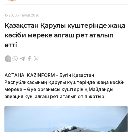
15:20, 05 Тамыз 2026
Қазақстан Қарулы күштерінде жаңа
кәсіби мереке алғаш рет аталып
өтті
АСТАНА. KAZINFORM – Бүгін Қазақстан
Республикасының Қарулы күштерінде жаңа кәсіби
мереке – Әуе қорғанысы күштерінің Майдандық
авиация күні алғаш рет аталып өтіп жатыр.