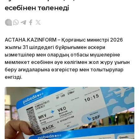
есебінен төленеді
АСТАНА.KAZINFORM – Қорғаныс министрі 2026
жылғы 31 шілдедегі бұйрығымен әскери
қызметшілер мен олардың отбасы мүшелеріне
мемлекет есебінен әуе көлігімен жол жүру құқығын
беру қағидаларына өзгерістер мен толықтырулар
енгізді.