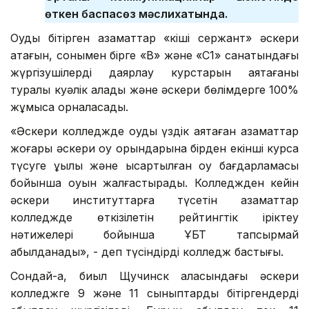
өткен баспасөз мәслихатында.
Оқуды бітірген азаматтар «кіші сержант» әскери
атағын, сонымен бірге «В» және «С1» санатындағы
жүргізушілерді даярлау курстарын аяқтағаны
туралы куәлік алады және әскери бөлімдерге 100%
жұмысқа орналасады.
«Әскери колледжде оқуды үздік аяқтаған азаматтар
жоғары әскери оқу орындарына бірден екінші курсқа
түсуге құқылы және қысқартылған оқу бағдарламасы
бойынша оқуын жалғастырады. Колледжден кейін
әскери институттарға түсетін азаматтар
колледжде өткізілетін рейтингтік іріктеу
нәтижелері бойынша ҰБТ тапсырмай
қабылданады», - деп түсіндірді колледж бастығы.
Сондай-ақ, биыл Щучинск қаласындағы әскери
колледжге 9 және 11 сыныптарды бітіргендерді