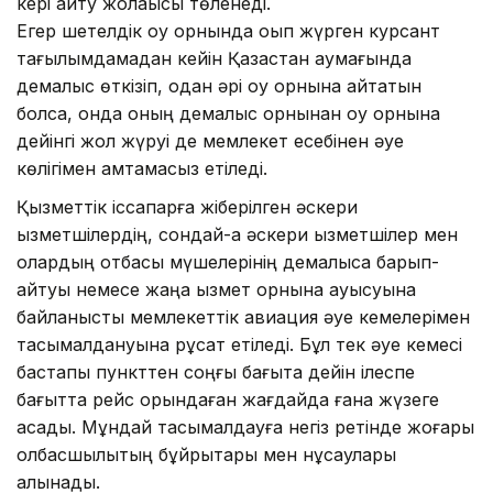
кері қайту жолақысы төленеді.
Егер шетелдік оқу орнында оқып жүрген курсант
тағылымдамадан кейін Қазақстан аумағында
демалыс өткізіп, одан әрі оқу орнына қайтатын
болса, онда оның демалыс орнынан оқу орнына
дейінгі жол жүруі де мемлекет есебінен әуе
көлігімен қамтамасыз етіледі.
Қызметтік іссапарға жіберілген әскери
қызметшілердің, сондай-ақ әскери қызметшілер мен
олардың отбасы мүшелерінің демалысқа барып-
қайтуы немесе жаңа қызмет орнына ауысуына
байланысты мемлекеттік авиация әуе кемелерімен
тасымалдануына рұқсат етіледі. Бұл тек әуе кемесі
бастапқы пункттен соңғы бағытқа дейін ілеспе
бағытта рейс орындаған жағдайда ғана жүзеге
асады. Мұндай тасымалдауға негіз ретінде жоғары
қолбасшылықтың бұйрықтары мен нұсқаулары
алынады.