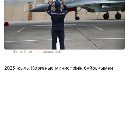
Фото: Қорғаныс министрлігі
2025 жылы Қорғаныс министрінің бұйрығымен
бекітілген бұл атаулы күн есімі отандық және
әлемдік авиация тарихына алтын әріппен
жазылған даңқты ұшқыштардың ерлігімен тығыз
байланысты.