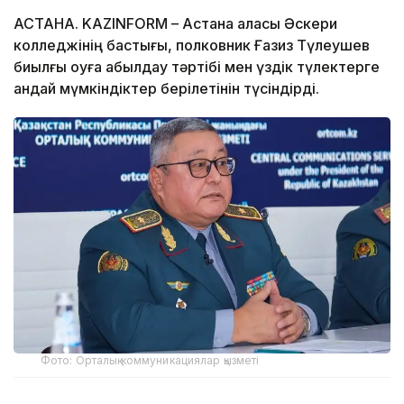
АСТАНА. KAZINFORM – Астана қаласы Әскери
колледжінің бастығы, полковник Ғазиз Түлеушев
биылғы оқуға қабылдау тәртібі мен үздік түлектерге
қандай мүмкіндіктер берілетінін түсіндірді.
Фото: Орталық коммуникациялар қызметі