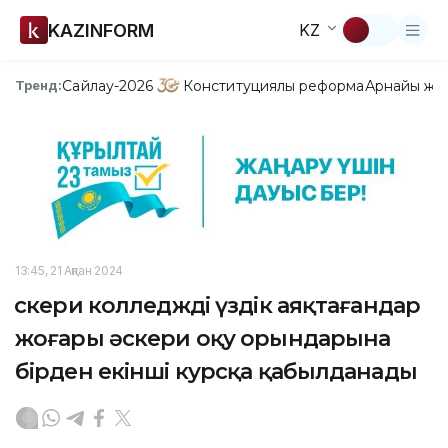
KAZINFORM
KZ
Сайлау-2026
Конституциялық реформа
Арнайы жо
Тренд:
13:45, 21 Ақпан 2024
Әскери колледжді үздік аяқтағандар
жоғары әскери оқу орындарына
бірден екінші курсқа қабылданады