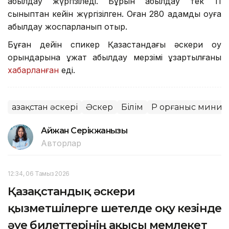
қабылдау жүргізіледі. Бұрын қабылдау тек 11
сыныптан кейін жүргізілген. Оған 280 адамды оқуға
қабылдау жоспарланып отыр.
Бұған дейін спикер Қазақстандағы әскери оқу
орындарына құжат қабылдау мерзімі ұзартылғаны
хабарланған
еді.
Қазақстан әскері
Әскер
Білім
ҚР Қорғаныс минист
Айжан Серікжанқызы
Авторлар
12:34, 06 Тамыз 2026
Қазақстандық әскери
қызметшілерге шетелде оқу кезінде
әуе билеттерінің ақысы мемлекет