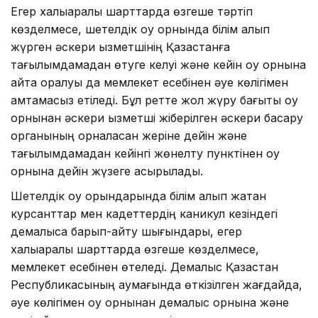
Егер халықаралық шарттарда өзгеше тәртіп
көзделмесе, шетелдік оқу орнында білім алып
жүрген әскери қызметшінің Қазақстанға
тағылымдамадан өтуге келуі және кейін оқу орнына
қайта оралуы да мемлекет есебінен әуе көлігімен
қамтамасыз етіледі. Бұл ретте жол жүру бағыты оқу
орнынан әскери қызметші жіберілген әскери басқару
органының орналасқан жеріне дейін және
тағылымдамадан кейінгі жөнелту пунктінен оқу
орнына дейін жүзеге асырылады.
Шетелдік оқу орындарында білім алып жатқан
курсанттар мен кадеттердің каникул кезіндегі
демалысқа барып-қайту шығындары, егер
халықаралық шарттарда өзгеше көзделмесе,
мемлекет есебінен өтеледі. Демалыс Қазақстан
Республикасының аумағында өткізілген жағдайда,
әуе көлігімен оқу орнынан демалыс орнына және