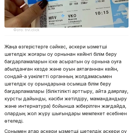
Фото: trvl.click
Жаңа өзгерістерге сәйкес, әскери қызметші
шетелдік жоғары оқу орнынан кейінгі білім беру
бағдарламаларын іске асыратын оқу орнына оқуға
қабылданған кезде және оқуын аяқтағаннан кейін,
сондай-ақ уәкілетті органның жолдамасымен
шетелдік оқу орындарына қосымша білім беру
бағдарламалары (біліктілікті арттыру, қайта даярлау,
курстық дайындық, кәсіби жетілдіру, мамандандыру
және интернатура) бойынша жіберілген жағдайда,
олардың жол жүру шығындары мемлекет есебінен
өтеледі.
Сонымен қатар әскери қызметші шетелдік әскери оқу