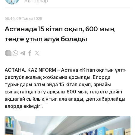
Авторлар
09:40, 09 Тамыз 2026
Астанада 15 кітап оқып, 600 мың
теңге ұтып алуға болады
АСТАНА. KAZINFORM – Астана «Кітап оқитын ұлт»
республикалық жобасына қосылды. Елорда
тұрғындары алты айда 15 кітап оқып, арнайы
сынақтардан өту арқылы 600 мың теңгеге дейін
ақшалай сыйлық ұтып ала алады, деп хабарлайды
елорда әкімдігі.