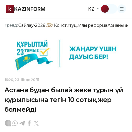
KAZINFORM
KZ
Сайлау-2026
Конституциялық реформа
Арнайы жо
Тренд:
19:20, 23 Шілде 2025
Астана бұдан былай жеке тұрғын үй
құрылысына тегін 10 сотық жер
бөлмейді