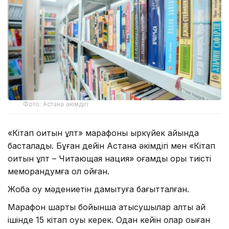
Фото: Астана әкімдігі
«Кітап оқитын ұлт» марафоны қыркүйек айында
басталады. Бұған дейін Астана әкімдігі мен «Кітап
оқитын ұлт – Читающая нация» қоғамдық қоры тиісті
меморандумға қол қойған.
Жоба оқу мәдениетін дамытуға бағытталған.
Марафон шарты бойынша қатысушылар алты ай
ішінде 15 кітап оқуы керек. Одан кейін олар оқыған