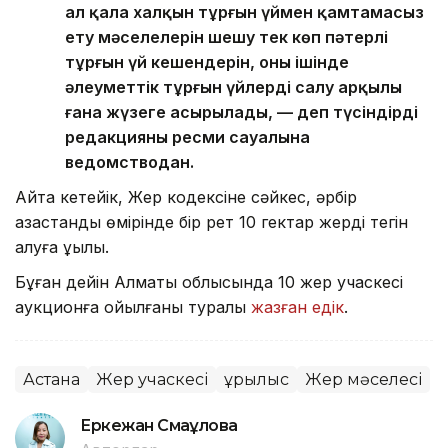
ал қала халқын тұрғын үймен қамтамасыз
ету мәселелерін шешу тек көп пәтерлі
тұрғын үй кешендерін, оның ішінде
әлеуметтік тұрғын үйлерді салу арқылы
ғана жүзеге асырылады, — деп түсіндірді
редакцияның ресми сауалына
ведомстводан.
Айта кетейік, Жер кодексіне сәйкес, әрбір
қазақстандық өмірінде бір рет 10 гектар жерді тегін
алуға құқылы.
Бұған дейін Алматы облысында 10 жер учаскесі
аукционға қойылғаны туралы
жазған едік
.
Астана
Жер учаскесі
Құрылыс
Жер мәселесі
Еркежан Смағұлова