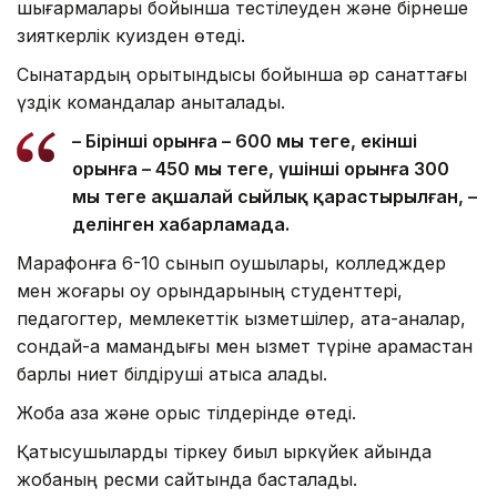
шығармалары бойынша тестілеуден және бірнеше
зияткерлік куизден өтеді.
Сынақтардың қорытындысы бойынша әр санаттағы
үздік командалар анықталады.
– Бірінші орынға – 600 мың теңге, екінші
орынға – 450 мың теңге, үшінші орынға 300
мың теңге ақшалай сыйлық қарастырылған, –
делінген хабарламада.
Марафонға 6-10 сынып оқушылары, колледждер
мен жоғары оқу орындарының студенттері,
педагогтер, мемлекеттік қызметшілер, ата-аналар,
сондай-ақ мамандығы мен қызмет түріне қарамастан
барлық ниет білдіруші қатыса алады.
Жоба қазақ және орыс тілдерінде өтеді.
Қатысушыларды тіркеу биыл қыркүйек айында
жобаның ресми сайтында басталады.