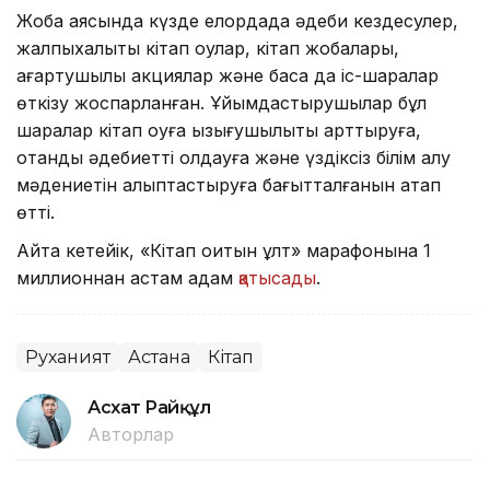
Жоба аясында күзде елордада әдеби кездесулер,
жалпыхалықтық кітап оқулар, кітап жобалары,
ағартушылық акциялар және басқа да іс-шаралар
өткізу жоспарланған. Ұйымдастырушылар бұл
шаралар кітап оқуға қызығушылықты арттыруға,
отандық әдебиетті қолдауға және үздіксіз білім алу
мәдениетін қалыптастыруға бағытталғанын атап
өтті.
Айта кетейік, «Кітап оқитын ұлт» марафонына 1
миллионнан астам адам
қатысады
.
Руханият
Астана
Кітап
Асхат Райқұл
Авторлар