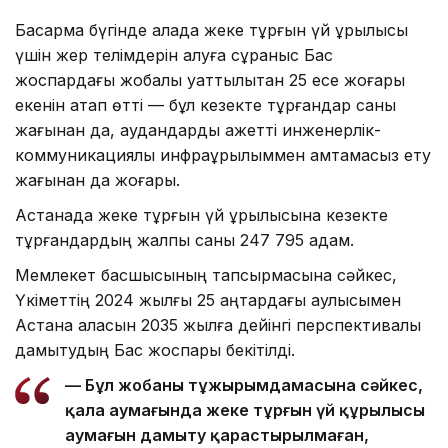
Басқарма бүгінде қалада жеке тұрғын үй құрылысы
үшін жер телімдерін алуға сұраныс Бас
жоспардағы жобалық қуаттылықтан 25 есе жоғары
екенін атап өтті — бұл кезекте тұрғандар саны
жағынан да, аудандарды қажетті инженерлік-
коммуникациялық инфрақұрылыммен қамтамасыз ету
жағынан да жоғары.
Астанада жеке тұрғын үй құрылысына кезекте
тұрғандардың жалпы саны 247 795 адам.
Мемлекет басшысының тапсырмасына сәйкес,
Үкіметтің 2024 жылғы 25 қаңтардағы қаулысымен
Астана қаласын 2035 жылға дейінгі перспективалық
дамытудың Бас жоспары бекітілді.
— Бұл жобаның тұжырымдамасына сәйкес,
қала аумағында жеке тұрғын үй құрылысы
аумағын дамыту қарастырылмаған,