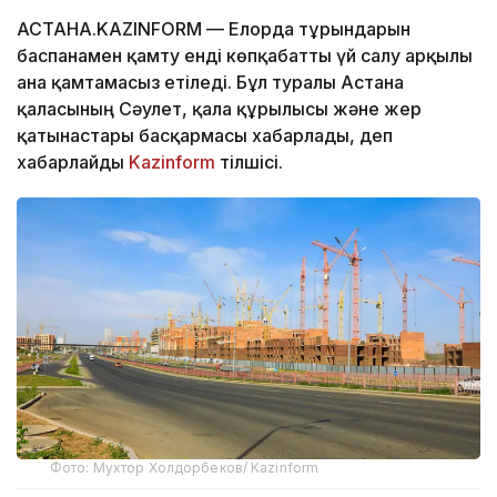
АСТАНА.KAZINFORM — Елорда тұрғындарын
баспанамен қамту енді көпқабатты үй салу арқылы
ғана қамтамасыз етіледі. Бұл туралы Астана
қаласының Сәулет, қала құрылысы және жер
қатынастары басқармасы хабарлады, деп
хабарлайды
Kazinform
тілшісі.
Фото: Мухтор Холдорбеков/ Kazinform