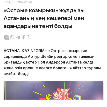
01:14, 09 Тамыз 2026
«Острые козырьки» жұлдызы
Астананың кең көшелері мен
адамдарына тәнті болды
АСТАНА. KAZINFORM – «Острые козырьки»
сериалында Артур Шелби рөлі арқылы танылған
британдық актер Пол Андерсон Астанаға келді
және өзін ерекше әсерге бөлеген жайттар туралы
сұхбат берді.