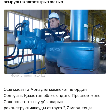
асыруды жалғастырып жатыр.
Фото: primeminister.kz
Осы мақсатта Арнаулы мемлекеттік қордан
Солтүстік Қазақстан облысындағы Преснов және
Соколов топтық су құбырларын
реконструкциялауды аяқтауға 2,7 млрд теңге