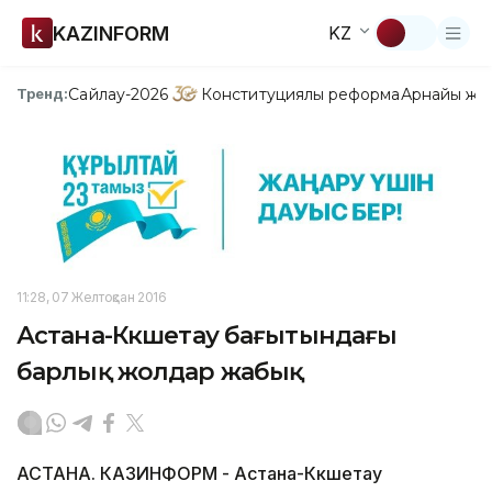
KAZINFORM
KZ
Сайлау-2026
Конституциялық реформа
Арнайы жо
Тренд:
11:28, 07 Желтоқсан 2016
Астана-Көкшетау бағытындағы
барлық жолдар жабық
АСТАНА. КАЗИНФОРМ - Астана-Көкшетау