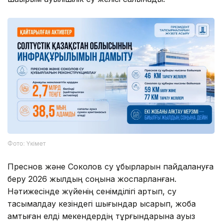
Фото: Үкімет
Преснов және Соколов су құбырларын пайдалануға
беру 2026 жылдың соңына жоспарланған.
Нәтижесінде жүйенің сенімділігі артып, су
тасымалдау кезіндегі шығындар қысқарып, жоба
қамтыған елді мекендердің тұрғындарына ауыз