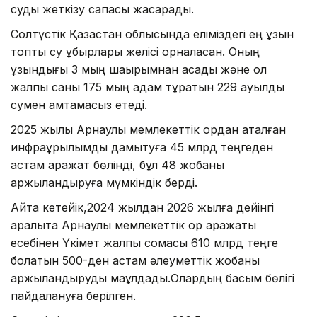
суды жеткізу сапасы жақсарады.
Солтүстік Қазақстан облысында еліміздегі ең ұзын
топтық су құбырлары желісі орналасқан. Оның
ұзындығы 3 мың шақырымнан асады және ол
жалпы саны 175 мың адам тұратын 229 ауылды
сумен қамтамасыз етеді.
2025 жылы Арнаулы мемлекеттік қордан аталған
инфрақұрылымды дамытуға 45 млрд теңгеден
астам қаражат бөлінді, бұл 48 жобаны
қаржыландыруға мүмкіндік берді.
Айта кетейік,2024 жылдан 2026 жылға дейінгі
аралықта Арнаулы мемлекеттік қор қаражаты
есебінен Үкімет жалпы сомасы 610 млрд теңге
болатын 500-ден астам әлеуметтік жобаны
қаржыландыруды мақұлдады.Олардың басым бөлігі
пайдалануға берілген.