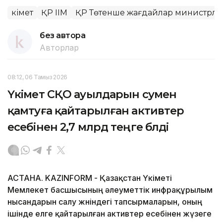
Үкімет
ҚР ІІМ
ҚР Төтенше жағдайлар министрліг
без автора
Авторлар
08:12, 06 Тамыз 2026
Үкімет СҚО ауылдарын сумен
қамтуға қайтарылған активтер
есебінен 2,7 млрд теңге бөлді
АСТАНА. KAZINFORM - Қазақстан Үкіметі
Мемлекет басшысының әлеуметтік инфрақұрылым
нысандарын салу жөніндегі тапсырмаларын, оның
ішінде елге қайтарылған активтер есебінен жүзеге