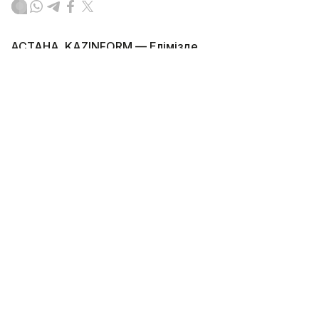
АСТАНА. KAZINFORM — Елімізде
телекоммуникация саласындағы ең ірі
инфрақұрылымдық жобалардың бірі – Каспий
теңізінің түбі арқылы тартылатын Транскаспий
суасты талшықты-оптикалық байланыс желісін
(ТОБЖ) салудың негізгі кезеңі аяқталды. Бұл
туралы Үкіметтің баспасөз қызметі мәлім етті.