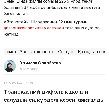
Оның ішінде жалпы сомасы 226,5 млрд теңге
болатын 267 жоба су инфрақұрылымын дамытуға
бағытталған.
Айта кетейік, Шардараның 32 мың тұрғыны
қайтарылған активтер есебінен
таза ауыз суға қол
жеткізді.
Үкімет
Заңсыз активтер
Солтүстік Қазақстан обл
Эльмира Оралбаева
Авторлар
17:05, 05 Тамыз 2026
Транскаспий цифрлық дәлізін
салудың ең күрделі кезеңі аяқталды