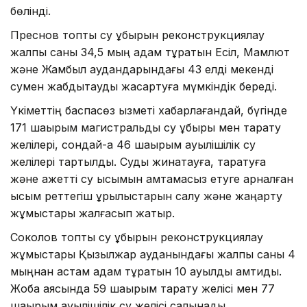
бөлінді.
Преснов топтық су құбырын реконструкциялау
жалпы саны 34,5 мың адам тұратын Есіл, Мамлют
және Жамбыл аудандарындағы 43 елді мекенді
сумен жабдықтауды жақсартуға мүмкіндік береді.
Үкіметтің баспасөз қызметі хабарлағандай, бүгінде
171 шақырым магистральдық су құбыры мен тарату
желілері, сондай-ақ 46 шақырым ауылішілік су
желілері тартылды. Суды жинақтауға, таратуға
және қажетті су қысымын қамтамасыз етуге арналған
қысым реттегіш құрылыстарын салу және жаңарту
жұмыстары жалғасып жатыр.
Соколов топтық су құбырын реконструкциялау
жұмыстары Қызылжар ауданындағы жалпы саны 4
мыңнан астам адам тұратын 10 ауылды қамтиды.
Жоба аясында 59 шақырым тарату желісі мен 77
шақырым ауылішілік су желісі салынады.