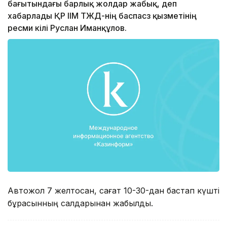
бағытындағы барлық жолдар жабық, деп
хабарлады ҚР ІІМ ТЖД-нің баспасөз қызметінің
ресми өкілі Руслан Иманқұлов.
Автожол 7 желтоқсан, сағат 10-30-дан бастап күшті
бұрқасынның салдарынан жабылды.