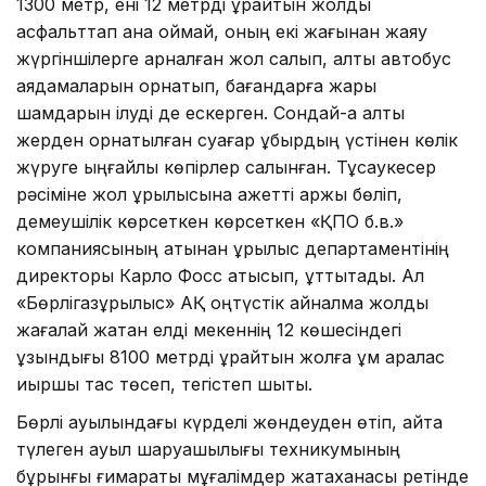
1300 метр, ені 12 метрді құрайтын жолды
асфальттап қана қоймай, оның екі жағынан жаяу
жүргіншілерге арналған жол салып, алты автобус
аядамаларын орнатып, бағандарға жарық
шамдарын ілуді де ескерген. Сондай-ақ алты
жерден орнатылған суағар құбырдың үстінен көлік
жүруге ыңғайлы көпірлер салынған. Тұсаукесер
рәсіміне жол құрылысына қажетті қаржы бөліп,
демеушілік көрсеткен көрсеткен «ҚПО б.в.»
компаниясының атынан құрылыс департаментінің
директоры Карло Фосс қатысып, құттықтады. Ал
«Бөрлігазқұрылыс» АҚ оңтүстік айналма жолды
жағалай жатқан елді мекеннің 12 көшесіндегі
ұзындығы 8100 метрді құрайтын жолға құм аралас
қиыршық тас төсеп, тегістеп шықты.
Бөрлі ауылындағы күрделі жөндеуден өтіп, қайта
түлеген ауыл шаруашылығы техникумының
бұрынғы ғимараты мұғалімдер жатақханасы ретінде