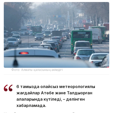
Фото: Алматы қаласының әкімдігі
6 тамызда қолайсыз метеорологиялық
жағдайлар Ақтөбе және Талдықорған
қалаларында күтіледі, – делінген
хабарламада.