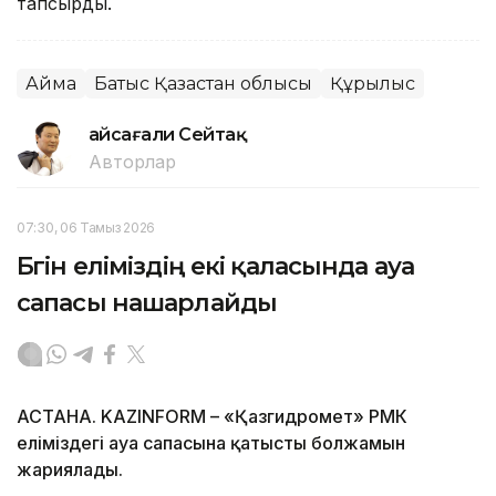
тапсырды.
Аймақ
Батыс Қазақстан облысы
Құрылыс
Ғайсағали Сейтақ
Авторлар
07:30, 06 Тамыз 2026
Бүгін еліміздің екі қаласында ауа
сапасы нашарлайды
АСТАНА. KAZINFORM – «Қазгидромет» РМК
еліміздегі ауа сапасына қатысты болжамын
жариялады.