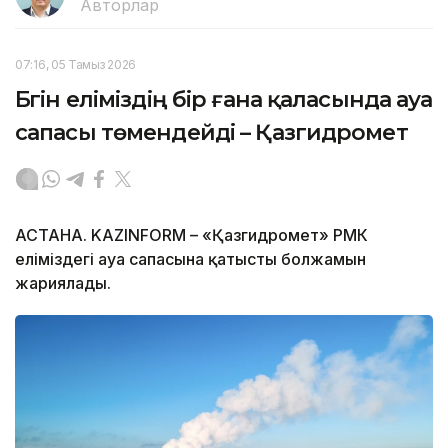
Авторлар
07:16, 05 Тамыз 2026
Бүгін еліміздің бір ғана қаласында ауа
сапасы төмендейді – Қазгидромет
АСТАНА. KAZINFORM – «Қазгидромет» РМК
еліміздегі ауа сапасына қатысты болжамын
жариялады.