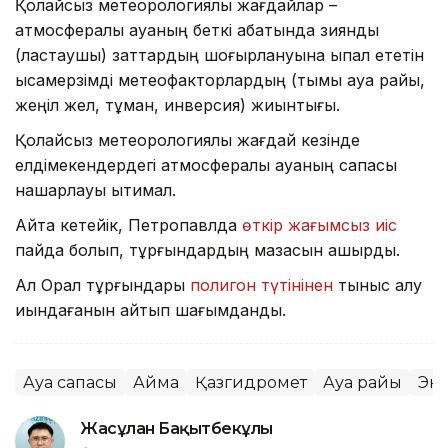
Қолайсыз метеорологиялық жағдайлар –
атмосфералық ауаның беткі қабатында зиянды
(ластаушы) заттардың шоғырлануына ықпал ететін
қысқамерзімді метеофакторлардың (тымық ауа райы,
жеңіл жел, тұман, инверсия) жиынтығы.
Қолайсыз метеорологиялық жағдай кезінде
елдімекендердегі атмосфералық ауаның сапасы
нашарлауы ықтимал.
Айта кетейік, Петропавлда
өткір жағымсыз иіс
пайда болып, тұрғындардың мазасын қашырды.
Ал Орал тұрғындары
полигон түтінінен
тыныс алу
қиындағанын айтып шағымданды.
Ауа сапасы
Аймақ
Қазгидромет
Ауа райы
Эк
Жасұлан Бақытбекұлы