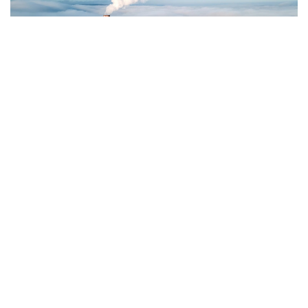
Фото: Magnific.com
5 тамызда қолайсыз метеорологиялық
жағдайлар Ақтөбе қалаласында күтіледі, –
делінген хабарламада.
Қолайсыз метеорологиялық жағдайлар –
атмосфералық ауаның беткі қабатында зиянды
(ластаушы) заттардың шоғырлануына ықпал ететін
қысқамерзімді метеофакторлардың (тымық ауа райы,
жеңіл жел, тұман, инверсия) жиынтығы.
Қолайсыз метеорологиялық жағдай кезінде
елдімекендердегі атмосфералық ауаның сапасы
нашарлауы ықтимал.