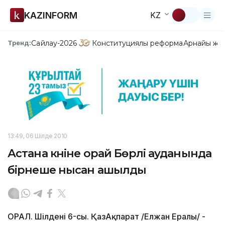
KAZINFORM
KZ
Сайлау-2026
Конституциялық реформа
Арнайы жо
Тренд:
13:49, 06 Шілде 2010
Астана күніне орай Бөрлі ауданында
бірнеше нысан ашылды
ОРАЛ. Шілденің 6-сы. ҚазАқпарат /Елжан Ералы/ -