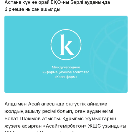
Астана күніне орай БҚО-ның Бөрлі ауданында
бірнеше нысан ашылды.
Алдымен Ақсай қаласында оңтүстік айналма
жолдың ашылу рәсімі болып, оған аудан әкімі
Болат Шәкімов қатысты. Құрылыс жұмыстарын
жүзеге асырған «Ақсайтемірбетон» ЖШС ұзындығы