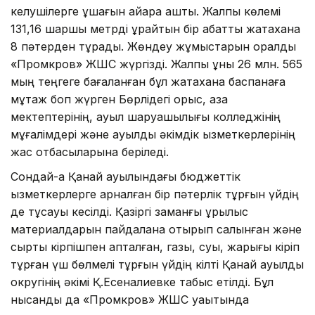
келушілерге құшағын айқара ашты. Жалпы көлемі
131,16 шаршы метрді құрайтын бір қабатты жатақхана
8 пәтерден тұрады. Жөндеу жұмыстарын оралдық
«Промкров» ЖШС жүргізді. Жалпы құны 26 млн. 565
мың теңгеге бағаланған бұл жатақхана баспанаға
мұқтаж боп жүрген Бөрлідегі орыс, қазақ
мектептерінің, ауыл шаруашылығы колледжінің
мұғалімдері және ауылдық әкімдік қызметкерлерінің
жас отбасыларына беріледі.
Сондай-ақ Қанай ауылындағы бюджеттік
қызметкерлерге арналған бір пәтерлік тұрғын үйдің
де тұсауы кесілді. Қазіргі заманғы құрылыс
материалдарын пайдалана отырып салынған және
сырты кірпішпен қапталған, газы, суы, жарығы кіріп
тұрған үш бөлмелі тұрғын үйдің кілті Қанай ауылдық
округінің әкімі Қ.Есеналиевке табыс етілді. Бұл
нысанды да «Промкров» ЖШС уақытында