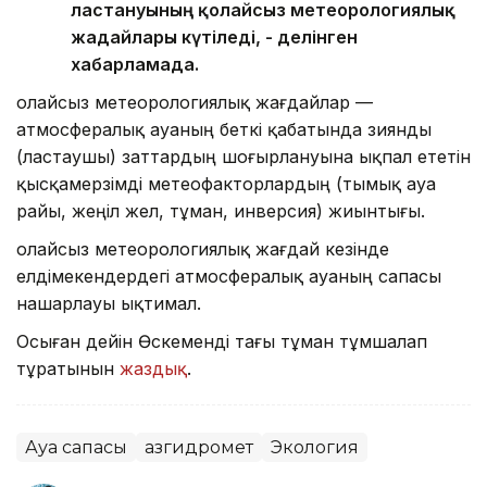
ластануының қолайсыз метеорологиялық
жағдайлары күтіледі, - делінген
хабарламада.
Қолайсыз метеорологиялық жағдайлар —
атмосфералық ауаның беткі қабатында зиянды
(ластаушы) заттардың шоғырлануына ықпал ететін
қысқамерзімді метеофакторлардың (тымық ауа
райы, жеңіл жел, тұман, инверсия) жиынтығы.
Қолайсыз метеорологиялық жағдай кезінде
елдімекендердегі атмосфералық ауаның сапасы
нашарлауы ықтимал.
Осыған дейін Өскеменді тағы тұман тұмшалап
тұратынын
жаздық
.
Ауа сапасы
Қазгидромет
Экология