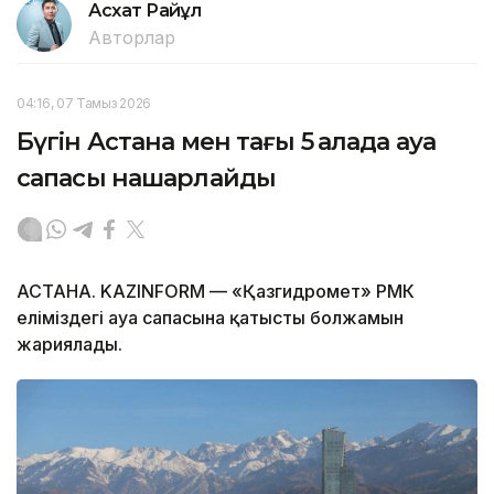
Асхат Райқұл
Авторлар
04:16, 07 Тамыз 2026
Бүгін Астана мен тағы 5 қалада ауа
сапасы нашарлайды
АСТАНА. KAZINFORM — «Қазгидромет» РМК
еліміздегі ауа сапасына қатысты болжамын
жариялады.