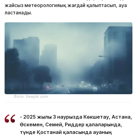
жайсыз метеорологияық жағдай қалыптасып, ауа
ластанады.
Фото: freepik.com
- 2025 жылғы 3 наурызда Көкшетау, Астана,
Өскемен, Семей, Риддер қалаларында,
түнде Қостанай қаласында ауаның