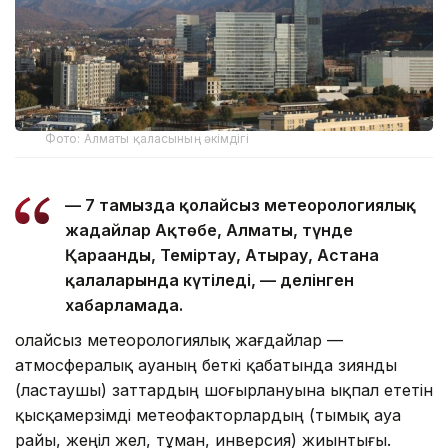
Фото: Алматы қаласының әкімдігі
— 7 тамызда қолайсыз метеорологиялық
жағдайлар Ақтөбе, Алматы, түнде
Қарағанды, Теміртау, Атырау, Астана
қалаларында күтіледі, — делінген
хабарламада.
Қолайсыз метеорологиялық жағдайлар —
атмосфералық ауаның беткі қабатында зиянды
(ластаушы) заттардың шоғырлануына ықпал ететін
қысқамерзімді метеофакторлардың (тымық ауа
райы, жеңіл жел, тұман, инверсия) жиынтығы.