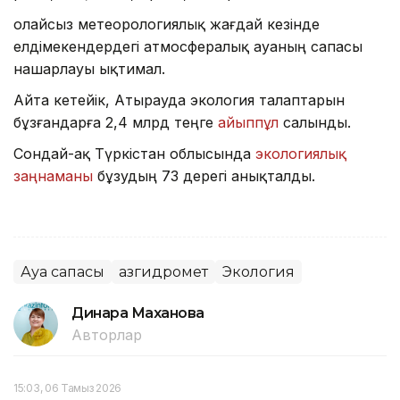
Қолайсыз метеорологиялық жағдай кезінде
елдімекендердегі атмосфералық ауаның сапасы
нашарлауы ықтимал.
Айта кетейік, Атырауда экология талаптарын
бұзғандарға 2,4 млрд теңге
айыппұл
салынды.
Сондай-ақ Түркістан облысында
экологиялық
заңнаманы
бұзудың 73 дерегі анықталды.
Ауа сапасы
Қазгидромет
Экология
Динара Маханова
Авторлар
15:03, 06 Тамыз 2026