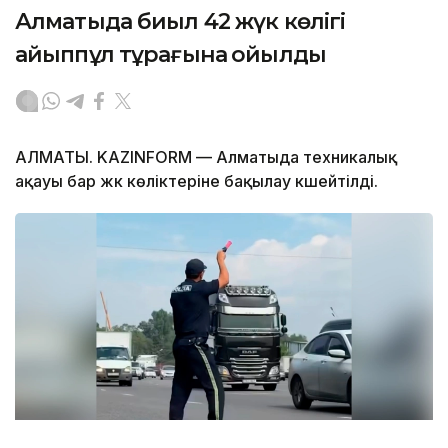
Алматыда биыл 42 жүк көлігі
айыппұл тұрағына қойылды
АЛМАТЫ. KAZINFORM — Алматыда техникалық
ақауы бар жүк көліктеріне бақылау күшейтілді.