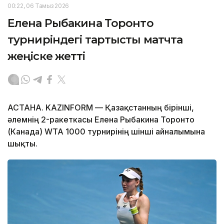
00:22, 06 Тамыз 2026
Елена Рыбакина Торонто
турниріндегі тартысты матчта
жеңіске жетті
АСТАНА. KAZINFORM — Қазақстанның бірінші,
әлемнің 2-ракеткасы Елена Рыбакина Торонто
(Канада) WTA 1000 турнирінің үшінші айналымына
шықты.