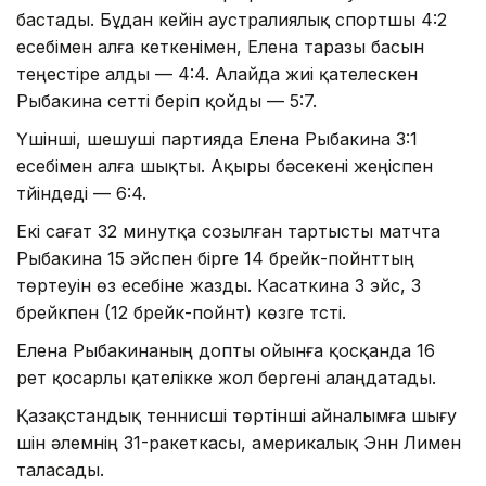
бастады. Бұдан кейін аустралиялық спортшы 4:2
есебімен алға кеткенімен, Елена таразы басын
теңестіре алды — 4:4. Алайда жиі қателескен
Рыбакина сетті беріп қойды — 5:7.
Үшінші, шешуші партияда Елена Рыбакина 3:1
есебімен алға шықты. Ақыры бәсекені жеңіспен
түйіндеді — 6:4.
Екі сағат 32 минутқа созылған тартысты матчта
Рыбакина 15 эйспен бірге 14 брейк-пойнттың
төртеуін өз есебіне жазды. Касаткина 3 эйс, 3
брейкпен (12 брейк-пойнт) көзге түсті.
Елена Рыбакинаның допты ойынға қосқанда 16
рет қосарлы қателікке жол бергені алаңдатады.
Қазақстандық теннисші төртінші айналымға шығу
үшін әлемнің 31-ракеткасы, америкалық Энн Лимен
таласады.