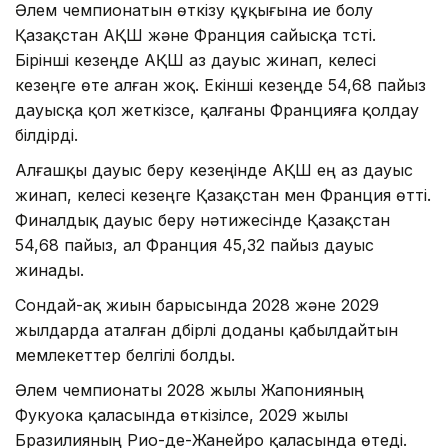
Әлем чемпионатын өткізу құқығына ие болу
Қазақстан АҚШ және Франция сайысқа түсті.
Бірінші кезеңде АҚШ аз дауыс жинап, келесі
кезеңге өте алған жоқ. Екінші кезеңде 54,68 пайыз
дауысқа қол жеткізсе, қалғаны Францияға қолдау
білдірді.
Алғашқы дауыс беру кезеңінде АҚШ ең аз дауыс
жинап, келесі кезеңге Қазақстан мен Франция өтті.
Финалдық дауыс беру нәтижесінде Қазақстан
54,68 пайыз, ал Франция 45,32 пайыз дауыс
жинады.
Сондай-ақ жиын барысында 2028 және 2029
жылдарда аталған дүбірлі доданы қабылдайтын
мемлекеттер белгілі болды.
Әлем чемпионаты 2028 жылы Жапонияның
Фукуока қаласында өткізілсе, 2029 жылы
Бразилияның Рио-де-Жанейро қаласында өтеді.