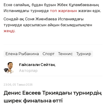
Еске салайық, бұдан бұрын Жібек Құламбаеваның
Испаниядағы турнирде
топ жарғанын
жазған едік.
Сондай-ақ Соня Жиенбаева Испаниядағы
турнирде қарсыласын айқын басымдылықпен
жеңді.
Елена Рыбакина
Спорт
Теннис
Турнир
Ғайсағали Сейтақ
Авторлар
23:06, 05 Тамыз 2026
Денис Евсеев Түркиядағы турнирдің
ширек финалына өтті