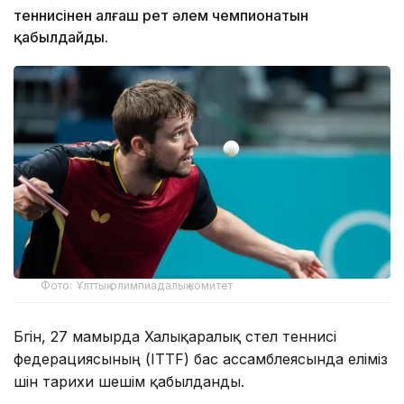
теннисінен алғаш рет әлем чемпионатын
қабылдайды.
Фото: Ұлттық олимпиадалық комитет
Бүгін, 27 мамырда Халықаралық үстел теннисі
федерациясының (ITTF) бас ассамблеясында еліміз
үшін тарихи шешім қабылданды.