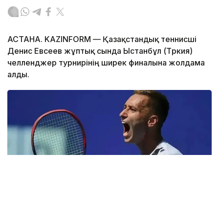
АСТАНА. KAZINFORM — Қазақстандық теннисші
Денис Евсеев жұптық сында Ыстанбұл (Түркия)
челленджер турнирінің ширек финалына жолдама
алды.