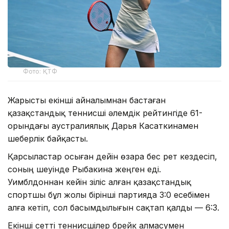
Фото: ҚТФ
Жарысты екінші айналымнан бастаған
қазақстандық теннисші әлемдік рейтингіде 61-
орындағы аустралиялық Дарья Касаткинамен
шеберлік байқасты.
Қарсыластар осыған дейін өзара бес рет кездесіп,
соның үшеуінде Рыбакина жеңген еді.
Уимблдоннан кейін үзіліс алған қазақстандық
спортшы бұл жолы бірінші партияда 3:0 есебімен
алға кетіп, сол басымдылығын сақтап қалды — 6:3.
Екінші сетті теннисшілер брейк алмасумен