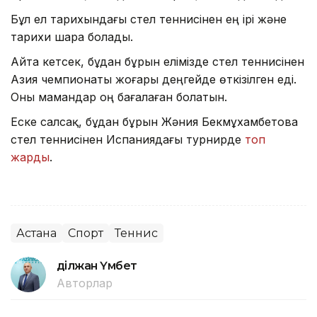
Бұл ел тарихындағы үстел теннисінен ең ірі және
тарихи шара болады.
Айта кетсек, бұдан бұрын елімізде үстел теннисінен
Азия чемпионаты жоғары деңгейде өткізілген еді.
Оны мамандар оң бағалаған болатын.
Еске салсақ, бұдан бұрын Жәния Бекмұхамбетова
үстел теннисінен Испаниядағы турнирде
топ
жарды
.
Астана
Спорт
Теннис
Әділжан Үмбет
Авторлар