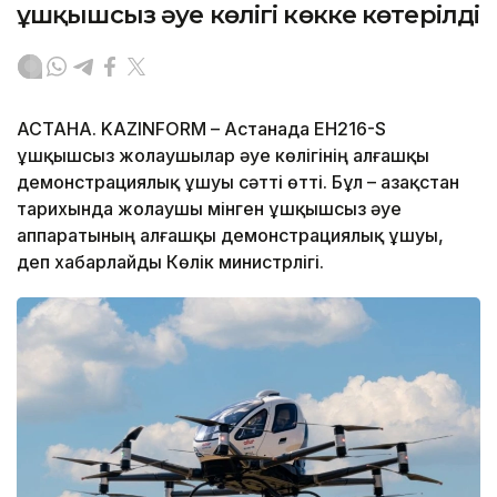
ұшқышсыз әуе көлігі көкке көтерілді
АСТАНА. KAZINFORM – Астанада EH216-S
ұшқышсыз жолаушылар әуе көлігінің алғашқы
демонстрациялық ұшуы сәтті өтті. Бұл – Қазақстан
тарихында жолаушы мінген ұшқышсыз әуе
аппаратының алғашқы демонстрациялық ұшуы,
деп хабарлайды Көлік министрлігі.