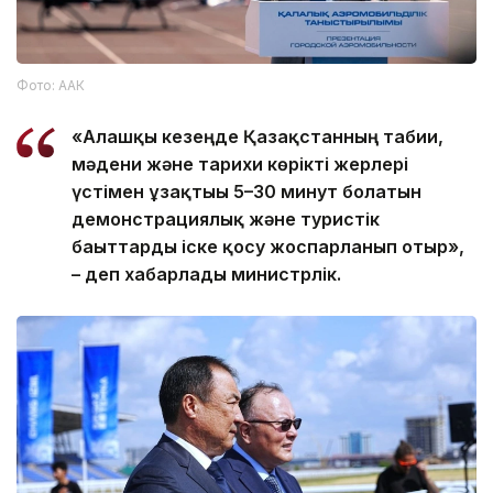
Фото: ААК
«Алғашқы кезеңде Қазақстанның табиғи,
мәдени және тарихи көрікті жерлері
үстімен ұзақтығы 5–30 минут болатын
демонстрациялық және туристік
бағыттарды іске қосу жоспарланып отыр»,
– деп хабарлады министрлік.