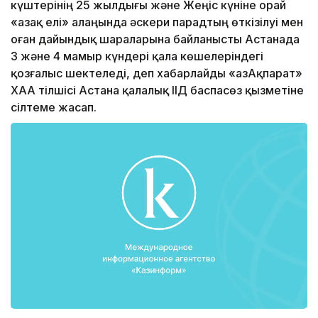
күштерінің 25 жылдығы және Жеңіс күніне орай
«Қазақ елі» алаңында әскери парадтың өткізілуі мен
оған дайындық шараларына байланысты Астанада
3 және 4 мамыр күндері қала көшелеріндегі
қозғалыс шектеледі, деп хабарлайды «ҚазАқпарат»
ХАА тілшісі Астана қалалық ІІД баспасөз қызметіне
сілтеме жасап.