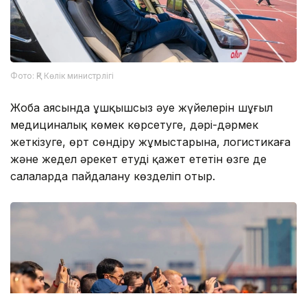
Фото: ҚР Көлік министрлігі
Жоба аясында ұшқышсыз әуе жүйелерін шұғыл
медициналық көмек көрсетуге, дәрі-дәрмек
жеткізуге, өрт сөндіру жұмыстарына, логистикаға
және жедел әрекет етуді қажет ететін өзге де
салаларда пайдалану көзделіп отыр.