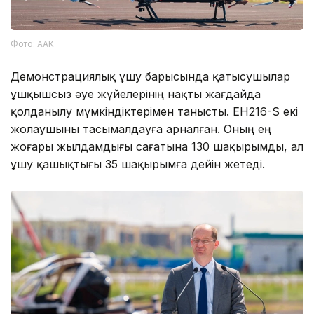
Фото: ААК
Демонстрациялық ұшу барысында қатысушылар
ұшқышсыз әуе жүйелерінің нақты жағдайда
қолданылу мүмкіндіктерімен танысты. EH216-S екі
жолаушыны тасымалдауға арналған. Оның ең
жоғары жылдамдығы сағатына 130 шақырымды, ал
ұшу қашықтығы 35 шақырымға дейін жетеді.