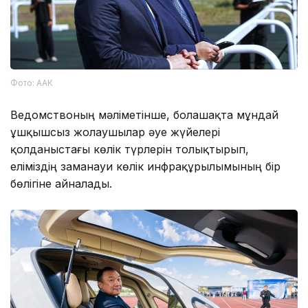
Фото: ААК
Ведомствоның мәліметінше, болашақта мұндай
ұшқышсыз жолаушылар әуе жүйелері
қолданыстағы көлік түрлерін толықтырып,
еліміздің заманауи көлік инфрақұрылымының бір
бөлігіне айналады.