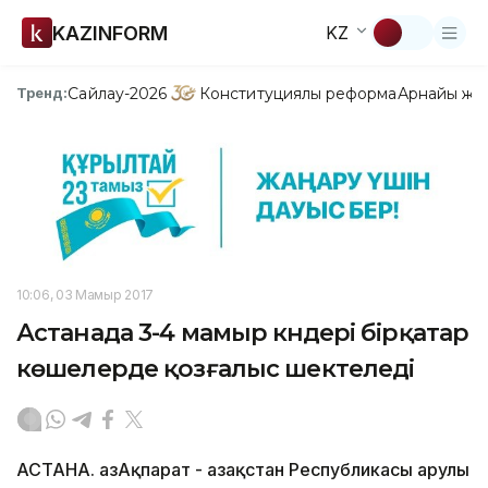
KAZINFORM
KZ
Сайлау-2026
Конституциялық реформа
Арнайы жо
Тренд:
10:06, 03 Мамыр 2017
Астанада 3-4 мамыр күндері бірқатар
көшелерде қозғалыс шектеледі
АСТАНА. ҚазАқпарат - Қазақстан Республикасы Қарулы