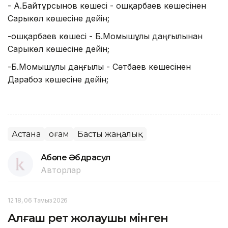
- А.Байтұрсынов көшесі - Қошқарбаев көшесінен
Сарыкөл көшесіне дейін;
-Қошқарбаев көшесі - Б.Момышұлы даңғылынан
Сарыкөл көшесіне дейін;
-Б.Момышұлы даңғылы - Сәтбаев көшесінен
Дарабоз көшесіне дейін;
Астана
Қоғам
Басты жаңалық
Ақбөпе Әбдрасул
Авторлар
12:18, 06 Тамыз 2026
Алғаш рет жолаушы мінген