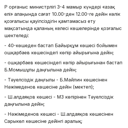
ҚР Қорғаныс министрлігі 3-4 мамыр күндері «Қазақ
елі» алаңында сағат 10.00-ден 12.00-ге дейін көлік
қозғалысы қауіпсіздігін қамтамасыз ету
мақсатында қаланың келесі көшелерінде қозғалыс
шектеледі:
- 40-көшеден бастап Байырқұм көшесі бойымен
Қошқарбаев көшесіндегі көпір айырығына дейін;
- Қошқарбаев көшесіндегі көпір айырығынан бастап
Б.Момышұлы даңғылына дейін;
- Тәуелсіздік даңғылы - Б.Майлин көшесінен
Нәжімеденов көшесіне дейін (мектеп);
- Ш.Қалдаяқов көшесі - МЗ көпірінен Тәуелсіздік
даңғылына дейін;
- Нәжімеденов көшесі - Ш.Қалдаяқов көшесінен
Сарыкөл көшесіне дейінгі аралық;