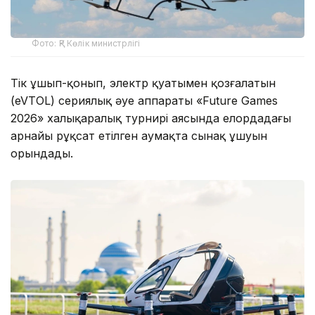
Фото: ҚР Көлік министрлігі
Тік ұшып-қонып, электр қуатымен қозғалатын
(eVTOL) сериялық әуе аппараты «Future Games
2026» халықаралық турнирі аясында елордадағы
арнайы рұқсат етілген аумақта сынақ ұшуын
орындады.