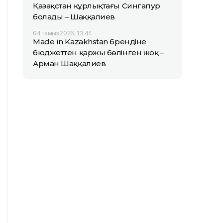
Қазақстан құрлықтағы Сингапур
болады – Шаққалиев
04 тамыз 2026, 13:44
Made in Kazakhstan брендіне
бюджеттен қаржы бөлінген жоқ –
Арман Шаққалиев