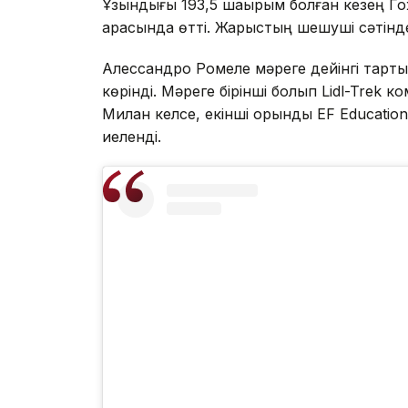
Ұзындығы 193,5 шақырым болған кезең Г
арасында өтті. Жарыстың шешуші сәтінде
Алессандро Ромеле мәреге дейінгі тарты
көрінді. Мәреге бірінші болып Lidl-Tre
Милан келсе, екінші орынды EF Educatio
иеленді.