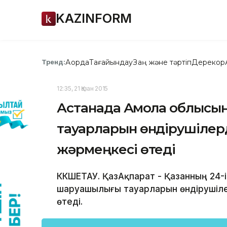
KAZINFORM
Ақорда
Тағайындау
Заң және тәртіп
Дерекқор
Тренд:
12:35, 21 Қазан 2015
Астанада Ақмола облыс
тауарларын өндірушілерді
жәрмеңкесі өтеді
КӨКШЕТАУ. ҚазАқпарат - Қазанның 24-
шаруашылығы тауарларын өндірушіле
өтеді.