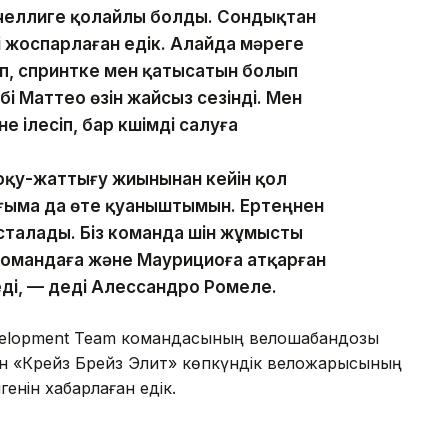
лучеллиге қолайлы болды. Сондықтан
 жоспарлаған едік. Алайда мәреге
іп, спринтке мен қатысатын болып
і Маттео өзін жайсыз сезінді. Мен
ілесіп, бар күшімді салуға
 оқу-жаттығу жиынынан кейін қол
ғыма да өте қуаныштымын. Ертеңнен
сталады. Біз команда үшін жұмысты
 командаға және Маурициоға атқарған
еді, — деді Алессандро Ромеле.
Development Team командасының велошабандозы
ан «Крейз Брейз Элит» көпкүндік веложарысының
генін хабарлаған едік.