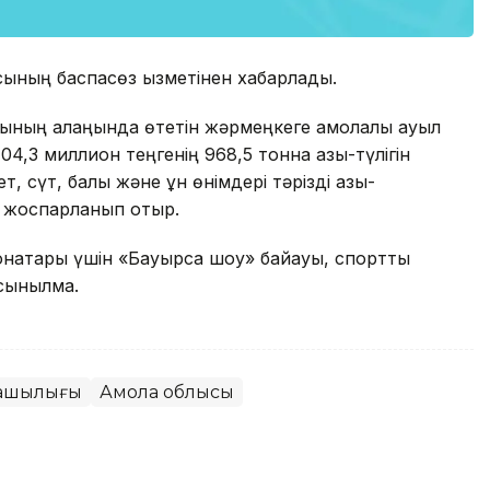
асының баспасөз қызметінен хабарлады.
ының алаңында өтетін жәрмеңкеге ақмолалық ауыл
,3 миллион теңгенің 968,5 тонна азық-түлігін
сүт, балық және ұн өнімдері тәрізді азық-
п жоспарланып отыр.
нақтары үшін «Бауырсақ шоу» байқауы, спорттық
сынылмақ.
ашылығы
Ақмола облысы