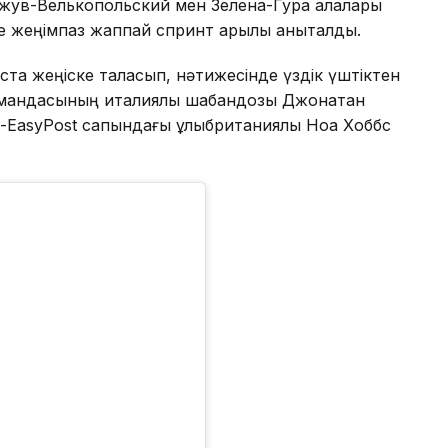
ожув-Велькопольский мен Зелена-Гура қалалары
 жеңімпаз жаппай спринт арқылы анықталды.
ста жеңіске таласып, нәтижесінде үздік үштіктен
k командасының италиялық шабандозы Джонатан
n-EasyPost сапындағы ұлыбританиялық Ноа Хоббс