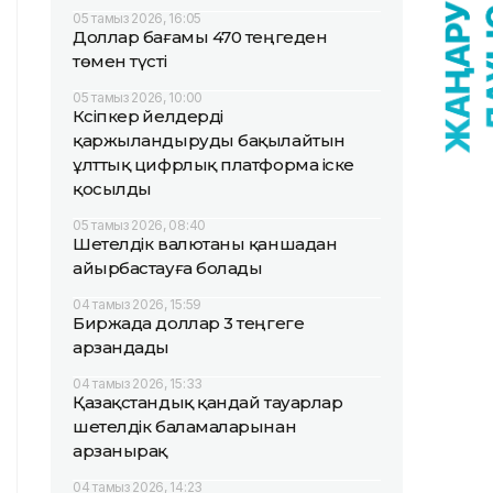
05 тамыз 2026, 16:05
Доллар бағамы 470 теңгеден
төмен түсті
05 тамыз 2026, 10:00
Кәсіпкер әйелдерді
қаржыландыруды бақылайтын
ұлттық цифрлық платформа іске
қосылды
05 тамыз 2026, 08:40
Шетелдік валютаны қаншадан
айырбастауға болады
04 тамыз 2026, 15:59
Биржада доллар 3 теңгеге
арзандады
04 тамыз 2026, 15:33
Қазақстандық қандай тауарлар
шетелдік баламаларынан
арзанырақ
04 тамыз 2026, 14:23