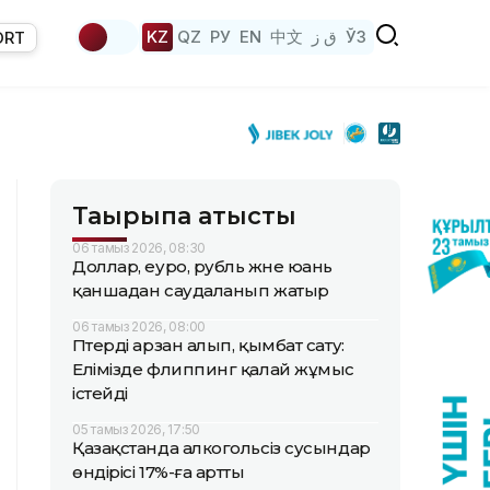
KZ
QZ
РУ
EN
中文
ق ز
ЎЗ
ORT
Тақырыпқа қатысты
06 тамыз 2026, 08:30
Доллар, еуро, рубль және юань
қаншадан саудаланып жатыр
06 тамыз 2026, 08:00
Пәтерді арзан алып, қымбат сату:
Елімізде флиппинг қалай жұмыс
істейді
05 тамыз 2026, 17:50
Қазақстанда алкогольсіз сусындар
өндірісі 17%-ға артты