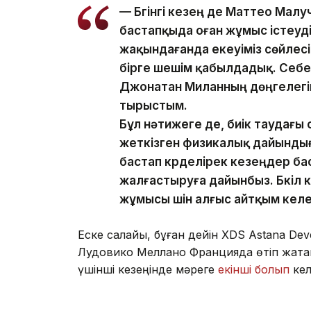
— Бүгінгі кезең де Маттео Ма
бастапқыда оған жұмыс істеуді
жақындағанда екеуіміз сөйлес
бірге шешім қабылдадық. Себеб
Джонатан Миланның дөңгелегіне 
тырыстым.
Бұл нәтижеге де, биік таудағы
жеткізген физикалық дайынды
бастап күрделірек кезеңдер ба
жалғастыруға дайынбыз. Бүкіл
жұмысы үшін алғыс айтқым кел
Еске салайық, бұған дейін XDS Astana 
Лудовико Меллано Францияда өтіп жатқ
үшінші кезеңінде мәреге
екінші болып
кел