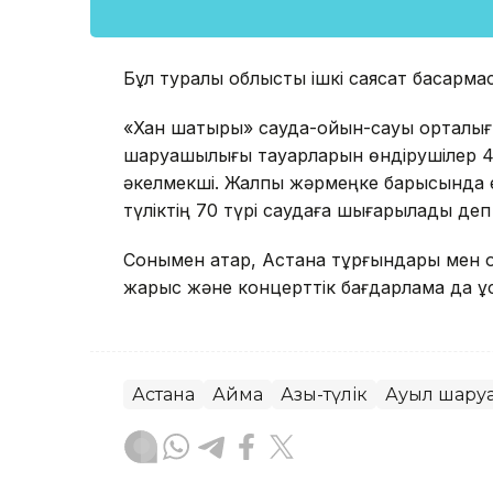
Бұл туралы облыстық ішкі саясат басқарм
«Хан шатыры» сауда-ойын-сауық орталығ
шаруашылығы тауарларын өндірушілер 404
әкелмекші. Жалпы жәрмеңке барысында ет, 
түліктің 70 түрі саудаға шығарылады де
Сонымен қатар, Астана тұрғындары мен қо
жарыс және концерттік бағдарлама да ұ
Астана
Аймақ
Азық-түлік
Ауыл шару