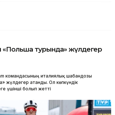
ы «Польша турында» жүлдегер
eam командасының италиялық шабандозы
» жүлдегер атанды. Ол көпкүндік
ге үшінші болып жетті