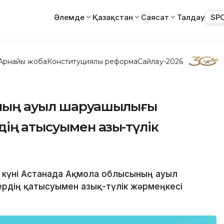
Әлемде
Қазақстан
Саясат
Талдау
SP
Арнайы жоба
Конституциялық реформа
Сайлау-2026
ының ауыл шаруашылығы
ң қатысуымен азық-түлік
і күні Астанада Ақмола облысының ауыл
рдің қатысуымен азық-түлік жәрмеңкесі