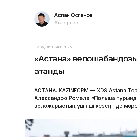
Аслан Оспанов
Авторлар
02:35, 06 Тамыз 2026
«Астана» велошабандоз
атанды
АСТАНА. KAZINFORM — XDS Astana T
Алессандро Ромеле «Польша турында
веложарыстың үшінші кезеңінде мәре