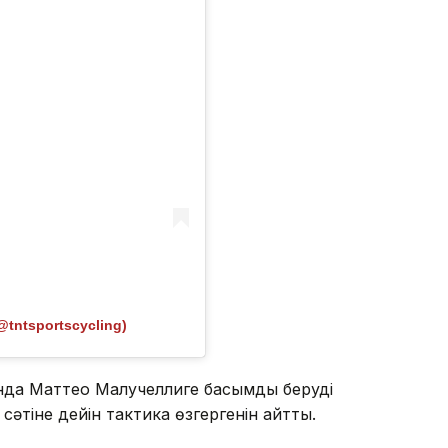
@tntsportscycling)
нда Маттео Малучеллиге басымдық беруді
әтіне дейін тактика өзгергенін айтты.