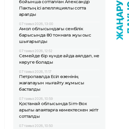
бойынша сотталған Александр
Пактың ісі апелляциялық сотта
қаралды
07 тамыз 2026, 13:00
Ақмол облысындағы сенбілік
барысында 80 тоннаға жуық қоқыс
шығарылды
07 тамыз 2026, 12:52
Семейде бір күнде қайда аялдап, не
көруге болады
07 тамыз 2026, 11:17
Петропавлда Есіл өзенінің
жағалауын нығайту жұмысы
басталды
07 тамыз 2026, 10:59
Қостанай облысында Sim-Box
арқылы алаяқтарға көмектескен жігіт
сотталды
07 тамыз 2026, 10:50