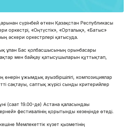
ндарынан сүрінбей өткен Қазақстан Республикасы
ри оркестрі, «Оңтүстік», «Орталық», «Батыс»
ың әскери оркестрлері қатысуда.
ық ұлан Бас қолбасшысының орынбасары
ақтар мен байқау қатысушыларын құттықтап,
ң өнерін ұжымдық ауызбіршілігі, композициялар
нтті сақтауы, саптық жүрісі сынды критерийлер
і (сағат 19.00-де) Астана қаласындағы
рней» фестивалінің қорытынды кезеңінде өтеді.
кешіне Мемлекеттік күзет қызметінің