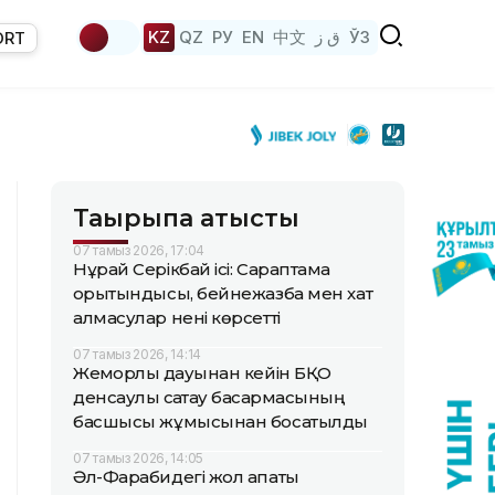
KZ
QZ
РУ
EN
中文
ق ز
ЎЗ
ORT
Тақырыпқа қатысты
07 тамыз 2026, 17:04
Нұрай Серікбай ісі: Сараптама
қорытындысы, бейнежазба мен хат
алмасулар нені көрсетті
07 тамыз 2026, 14:14
Жемқорлық дауынан кейін БҚО
денсаулық сақтау басқармасының
басшысы жұмысынан босатылды
07 тамыз 2026, 14:05
Әл-Фарабидегі жол апаты