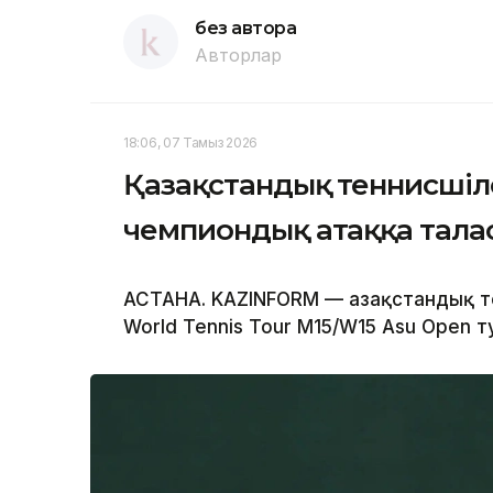
без автора
Авторлар
18:06, 07 Тамыз 2026
Қазақстандық теннисшіл
чемпиондық атаққа тала
АСТАНА. KAZINFORM — Қазақстандық т
World Tennis Tour M15/W15 Asu Open 