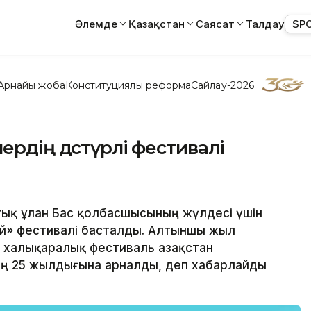
Әлемде
Қазақстан
Саясат
Талдау
SP
Арнайы жоба
Конституциялық реформа
Сайлау-2026
ердің дәстүрлі фестивалі
ттық ұлан Бас қолбасшысының жүлдесі үшін
ей» фестивалі басталды. Алтыншы жыл
халықаралық фестиваль Қазақстан
ың 25 жылдығына арналды, деп хабарлайды