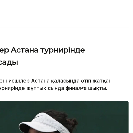
ер Астана турнирінде
сады
еннисшілер Астана қаласында өтіп жатқан
турнирінде жұптық сында финалға шықты.