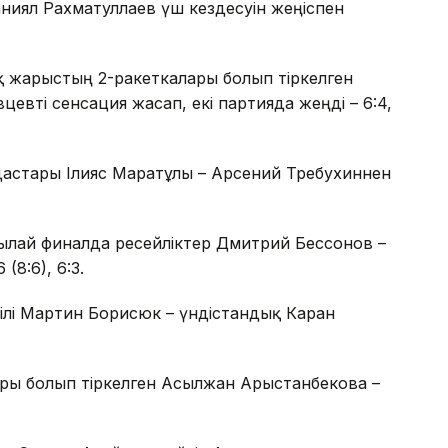
ниял Рахматуллаев үш кездесуін жеңіспен
 жарыстың 2-ракеткалары болып тіркелген
евті сенсация жасап, екі партияда жеңді – 6:4,
астары Ілияс Маратұлы – Арсений Требухиннен
тылай финалда ресейліктер Дмитрий Бессонов –
8:6), 6:3.
ілі Мартин Борисюк – үндістандық Каран
ры болып тіркелген Асылжан Арыстанбекова –