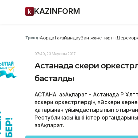
KAZINFORM
Ақорда
Тағайындау
Заң және тәртіп
Дерекқор
Тренд:
07:40, 23 Маусым 2017
Астанада әскери оркестрл
басталды
АСТАНА. ҚазАқпарат - Астанада ҚР Ұл
әскери оркестрлердің «Әскери керн
қатарынан ұйымдастырылып отырған 
Республикасы ішкі істер органдарын
ҚазАқпарат.