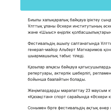
Биылғы халықаралық байқауға іріктеу сы
Ұлттық ұланы Әскери институтының әске
және «Шығыс» өңірлік қолбасшылықтарын
Фестивальдің ашылу салтанатында Ұлтт
генерал-майор Альберт Маткаримов қон
шығармашылық табыс тіледі.
Қазылар алқасы байқауға қатысушыларды
репертуары, актерлік шеберлігі, регламе
бойынша бағалайтын болады.
Жеңімпаздарды марапаттау 23 маусым күн
«Қазақстан» спорт сарайында «Әскери ке
Сонымен бірге фестивальдің ақтық өнер 