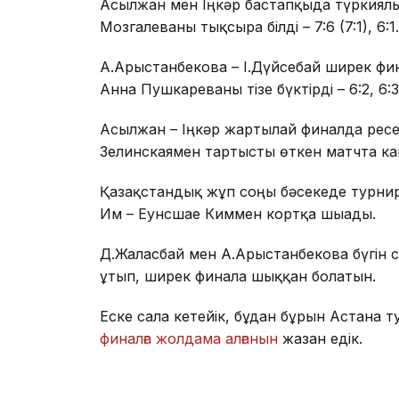
Асылжан мен Іңкәр бастапқыда түркиялы
Мозгалеваны тықсыра білді – 7:6 (7:1), 6:1.
А.Арыстанбекова – І.Дүйсебай ширек фин
Анна Пушкареваны тізе бүктірді – 6:2, 6:3
Асылжан – Іңкәр жартылай финалда ресе
Зелинскаямен тартысты өткен матчта камб
Қазақстандық жұп соңғы бәсекеде турнир
Им – Еунсшае Киммен кортқа шығады.
Д.Жалғасбай мен А.Арыстанбекова бүгін
ұтып, ширек финалға шыққан болатын.
Еске сала кетейік, бұдан бұрын Астана 
финалға жолдама алғанын
жазған едік.