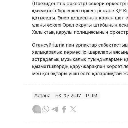
(Президенттік оркестр) әскери оркестр
қызметінің бірлескен оркестрі және ҚР Қ
қатысады. Өнер додасының көркін шет 
ұланы әскері Орал округы штабының әск
Халықтық қарулы полициясының оркест
Отансүйгіштік пен ұрпақтар сабақтасты
халықаралық көрмесі іс-шаралары аясынд
эстрадалық музыкалық туындылармен қат
қызметшілердің қару-жарақпен көрсетіл
мен қонақтары үшін есте қаларлықтай ж
Астана
EXPO-2017
ҚР ІІМ