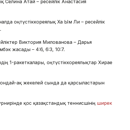
қ Селина Атай – ресейлік Анастасия
алда оңтүстіккореялық Ха Ым Ли – ресейлік
.
йліктер Виктория Милованова – Дарья
эк жасады – 4:6, 6:3, 10:7.
дің 1-ракеткалары, оңтүстіккореялықтар Хирае
 сондай-ақ жекелей сында да қарсыластарын
турнирінде қос қазақстандық теннисшінің
ширек