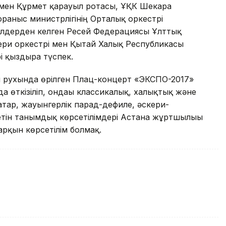
і мен Құрмет қарауыл ротасы, ҰҚК Шекара
орғаныс министрлігінің Орталық оркестрі
елдерден келген Ресей Федерациясы Ұлттық
ери оркестрі мен Қытай Халық Республикасы
рі қыздыра түспек.
ғы рухында өрілген Плац-концерт «ЭКСПО-2017»
а өткізіліп, ондағы классикалық, халықтық және
ар, жауынгерлік парад-дефиле, әскери-
етін танымдық көрсетілімдері Астана жұртшылығы
арқын көрсетілім болмақ.