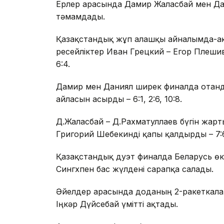
Ерлер арасында Дамир Жалғасбай мен Да
тәмамдады.
Қазақстандық жұп алғашқы айналымда-ақ
ресейліктер Иван Грецкий – Егор Плешивц
6:4.
Дамир мен Даниял ширек финалда отанд
айласын асырды – 6:1, 2:6, 10:8.
Д.Жалғасбай – Д.Рахматуллаев бүгін жар
Григорий Шебекинді қапы қалдырды – 7:6 (
Қазақстандық дуэт финалда Беларусь өк
Сингхпен бас жүлдені сарапқа салады.
Әйелдер арасында доданың 2-ракеткала
Іңкәр Дүйсебай үмітті ақтады.