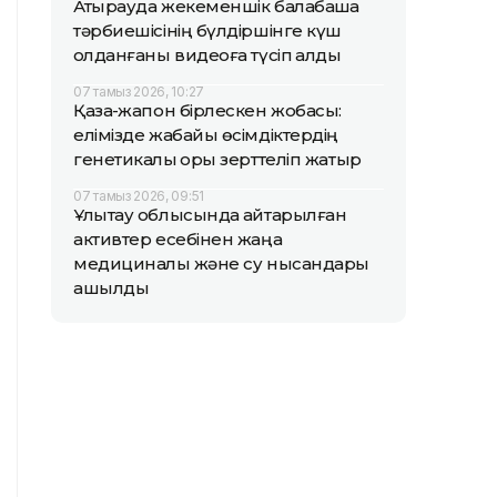
Атырауда жекеменшік балабақша
тәрбиешісінің бүлдіршінге күш
қолданғаны видеоға түсіп қалды
07 тамыз 2026, 10:27
Қазақ-жапон бірлескен жобасы:
елімізде жабайы өсімдіктердің
генетикалық қоры зерттеліп жатыр
07 тамыз 2026, 09:51
Ұлытау облысында қайтарылған
активтер есебінен жаңа
медициналық және су нысандары
ашылды